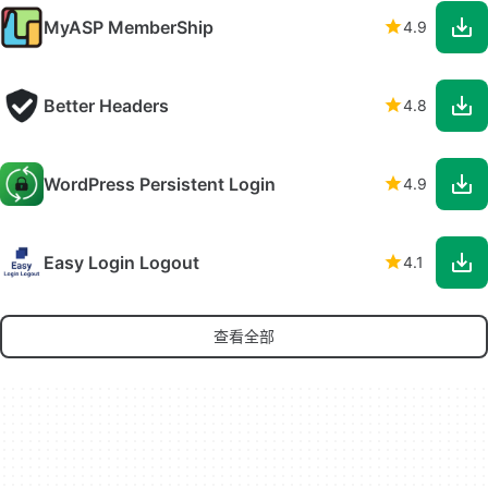
MyASP MemberShip
4.9
Better Headers
4.8
WordPress Persistent Login
4.9
Easy Login Logout
4.1
查看全部