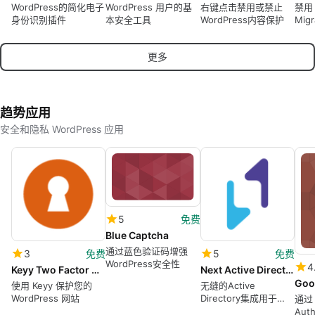
WordPress的简化电子
WordPress 用户的基
右键点击禁用或禁止
禁用 
身份识别插件
本安全工具
WordPress内容保护
Mi
本以
更多
趋势应用
安全和隐私 WordPress 应用
5
免费
Blue Captcha
通过蓝色验证码增强
3
免费
5
免费
WordPress安全性
4
Keyy Two Factor Authentication like Clef
Next Active Directory Integration
使用 Keyy 保护您的
无缝的Active
WordPress 网站
Directory集成用于
通过 
WordPress
Aut