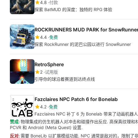
4.8
付款
探索 BatMUD 的深度：独特的 RPG 体验
ROCKRUNNERS MUD PARK for SnowRunne
4.4
免费
探索 RockRunner 的泥巴公园以进行 SnowRunner
RetroSphere
2
试用版
引导你的球沿着赛道到达终点线
Fazclaires NPC Patch 6 for Bonelab
4.2
免费
Fazclaires NPC 补丁 6 为 Bonelab 带来了动画机
赞成:
物理集成的仿生机器人对冲击和碰撞作出反应. 高保真纹理和材料调
PCVR 和 Android (Meta Quest) 设置.
反对:
需要 BoneLib 以扩展模组功能. NPC 通常是敌对的，限制了非