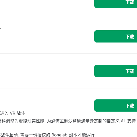
下载
r
下载
下载
下载
器人进入 VR 战斗
整为虚拟现实性能. 为恐怖主题沙盒遭遇量身定制的自定义 AI. 支持 Wi
战斗互动. 需要一份授权的 Bonelab 副本才能运行.