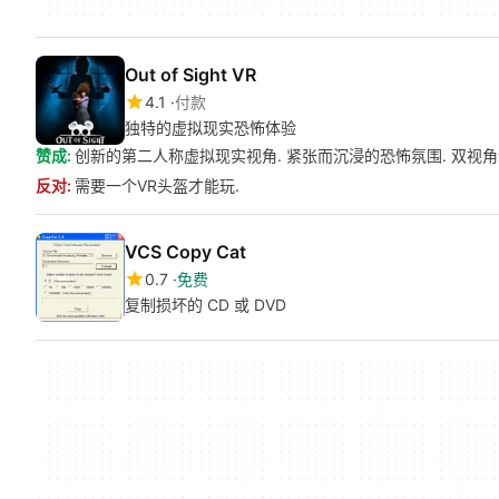
Out of Sight VR
4.1
付款
独特的虚拟现实恐怖体验
赞成:
创新的第二人称虚拟现实视角. 紧张而沉浸的恐怖氛围. 双视
反对:
需要一个VR头盔才能玩.
VCS Copy Cat
0.7
免费
复制损坏的 CD 或 DVD