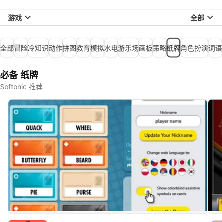
游戏
全部
全部
冒险
冷知识
动作
拼图
教育
模拟
水电
游乐场
画板
策略
纸牌
角色扮演
词语
必备 纸牌
Softonic 推荐