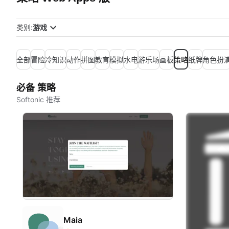
类别:
游戏
全部
冒险
冷知识
动作
拼图
教育
模拟
水电
游乐场
画板
策略
纸牌
角色扮
必备 策略
Softonic 推荐
Maia