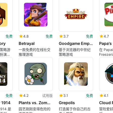
应用程序。
免费
4.8
免费
3.7
免费
4.7
ory
Betrayal
Goodgame Empire
Papa's 
策略游
一款免费的在线社交
基于浏览器的中世纪
在 Papa
扮演老
推理游戏
策略游戏
Freeze
冰淇淋
免费
4.2
试用版
3.1
免费
4.1
 1914
Plants vs. Zombies
Grepolis
Cloud 
1914 是
园艺刚刚变得危险的
打造属于你自己的古
冒险爱