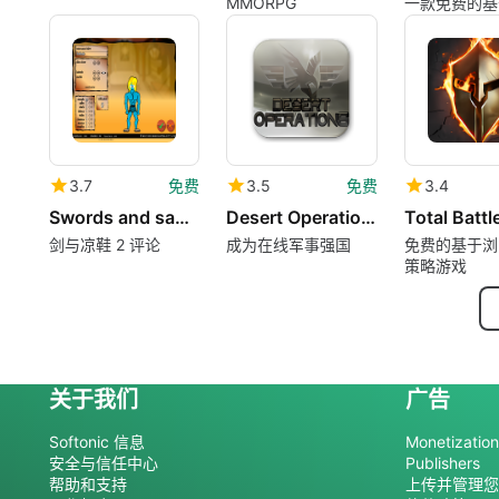
MMORPG
一款免费的基
器的策略游戏
和外交技能在
胜利的道路上
要
3.7
免费
3.5
免费
3.4
Swords and sandals 2
Desert Operations
Total Battl
剑与凉鞋 2 评论
成为在线军事强国
免费的基于浏
策略游戏
关于我们
广告
Softonic 信息
Monetization 
安全与信任中心
Publishers
帮助和支持
上传并管理您