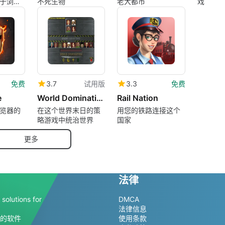
于浏览
不死生物
老大都市
戏
。军事
您通往
至关重
免费
3.7
试用版
3.3
免费
e
World Domination
Rail Nation
览器的
在这个世界末日的策
用您的铁路连接这个
略游戏中统治世界
国家
更多
法律
solutions for
DMCA
法律信息
的软件
使用条款