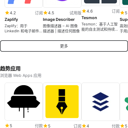
4.6
订阅
4.2
订阅
4.5
试用版
5
Tesmon
Zaplify
Image Describer
Sup
Tesmon：基于人工智
Zaplify：用于
图像描述器 – AI 图像
高效
能的自主测试和持续生
LinkedIn 和电子邮件外
描述器 | 描述任何图像
于用
产检查
展的 AI 销售自动化平
台
更多
趋势应用
浏览器 Web Apps 应用
5
付款
5
订阅
4
付款
5