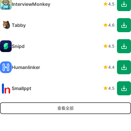
InterviewMonkey
4.5
Tabby
4.6
Snipd
4.5
Humanlinker
4.4
Smallppt
4.5
查看全部