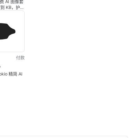
免费 AI 图像套
到 KB，护照
去除背景和格
器
付款
o
okio 精简 AI