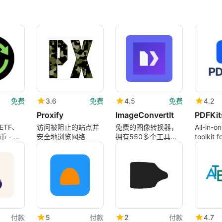
免费
3.6
免费
4.5
免费
4.2
Proxify
ImageConvertIt
PDFKit
ETF、
访问被阻止的站点并
免费的图像转换器，
All-in-
 - 转
安全地浏览网络
拥有550多个工具。
toolkit 
转换JPG、PNG、
documen
WebP和50多种格
式。无需账户。
付款
5
付款
2
付款
4.7