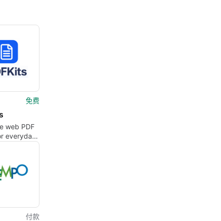
免费
s
one web PDF
for everyday
t tasks
付款