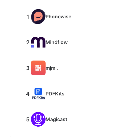
Phonewise
Mindflow
mjml.
PDFKits
Magicast