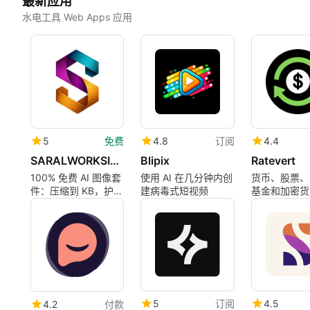
最新应用
水电工具 Web Apps 应用
5
免费
4.8
订阅
4.4
SARALWORKSIMG
Blipix
Ratevert
100% 免费 AI 图像套
使用 AI 在几分钟内创
货币、股票、
件：压缩到 KB，护照
建病毒式短视频
基金和加密货币
照片，去除背景和格
换器
式转换器
5
订阅
4.5
4.2
付款