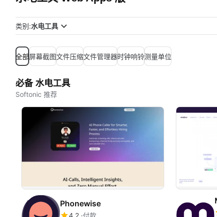
类别:
水电工具
全部
屏幕截图
文件压缩
文件管理器
时钟响铃
测量单位
必备 水电工具
Softonic 推荐
Phonewise
4.2
付款