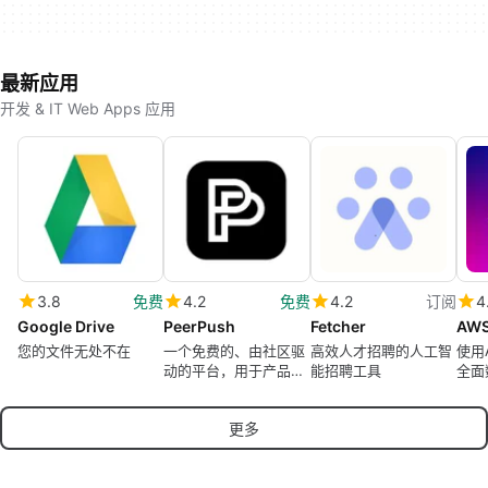
最新应用
开发 & IT Web Apps 应用
3.8
免费
4.2
免费
4.2
订阅
4
Google Drive
PeerPush
Fetcher
AWS
您的文件无处不在
一个免费的、由社区驱
高效人才招聘的人工智
使用A
动的平台，用于产品发
能招聘工具
全面
现
更多