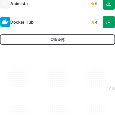
Animista
5
Docker Hub
4
查看全部