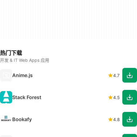
热门下载
开发 & IT Web Apps 应用
Anime.js
4.7
Stack Forest
4.5
Bookafy
4.8