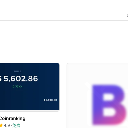
Coinranking
4.9
免费