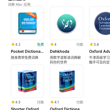
词典 Mac 应用
4.2
免费
4
付款
3.8
Pocket Dictionary 25in1 lite
Dehkhoda
随身携带免费词典
用数字波斯语词典解
牛津高级学习
码你的世界
触手可及的定
4.5
付款
4.1
付款
Shorter Oxford English Dict
Oxford Dictionary of English