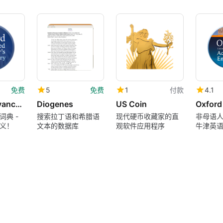
免费
5
免费
1
付款
4.1
Oxford Advanced Learner’s Dict
Diogenes
US Coin
词典 -
搜索拉丁语和希腊语
现代硬币收藏家的直
非母语
义！
文本的数据库
观软件应用程序
牛津英