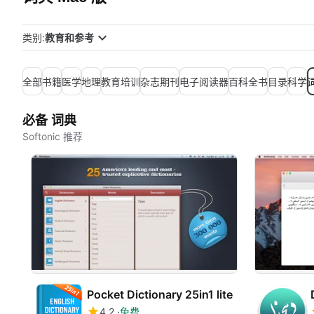
类别:
教育和参考
全部
书籍
医学
地理
教育培训
杂志期刊
电子阅读器
百科全书
目录
科学
必备 词典
Softonic 推荐
Pocket Dictionary 25in1 lite
4.2
免费