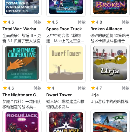
4.6
付款
4.5
付款
4.8
付款
Total War: Warhammer III - Update 3.1
Space Food Truck
Broken Alliance
全面战争：战锤 III - 更
太空中的合作卡牌构
破碎的联盟将4X策略与
新 3.1 扩展了宏大战役
建：Mac上的太空食品
战术卡牌战斗相结合
卡车评测
4.6
付款
4
付款
4.7
付款
The Nightmare Cooperative
Dwarf Tower
Urja
梦魇合作社：一款团队
矮人塔：塔楼建造和推
Urja游戏中的战略挑战
移动谜题的战术类
理的战术决斗
roguelike 游戏