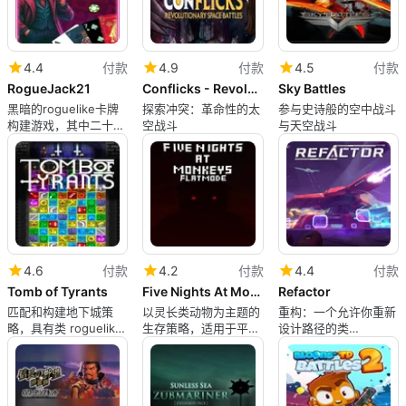
4.4
付款
4.9
付款
4.5
付款
RogueJack21
Conflicks - Revolutionary Space Battles
Sky Battles
黑暗的roguelike卡牌
探索冲突：革命性的太
参与史诗般的空中战斗
构建游戏，其中二十一
空战斗
与天空战斗
点决定生死
4.6
付款
4.2
付款
4.4
付款
Tomb of Tyrants
Five Nights At Monkeys: Flat Mode
Refactor
匹配和构建地下城策
以灵长类动物为主题的
重构：一个允许你重新
略，具有类 roguelike
生存策略，适用于平面
设计路径的类
的进展和小型运行
屏幕和Mac玩家
roguelike塔防游戏