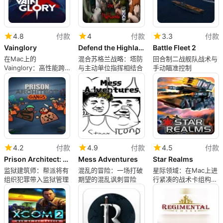
4.8
付款
4
付款
3.3
付款
Vainglory
Defend the Highlands
Battle Fleet 2
在Mac上的
混合苏格兰战略：塔防
回合制二战舰队战术与
Vainglory：高性能跨
与主动单位指挥相结合
手动瞄准控制
平台MOBA，具有战术
深度
4.2
付款
4.9
付款
4.5
付款
Prison Architect: Gangs
Mess Adventures
Star Realms
监狱建筑师：帮派将有
混乱的冒险：一场打破
星际领域：在Mac上进
组织犯罪带入监狱管理
期望的混乱讽刺冒险
行紧凑的战术卡组构建
战斗