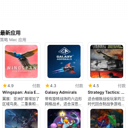
最新应用
策略 Mac 应用
4.9
付款
4.3
付款
4.5
付款
Wingspan: Asia Expansion
Galaxy Admirals
Strategy Tactics: Wargame Collection
翼展：亚洲扩展增加了
带有旋转战场的六边形
适合细致战役玩家的三
区域鸟类、二重奏和群
网格战术，适合深思熟
时代回合制战争游戏捆
体模式
虑的玩家
绑包