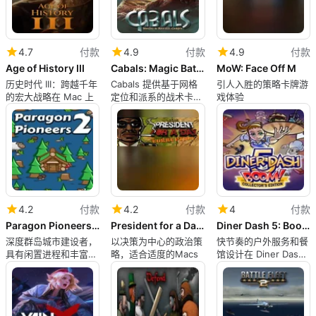
4.7
付款
4.9
付款
4.9
付款
Age of History III
Cabals: Magic Battle Cards
MoW: Face Off M
历史时代 III：跨越千年
Cabals 提供基于网格
引人入胜的策略卡牌游
的宏大战略在 Mac 上
定位和派系的战术卡牌
戏体验
战斗
4.2
付款
4.2
付款
4
付款
Paragon Pioneers 2
President for a Day - Corruption
Diner Dash 5: Boom
深度群岛城市建设者，
以决策为中心的政治策
快节奏的户外服务和餐
具有闲置进程和丰富系
略，适合适度的Macs
馆设计在 Diner Dash
统
中