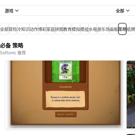
游戏
全部
全部
冒险
冷知识
动作
博彩
家庭
拼图
教育
模拟
模组
水电
游乐场
画板
策略
纸牌
必备 策略
Softonic 推荐