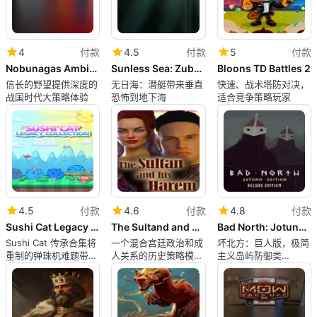
4
付款
4.5
付款
5
付款
Nobunagas Ambition: Shouseiroku with Power Up Kit
Sunless Sea: Zubmariner
Bloons TD Battles 2
信长的野望提供深度的
无日海：潜艇带来垂直
快速、战术塔防对决，
战国时代大策略体验
恐怖到地下海
适合竞争策略玩家
4.5
付款
4.6
付款
4.8
付款
Sushi Cat Legacy Collection
The Sultand and his Harem
Bad North: Jotunn Edition - Deluxe Edition
Sushi Cat 传承合集将
一个混合宫廷政治和成
坏北方：巨人版，极简
重制的弹珠机难题带到
人关系的历史策略模拟
主义岛屿防御类
Mac
游戏
roguelite 游戏，适用
于 Mac