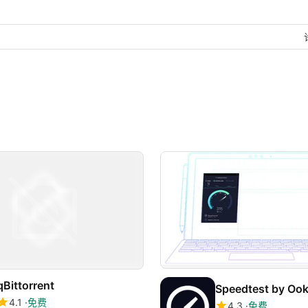
qBittorrent
Speedtest by Ook
4.1
免费
4.3
免费