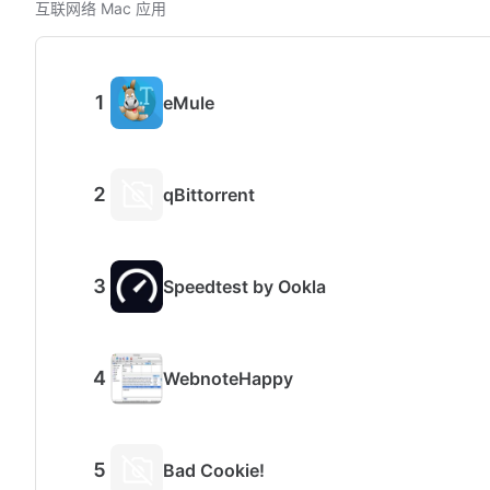
互联网络 Mac 应用
eMule
qBittorrent
Speedtest by Ookla
WebnoteHappy
Bad Cookie!