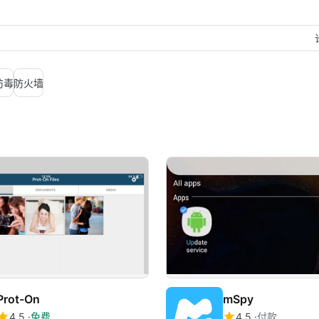
防毒
防火墙
Prot-On
mSpy
4.5
免费
4.5
付款