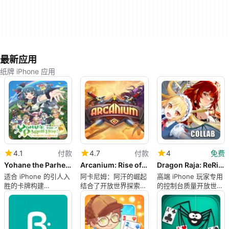
最新应用
纸牌 iPhone 应用
4.1
付款
4.7
付款
4
免费
Yohane the Parhelion: Numazu in the Mirage
Arcanium: Rise of Akhan
Dragon Raja: ReRise - RPG
适合 iPhone 的引人入
阿卡尼姆：阿汗的崛起
高端 iPhone 玩家专用
胜的卡牌构建
结合了开放世界探索与
的控制台质量开放世界
Roguelite
战术卡牌战斗
RPG