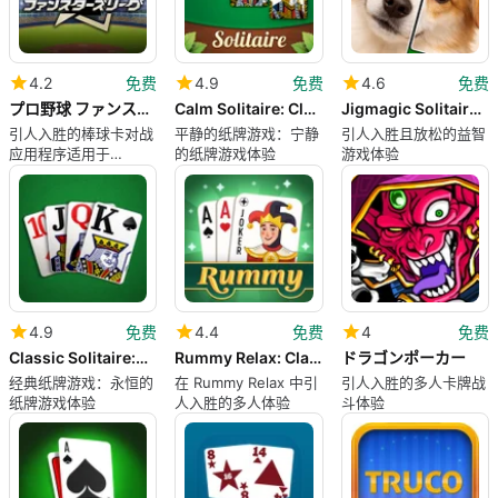
4.2
免费
4.9
免费
4.6
免费
プロ野球 ファンスターズリーグ
Calm Solitaire: Classic Card
Jigmagic Solitaire - Puzzle
引人入胜的棒球卡对战
平静的纸牌游戏：宁静
引人入胜且放松的益智
应用程序适用于
的纸牌游戏体验
游戏体验
iPhone
4.9
免费
4.4
免费
4
免费
Classic Solitaire:Brain Games
Rummy Relax: Classic Card Game
ドラゴンポーカー
经典纸牌游戏：永恒的
在 Rummy Relax 中引
引人入胜的多人卡牌战
纸牌游戏体验
人入胜的多人体验
斗体验