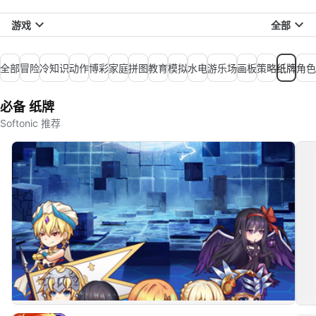
游戏
全部
全部
冒险
冷知识
动作
博彩
家庭
拼图
教育
模拟
水电
游乐场
画板
策略
纸牌
角色
必备 纸牌
Softonic 推荐