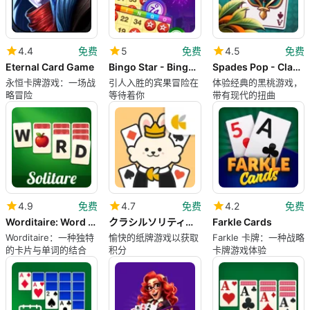
4.4
免费
5
免费
4.5
免费
Eternal Card Game
Bingo Star - Bingo Games
Spades Pop - Classic Card Game
永恒卡牌游戏：一场战
引人入胜的宾果冒险在
体验经典的黑桃游戏，
略冒险
等待着你
带有现代的扭曲
4.9
免费
4.7
免费
4.2
免费
Worditaire: Word Solitaire
クラシルソリティア ポイ活ゲームでポイントが貯まる
Farkle Cards
Worditaire：一种独特
愉快的纸牌游戏以获取
Farkle 卡牌：一种战略
的卡片与单词的结合
积分
卡牌游戏体验