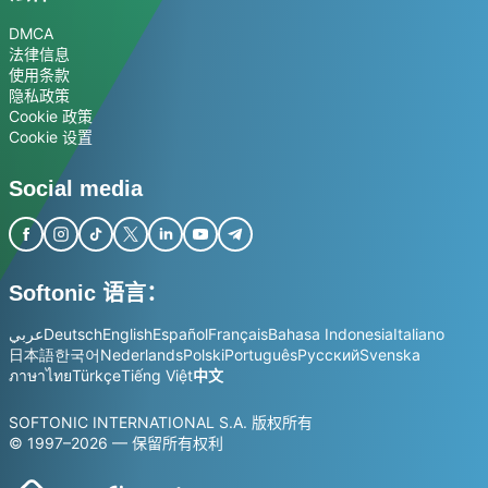
DMCA
法律信息
使用条款
隐私政策
Cookie 政策
Cookie 设置
Social media
Softonic 语言：
عربي
Deutsch
English
Español
Français
Bahasa Indonesia
Italiano
日本語
한국어
Nederlands
Polski
Português
Русский
Svenska
ภาษาไทย
Türkçe
Tiếng Việt
中文
SOFTONIC INTERNATIONAL S.A. 版权所有
© 1997–2026 — 保留所有权利