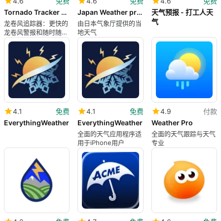
4.6
免费
4.6
免费
4.6
免费
Tornado Tracker by TornadoPath
Japan Weather provided by JMA
天气预报 - 打工人天
气
龙卷风追踪器：更快的
由日本气象厅提供的当
龙卷风警报和随时随地
地天气
的追踪
4.1
免费
4.1
免费
4.9
付款
EverythingWeather
EverythingWeather
Weather Pro
全面的天气应用程序适
全面的天气跟踪与天气
用于iPhone用户
专业