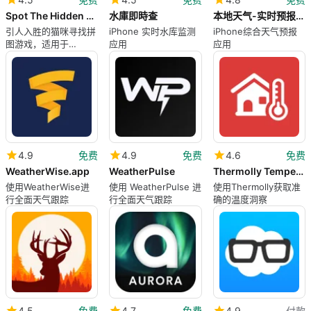
Spot The Hidden Cat
水庫即時查
本地天气-实时预报天气40日天气预测
引人入胜的猫咪寻找拼
iPhone 实时水库监测
iPhone综合天气预报
图游戏，适用于
应用
应用
iPhone
4.9
免费
4.9
免费
4.6
免费
WeatherWise.app
WeatherPulse
Thermolly Temperature Checker
使用WeatherWise进
使用 WeatherPulse 进
使用Thermolly获取准
行全面天气跟踪
行全面天气跟踪
确的温度洞察
4.5
免费
4.7
免费
4.9
付款