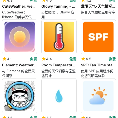
4.9
免费
4.3
免费
4.2
免费
CuteWeather: weather widget
Glowy Tanning - Get Tan Fast
准雨天气-天气情况早知道
CuteWeather：
轻松晒黑与 Glowy 应
综合天气预报应用程序
iPhone 的美学天气小
用
部件
4.1
免费
4.4
免费
4.5
免费
Element: Weather Radar
Room Temperature Thermometer
SPF: Tan Time Starts Now
与 Element 的全面天
全面的天气洞察与室温
使用 SPF 应用程序优
气洞察
温度计
化您的晒黑体验
4.5
免费
4.5
免费
4.8
免费