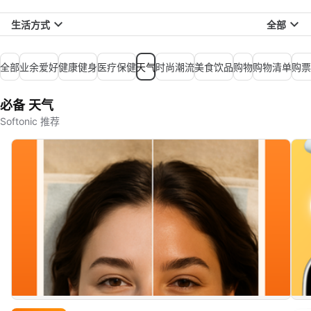
生活方式
全部
全部
业余爱好
健康健身
医疗保健
天气
时尚潮流
美食饮品
购物
购物清单
购票
必备 天气
Softonic 推荐