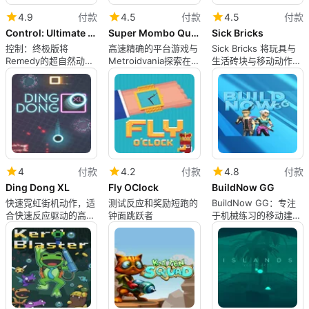
4.9
付款
4.5
付款
4.5
付款
Control: Ultimate Edition
Super Mombo Quest
Sick Bricks
控制：终极版将
高速精确的平台游戏与
Sick Bricks 将玩具与
Remedy的超自然动作
Metroidvania探索在
生活砖块与移动动作冒
带到iPhone
iPhone上相遇
险结合在一起
4
付款
4.2
付款
4.8
付款
Ding Dong XL
Fly OClock
BuildNow GG
快速霓虹街机动作，适
测试反应和奖励短跑的
BuildNow GG：专注
合快速反应驱动的高分
钟面跳跃者
于机械练习的移动建筑
挑战
对决