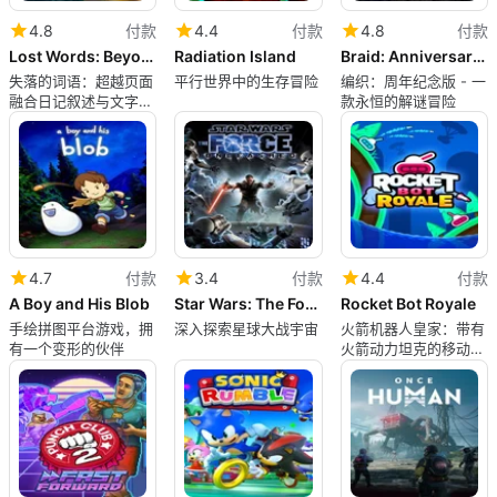
4.8
付款
4.4
付款
4.8
付款
Lost Words: Beyond the Page
Radiation Island
Braid: Anniversary Edition
失落的词语：超越页面
平行世界中的生存冒险
编织：周年纪念版 - 一
融合日记叙述与文字谜
款永恒的解谜冒险
题
4.7
付款
3.4
付款
4.4
付款
A Boy and His Blob
Star Wars: The Force Unleashed
Rocket Bot Royale
手绘拼图平台游戏，拥
深入探索星球大战宇宙
火箭机器人皇家：带有
有一个变形的伙伴
火箭动力坦克的移动大
逃杀