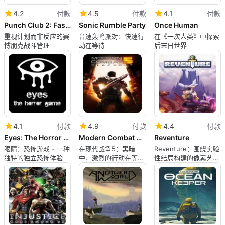
4.2
付款
4.5
付款
4.1
付款
Punch Club 2: Fast Forward
Sonic Rumble Party
Once Human
重视计划而非反应的赛
音速轰鸣派对：快速行
在《一次人类》中探索
博朋克战斗管理
动在等待
后末日世界
4.1
付款
4.9
付款
4.4
付款
Eyes: The Horror Game
Modern Combat 5: Blackout
Reventure
眼睛：恐怖游戏 - 一种
在现代战争5：黑暗
Reventure：围绕实验
独特的独立恐怖体验
中，激烈的行动在等待
性结局构建的像素艺术
着。
动作