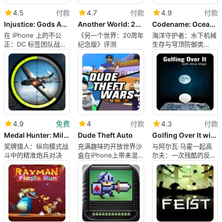
4.5
付款
4.7
付款
4.9
付款
Injustice: Gods Among Us
Another World: 20th Anniversary Edition
Codename: Ocean Keeper
在 iPhone 上的不公
《另一个世界：20周年
海洋守护者：水下机械
正：DC 标签团队战斗
纪念版》评测
生存与穹顶防御类
与卡片收集相遇
Roguelike
4.9
免费
4
付款
4.3
付款
Medal Hunter: Military Game
Dude Theft Auto
Golfing Over It with Alva Majo
奖牌猎人：纵向模式战
充满趣味的开放世界沙
与阿尔瓦·马霍一起高
斗中的精准炮兵对决
盒在iPhone上带来混
尔夫：一次残酷的反思
乱的喜剧
攀登