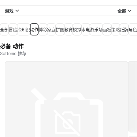
游戏
全部
全部
冒险
冷知识
动作
博彩
家庭
拼图
教育
模拟
水电
游乐场
画板
策略
纸牌
角色
必备 动作
Softonic 推荐