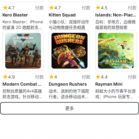
4.7
付款
4.7
付款
4.5
付款
Kero Blaster
Kitten Squad
Islands: Non-Places
Kero Blaster：iPhone
小猫小队：双摇杆动作
岛屿：非地方，边缘微
的紧凑 2D 跑酷射击动
与动物救援任务相遇
缩景观的冥想探索
作
4.9
付款
4
付款
4.4
付款
Modern Combat Versus
Dungeon Rushers
Rayman Mini
控制台质量的4v4英雄
战术、讽刺的地下城爬
蚂蚁大小的节奏平台游
射击游戏，针对移动游
行者，适合移动战术爱
戏：iPhone 玩家专属
戏进行了优化
好者
的 Rayman Mini
更多