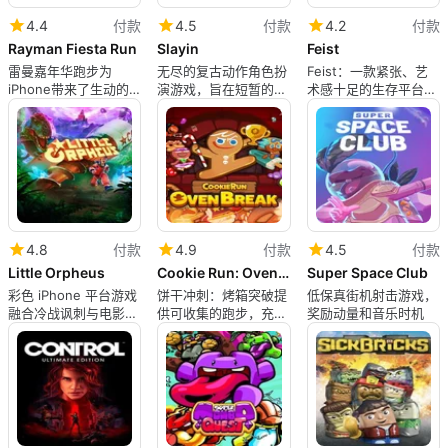
4.4
付款
4.5
付款
4.2
付款
Rayman Fiesta Run
Slayin
Feist
雷曼嘉年华跑步为
无尽的复古动作角色扮
Feist：一款紧张、艺
iPhone带来了生动的
演游戏，旨在短暂的、
术感十足的生存平台游
自动跑酷平台游戏
以技能为驱动的游戏体
戏在iPhone上
验
4.8
付款
4.9
付款
4.5
付款
Little Orpheus
Cookie Run: OvenBreak
Super Space Club
彩色 iPhone 平台游戏
饼干冲刺：烤箱突破提
低保真街机射击游戏，
融合冷战讽刺与电影故
供可收集的跑步，充满
奖励动量和音乐时机
事
玩乐和快速的混乱