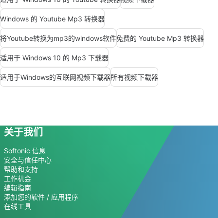
Windows 的 Youtube Mp3 转换器
将Youtube转换为mp3的windows软件
免费的 Youtube Mp3 转换器
适用于 Windows 10 的 Mp3 下载器
适用于Windows的互联网视频下载器
所有视频下载器
关于我们
Softonic 信息
安全与信任中心
帮助和支持
工作机会
编辑指南
添加您的软件 / 应用程序
在线工具