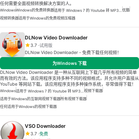
任何需要全面视频转换解决方案的人。
Windows
Windows的免费转换器
优酷
适用于 Windows 7 的 Youtube 转 MP3 工具
视频转换器
适用于Windows的免费视频压缩器
DLNow Video Downloader
3.7
试用版
DLNow Video Downloader - 免费下载任何视频！
为Windows 下载
DLNow Video Downloader 是一种从互联网上下载几乎所有视频的简单
而有效的方法。该应用程序支持多种不同的视频格式，并允许用户直接从
YouTube 等网站下载。该应用程序支持多种操作系统，非常值得下载！
Windows
视频下载器
适用于 Windows 7 的 Youtube 转 MP3 工具
适用于Windows的互联网视频下载器
所有视频下载器
任何适用于Windows的视频下载器
VSO Downloader
3.7
免费