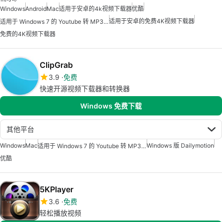
Windows
Android
Mac
适用于安卓的4k视频下载器
优酷
适用于安卓的免费4K视频下载器
适用于 Windows 7 的 Youtube 转 MP3 工具
免费的4K视频下载器
ClipGrab
3.9
免费
快速开源视频下载器和转换器
Windows 免费下载
其他平台
Windows
Mac
Windows 版 Dailymotion
适用于 Windows 7 的 Youtube 转 MP3 工具
优酷
5KPlayer
3.6
免费
轻松播放视频