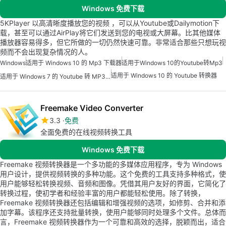
Windows 免费下载
5KPlayer 以高清晰度播放您的视频 ，可以从Youtube或Dailymotion下
载，甚至可以通过AirPlay将它们发送到您的电视或大屏幕。比其他媒体
播放器容易得多，但它所做的一切仍然快速可靠。非常适合那些只想玩视
频而不会出现复杂情况的人。
Windows
适用于 Windows 10 的 Mp3 下载器
适用于Windows 10的Youtube转Mp3
适用于 Windows 10 的 Youtube 转换器
适用于 Windows 7 的 Youtube 转 MP3 工具
Freemake Video Converter
3.3
免费
全面免费的在线视频转换工具
Windows 免费下载
Freemake 视频转换器是一个多功能的多媒体应用程序，专为 Windows
用户设计，提供视频转换的多种功能。这个免费的工具支持多种格式，使
用户能够轻松转换视频、音频和图像。凭借其用户友好的界面，它简化了
转换过程，使初学者和经验丰富的用户都能轻松使用。除了转换，
Freemake 视频转换器还包括编辑和增强视频的选项，如修剪、合并和添
加字幕。该程序还支持批量转换，使用户能够同时处理多个文件。总体而
言，Freemake 视频转换器作为一个可靠和高效的选择，脱颖而出，适合