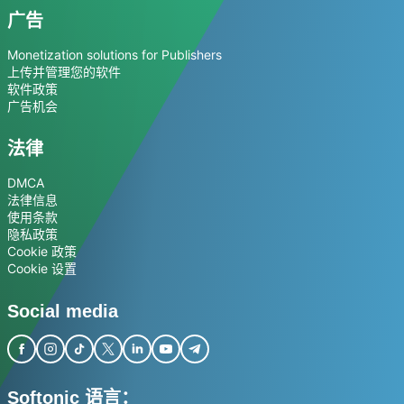
广告
Monetization solutions for Publishers
上传并管理您的软件
软件政策
广告机会
法律
DMCA
法律信息
使用条款
隐私政策
Cookie 政策
Cookie 设置
Social media
Softonic 语言：