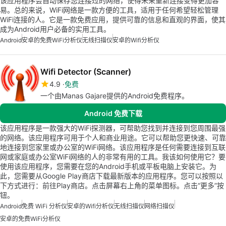
该应用程序会自动保存您连接过的网络，使得未来重新连接变得更加容
易。总的来说，WiFi网络是一款方便的工具，适用于任何希望轻松管理
WiFi连接的人。它是一款免费应用，提供可靠的信息和直观的界面，使其
成为Android用户必备的实用工具。
Android
安卓的免费WiFi分析仪
无线扫描仪
安卓的wifi分析仪
Wifi Detector (Scanner)
4.9
免费
一个由Manas Gajare提供的Android免费程序。
Android 免费下载
该应用程序是一款强大的WiFi探测器，可帮助您找到并连接到您周围最强
的网络。该应用程序可用于个人和商业用途。它可以帮助您更快速、可靠
地连接到您家里或办公室的WiFi网络。该应用程序是任何需要连接到互联
网或家庭或办公室WiFi网络的人的非常有用的工具。我该如何使用它？要
使用该应用程序，您需要在您的Android手机或平板电脑上安装它。为
此，您需要从Google Play商店下载最新版本的应用程序。您可以按照以
下方式进行：前往Play商店。点击屏幕右上角的菜单图标。点击“更多”按
钮。
Android
免费 WiFi 分析仪
安卓的wifi分析仪
无线扫描仪
网络扫描仪
安卓的免费WiFi分析仪