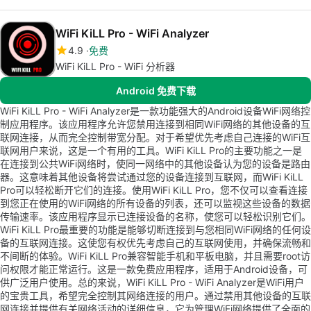
WiFi KiLL Pro - WiFi Analyzer
4.9
免费
WiFi KiLL Pro - WiFi 分析器
Android 免费下载
WiFi KiLL Pro - WiFi Analyzer是一款功能强大的Android设备WiFi网络控
制应用程序。该应用程序允许您禁用连接到相同WiFi网络的其他设备的互
联网连接，从而完全控制带宽分配。对于希望优先考虑自己连接的WiFi互
联网用户来说，这是一个有用的工具。WiFi KiLL Pro的主要功能之一是
在连接到公共WiFi网络时，使同一网络中的其他设备认为您的设备是路由
器。这意味着其他设备将尝试通过您的设备连接到互联网，而WiFi KiLL
Pro可以轻松断开它们的连接。使用WiFi KiLL Pro，您不仅可以查看连接
到您正在使用的WiFi网络的所有设备的列表，还可以监视这些设备的数据
传输速率。该应用程序显示已连接设备的名称，使您可以轻松识别它们。
WiFi KiLL Pro最重要的功能是能够切断连接到与您相同WiFi网络的任何设
备的互联网连接。这使您有权优先考虑自己的互联网使用，并确保流畅和
不间断的体验。WiFi KiLL Pro兼容智能手机和平板电脑，并且需要root访
问权限才能正常运行。这是一款免费应用程序，适用于Android设备，可
供广泛用户使用。总的来说，WiFi KiLL Pro - WiFi Analyzer是WiFi用户
的宝贵工具，希望完全控制其网络连接的用户。通过禁用其他设备的互联
网连接并提供有关网络活动的详细信息，它为管理WiFi网络提供了全面的