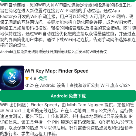
WiFi自动连接 - 您的WiFi大师WiFi自动连接是无缝网络连接的终极工具，
旨在简化在进入新位置时连接到Wi-Fi网络的手动过程。通过App
Factoryx开发的WiFi自动连接，用户可以轻松加入可用的Wi-Fi网络，确
保无间断的互联网访问。关键功能包括自动化网络连接，成为WiFi大师，
网络工具如条形码扫描仪，轻松的网络管理以及增强的安全措施。随时随
地保持连接，通过WiFi自动连接优化您的连接以获得最佳性能，并通过直
观的界面简化用户体验。通过下载WiFi自动连接，告别手动网络选择和连
接问题的烦恼。
Android
连接免费无线网络
无线扫描仪
无线接入点
安卓的wifi分析仪
WiFi Key Map: Finder Speed
4.9
免费
<h2>在 Android 设备上查找和诊断公共 WiFi 热点</h2>
Android 免费下载
WiFi 密钥地图：Finder Speed，由 Minh Tam Nguyen 提供，定位和管
理 Android 上附近的无线连接。它在互动地图上显示公共热点，运行快
速速度测试，报告下载、上传和延迟，并扫描本地网络以显示设备和 IP
详细信息。该工具包括一个 PIN 锁定的密码保险库、QR 码加入/分享功
能，以及保存的热点 PIN 以供后用。针对需要快速热点发现和设备诊断
的旅行者、学生和远程工作者。