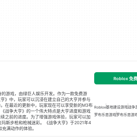
Roblox 
兴奋的游戏，由绿巨人娱乐开发。作为一款免费游
大亨》中，玩家可以沉浸在建立自己的大亨并参与
。在最近的更新中，玩家现在可以享受新的M3布
Roblox
基地建设游戏
战争
。《战争大亨》的一个伟大特点是大亨进度和游戏
罗布乐思游戏
罗布乐思游
继续之前的进度。为了增强游戏体验，玩家可以加
法玛斯步枪和枪械迷彩。《战争大亨》于2021年4
式和充满动作的体验。