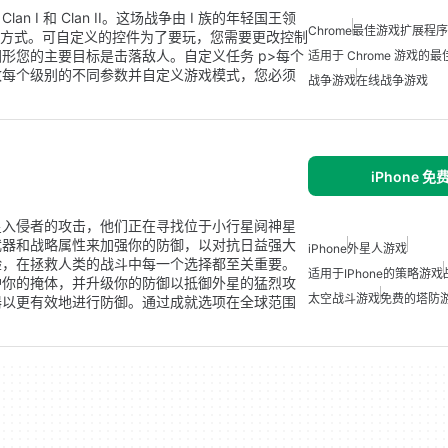
I 和 Clan II。这场战争由 I 族的年轻国王领
Chrome
最佳游戏扩展程序用
一种方式。可自定义的控件为了要玩，您需要更改控制
形您的主要目标是击落敌人。自定义任务 p>每个
适用于 Chrome 游戏的
改每个级别的不同参数并自定义游戏模式，您必须
战争游戏
在线战争游戏
iPhone 
星入侵者的攻击，他们正在寻找位于小行星阋神星
武器和战略属性来加强你的防御，以对抗日益强大
iPhone
外星人游戏
验，在拯救人类的战斗中每一个选择都至关重要。
适用于iPhone的策略游戏
护你的掩体，并升级你的防御以抵御外星的猛烈攻
太空战斗游戏
免费的塔防游
器以更有效地进行防御。通过成就选项在全球范围