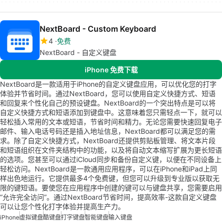
NextBoard - Custom Keyboard
4
免费
NextBoard - 自定义键盘
iPhone 免费下载
NextBoard是一款适用于iPhone的自定义键盘应用，可以优化您的打字
体验并节省时间。通过NextBoard，您可以使用自定义快捷方式、短语
和回复来个性化自己的预设键盘。NextBoard的一个突出特点是可以将
自定义快捷方式和短语添加到键盘中。这意味着您只需轻点一下，就可以
轻松插入常用的文本或短语，节省时间和精力。无论您需要快速回复电子
邮件、输入电话号码还是插入地址信息，NextBoard都可以满足您的需
求。除了自定义快捷方式，NextBoard还提供剪贴板管理、将文本片段
和短语组织在文件夹结构中的功能，以及将自动文本缩写扩展为更长短语
的选项。您甚至可以通过iCloud同步和备份自定义键，以便在不同设备上
轻松访问。NextBoard是一款通用应用程序，可以在iPhone和iPad上同
样出色地运行。它提供最多4个免费键，但您可以升级到专业版以获取无
限的键短语。要使您在应用程序中创建的键可以与键盘共享，您需要启用
“允许完全访问”。通过NextBoard节省时间，提高效率-这款自定义键盘
可以让您个性化打字体验并提高生产力。
iPhone
虚拟键盘
酷键盘
打字键盘
智能键盘
输入键盘