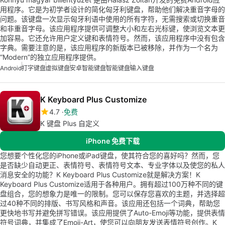
用程序。它是为初学者设计的简化匈牙利键盘，帮助他们解决重音字母的
问题。该键盘一次显示匈牙利语中使用的所有字符，无需搜索或切换重音
和非重音字母。该应用程序提供可调整大小和左右光标键，使浏览文本更
加容易。它还允许用户定义键和表情符号。然而，该应用程序中没有包含
字典。需要注意的是，该应用程序的新版本已被移除，并作为一个名为
“Modern”的独立应用程序提供。
Android
打字键盘
虚拟键盘
安卓智能键盘
智能键盘
输入键盘
K Keyboard Plus Customize
4.7
免费
K 键盘 Plus 自定义
iPhone 免费下载
您想要个性化您的iPhone或iPad键盘，使其符合您的喜好吗？然而，您
是否缺少自动更正、表情符号、表情符号文本、专业字体以及使您的私人
消息安全的功能？K Keyboard Plus Customize就是解决方案！K
Keyboard Plus Customize适用于各种用户。拥有超过100万种不同的键
盘组合，您的想象力是唯一的限制。您可以保存您喜欢的主题，并选择超
过40种不同的排版、书写风格和声音。该应用还包括一个词典，帮助您
更快地书写并避免拼写错误。该应用提供了Auto-Emoji等功能，提供表情
符号词典，并集成了Emoji-Art，使您可以向朋友发送表情符号创作。K