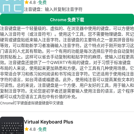
4.8
免费
注音键盘：输入并复制注音字符
Chrome 免费下载
注音键盘是一个轻量级的、虚拟的、在浏览器中使用的键盘，可以方便地
输入注音符号（或注音符号）。使用这个工具，您不需要物理键盘、死记
硬背或键盘贴纸来输入注音字符。注音键盘的主要特点之一是其拼音音标
等效，可以帮助新学习者准确输入注音字符。这个特点对于刚开始学习这
门语言的人尤其有帮助。另一个有用的功能是每次选择后字符会自动复制
到剪贴板上。这样可以省去手动复制和粘贴字符的麻烦，使输入过程更高
效。注音键盘还提供了一个QWERTY布局的键盘，对于习惯于标准键盘
布局的人来说，使用起来更加熟悉和方便。这个工具有几种使用场景。它
非常适合学习和练习如何阅读和书写纯注音字符。它还适用于使用纯注音
字符的语言，如台湾语或福建语。此外，使用纯注音可以提高某些文本的
可读性。总的来说，注音键盘是一个方便、用户友好的工具，用于输入和
复制注音字符。无论您是初学者还是需要输入使用注音的语言，这个程序
都可以成为您语言工具包中有价值的补充。
Chrome
打字键盘
虚拟键盘
键盘
中文键盘
Virtual Keyboard Plus
4.8
免费