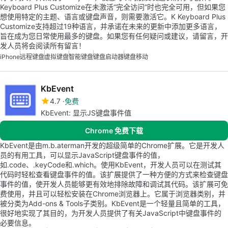
Keyboard Plus Customize在未激活“完全访问”时也完全可用，但如果您
想使用特定的主题、语言或键盘声音，则需要激活它。K Keyboard Plus
Customize支持超过19种语言，并承诺在未来的更新中添加更多语言，
旨在成为您日常使用最多的键盘。如果您有任何疑问或建议，请留言，开
发人员将会阅读所有留言！
iPhone
远程键盘
虚拟键盘
智能键盘
键盘启动器
键盘移动
KbEvent
4.7
免费
KbEvent: 显示JS键盘事件值
Chrome 免费下载
KbEvent是由m.b.aterman开发的超级简单的Chrome扩展。它是开发人
员的有用工具，可以显示JavaScript键盘事件的值，
如.code、.keyCode和.which。使用KbEvent，开发人员可以在测试其
代码时轻松查看键盘事件的值。该扩展提供了一种方便的方式来检查键盘
事件的值，使开发人员能够更有效地排除故障和调试其代码。该扩展可免
费使用，并且可以轻松安装在Chrome浏览器上。它属于浏览器类别，并
被分类为Add-ons & Tools子类别。KbEvent是一个轻量且简单的工具，
很好地实现了其目的，为开发人员提供了有关JavaScript中键盘事件的
必要信息。