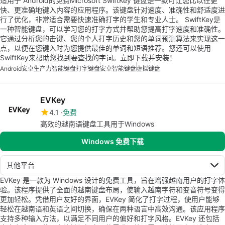
适用于 Android的免费Microsoft SwiftKey 键盘是一款可让您比以往更
快、更准确地键入内容的应用程序。该键盘针对速度、准确性和舒适度进
行了优化，非常适合需要快速准确打字的学生和专业人士。 SwiftKey是
一种智能键盘，可以学习您的打字方式并帮助您提高打字速度和准确性。
它通过分析您的击键、您的个人打字历史和您的单词预测算法来实现这一
点，以便在您键入时为您提供最佳的单词和短语推荐。您还可以使用
SwiftKey来帮助您找到要查找的字词。立即下载并安装！
Android
安卓生产力
智能键盘
打字键盘
安卓智能键盘
虚拟键盘
EVKey
4.1
免费
高效的越南语键盘工具用于Windows
Windows 免费下载
其他平台
EVKey 是一款为 Windows 设计的免费工具，旨在增强越南用户的打字体
验。该程序提供了全面的越南键盘布局，使输入越南字符和变音符号变得
更加轻松。凭借用户友好的界面，EVKey 简化了打字过程，使用户能够
轻松在越南语和英语之间切换，确保在两种语言中高效沟通。该应用程序
支持多种输入方法，以满足不同用户的偏好和打字风格。EVKey 还包括