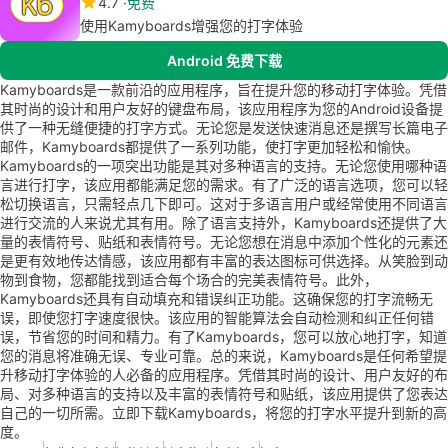
4.7
免费
使用Kamyboards增强您的打字体验
Android 免费下载
Kamyboards是一款前沿的应用程序，旨在提升您的移动打字体验。凭借
其时尚的设计和用户友好的键盘布局，该应用程序为您的Android设备提
供了一种无缝便捷的打字方式。无论您是发送快速消息还是撰写长篇电子
邮件，Kamyboards都提供了一系列功能，使打字更加轻松和愉快。
Kamyboards的一项突出功能是其对多种语言的支持。无论您使用哪种语
言进行打字，该应用都能满足您的需求。有了广泛的语言选项，您可以轻
松切换语言，只需轻点几下即可。这对于多语言用户或经常使用不同语言
进行交流的人来说尤其有用。除了语言支持外，Kamyboards还提供了大
量的表情符号、贴纸和表情符号。无论您想在消息中添加个性化的元素还
是更有效地传达情感，该应用都有丰富的表达图标可供选择。从笑脸到动
物到食物，您都能找到适合每个场合的完美表情符号。此外，
Kamyboards还具有自动填充和错误纠正功能。这确保您的打字流畅无
误，即使您打字速度很快。该应用的智能算法会自动检测和纠正任何错
误，节省您的时间和精力。有了Kamyboards，您可以放心地打字，知道
您的消息将准确无误、专业可靠。总的来说，Kamyboards是任何希望提
升移动打字体验的人必备的应用程序。凭借其时尚的设计、用户友好的布
局、对多种语言的支持以及丰富的表情符号和贴纸，该应用提供了您表达
自己的一切所需。立即下载Kamyboards，将您的打字水平提升到新的高
度。