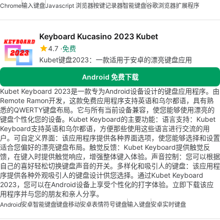
Chrome
输入键盘
Javascript 浏览器
按键记录器
智能键盘
谷歌浏览器扩展程序
Keyboard Kucasino 2023 Kubet
4.7
免费
Kubet键盘2023：一款适用于安卓的漂亮键盘应用
Android 免费下载
Kubet Keyboard 2023是一款专为Android设备设计的键盘应用程序。由
Remote Ramon开发，这款免费应用程序支持英语和乌尔都语，具有熟
悉的QWERTY键盘布局。它与所有当前设备兼容，使您能够使用漂亮的
键盘个性化您的设备。Kubet Keyboard的主要功能：语言支持：Kubet
Keyboard支持英语和乌尔都语，方便那些使用这些语言进行交流的用
户。可自定义界面：该应用程序提供各种界面选项，使您能够选择和设置
适合您偏好的漂亮键盘布局。触觉反馈：Kubet Keyboard提供触觉反
馈，在键入时提供触觉响应，增强整体键入体验。声音控制：您可以根据
自己的喜好轻松切换键盘声音的开关。多样化和吸引人的键盘：该应用程
序提供各种外观吸引人的键盘设计供您选择。通过Kubet Keyboard
2023，您可以在Android设备上享受个性化的打字体验。立即下载该应
用程序并与您的朋友和亲人分享。
Android
安卓智能键盘
键盘移动
安卓表情符号键盘
输入键盘
安卓实时键盘