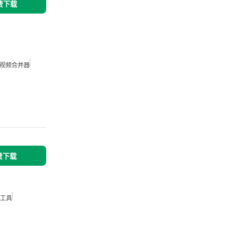
免费下载
视频合并器
免费下载
工具