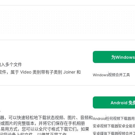
为Window
 格式加入多个文件
s 软件，属于 Video 类别带有子类别 Joiner 和
Windows
视频合并工具
Android 
。
保存器，可以快速轻松地下载状态视频、图片、音频和
Android
任何视频下载器用
频或图片的完整版本，并将它们保存在手机相册
安卓视频下载器
安卓全能
单易用方式，您可以以全尺寸格式下载它们。如果
安卓媒体下载器
视频合并
序访问您设备上的文件，以使其正常工作。