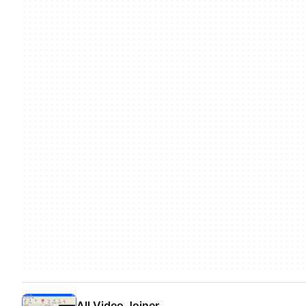
All Video Joiner