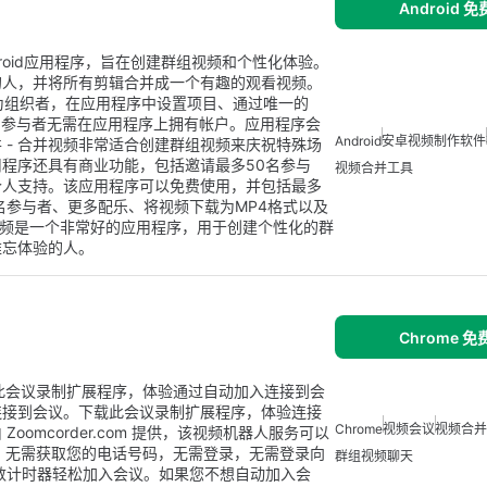
Android 
Android应用程序，旨在创建群组视频和个性化体验。
的人，并将所有剪辑合并成一个有趣的观看视频。
为组织者，在应用程序中设置项目、通过唯一的
。参与者无需在应用程序上拥有帐户。应用程序会
Android
安卓视频制作软件
 - 合并视频非常适合创建群组视频来庆祝特殊场
程序还具有商业功能，包括邀请最多50名参与
视频合并工具
个人支持。该应用程序可以免费使用，并包括最多
名参与者、更多配乐、将视频下载为MP4格式以及
合并视频是一个非常好的应用程序，用于创建个性化的群
难忘体验的人。
Chrome 
。下载此会议录制扩展程序，体验通过自动加入连接到会
连接到会议。下载此会议录制扩展程序，体验连接
Chrome
视频会议
视频合并
omcorder.com 提供，该视频机器人服务可以
人。无需获取您的电话号码，无需登录，无需登录向
群组视频聊天
数计时器轻松加入会议。如果您不想自动加入会