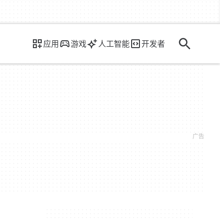
应用
游戏
人工智能
开发者