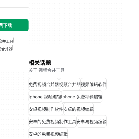
免费下载
合并工具
频合并器
相关话题
关于 视频合并工具
免费视频合并器
视频合并器
视频编辑软件
Iphone 视频编辑
Iphone 免费视频编辑
安卓视频制作软件
安卓的视频编辑
安卓的免费视频制作工具
安卓易视频编辑
安卓的免费视频编辑