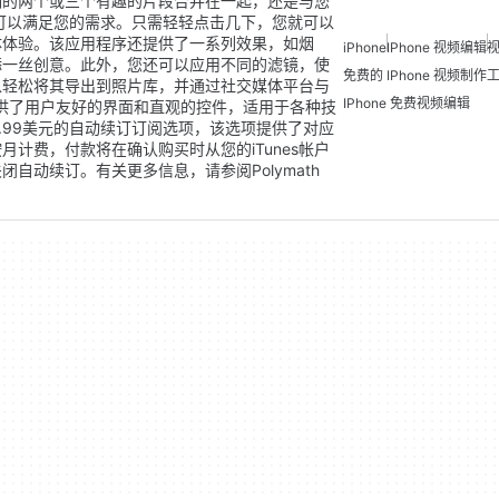
制的两个或三个有趣的片段合并在一起，还是与您
er都可以满足您的需求。只需轻轻点击几下，您就可以
体体验。该应用程序还提供了一系列效果，如烟
iPhone
IPhone 视频编辑
添一丝创意。此外，您还可以应用不同的滤镜，使
免费的 IPhone 视频制作
以轻松将其导出到照片库，并通过社交媒体平台与
IPhone 免费视频编辑
sition提供了用户友好的界面和直观的控件，适用于各种技
每月1.99美元的自动续订订阅选项，该选项提供了对应
计费，付款将在确认购买时从您的iTunes帐户
自动续订。有关更多信息，请参阅Polymath