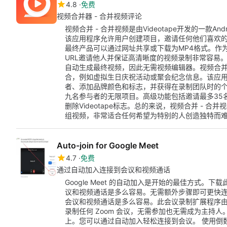
4.8
免费
视频合并器 - 合并视频评论
视频合并 - 合并视频是由Videotape开发的一款
该应用程序允许用户创建项目，邀请任何他们喜欢
最终产品可以通过网址共享或下载为MP4格式。作
URL邀请他人并保证高清晰度的视频录制非常容易
自动生成最终视频，因此无需视频编辑器。视频合并
合，例如虚拟生日庆祝活动或聚会纪念信息。该应用
者、添加品牌颜色和标志，并获得在录制团队时的
九名参与者的无限项目。高级功能包括邀请最多35
删除Videotape标志。总的来说，视频合并 - 
组视频，非常适合任何希望为特别的人创造独特而
Auto-join for Google Meet
4.7
免费
通过自动加入连接到会议和视频通话
Google Meet 的自动加入是开始的最佳方式
议和视频通话是多么容易。无需额外步骤即可更快
会议和视频通话是多么容易。此会议录制扩展程序由 Zo
录制任何 Zoom 会议，无需参加也无需成为主持
上。您可以通过自动加入轻松连接到会议。 使用倒