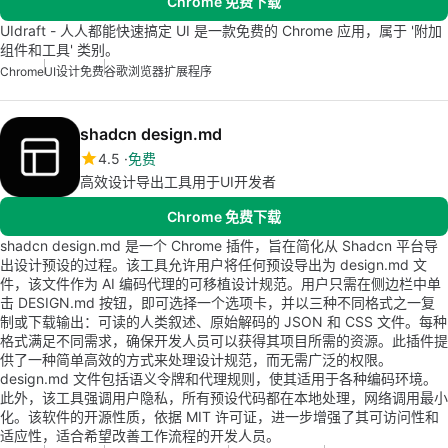
Chrome 免费下载
UIdraft - 人人都能快速搞定 UI 是一款免费的 Chrome 应用，属于 '附加
组件和工具' 类别。
Chrome
UI设计免费
谷歌浏览器扩展程序
shadcn design.md
4.5
免费
高效设计导出工具用于UI开发者
Chrome 免费下载
shadcn design.md 是一个 Chrome 插件，旨在简化从 Shadcn 平台导
出设计预设的过程。该工具允许用户将任何预设导出为 design.md 文
件，该文件作为 AI 编码代理的可移植设计规范。用户只需在侧边栏中单
击 DESIGN.md 按钮，即可选择一个选项卡，并以三种不同格式之一复
制或下载输出：可读的人类叙述、原始解码的 JSON 和 CSS 文件。每种
格式满足不同需求，确保开发人员可以获得其项目所需的资源。此插件提
供了一种简单高效的方式来处理设计规范，而无需广泛的权限。
design.md 文件包括语义令牌和代理规则，使其适用于各种编码环境。
此外，该工具强调用户隐私，所有预设代码都在本地处理，网络调用最小
化。该软件的开源性质，依据 MIT 许可证，进一步增强了其可访问性和
适应性，适合希望改善工作流程的开发人员。