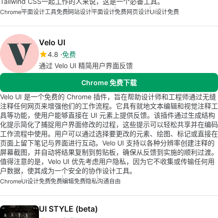
Tailwind CSS一起工作的人来说，这是一个必备工具。
Chrome
平面设计工具免费
网站设计
平面设计
免费网页设计
UI设计免费
Velo UI
4.8
免费
通过 Velo UI 精简用户界面反馈
Chrome 免费下载
Velo UI 是一个免费的 Chrome 插件，旨在帮助设计师和工程师通过无缝
注释任何网页来增强他们的工作流程。它具有就地文本编辑和视觉注释工
具等功能，使用户能够直接在 UI 元素上提供反馈。该插件通过生成结构
化提示简化了捕捉用户界面修改的过程，这些提示可以轻松共享并在编码
工作流程中使用。用户可以通过选择要更改的元素、绘图、标记或直接在
页面上留下笔记与界面进行互动。Velo UI 支持以各种分辨率创建注释的
屏幕截图，并自动将结果复制到剪贴板，确保从反馈到实施的顺利过渡。
值得注意的是，Velo UI 优先考虑用户隐私，因为它不收集或传输任何用
户数据，使其成为一个安全的协作设计工具。
Chrome
UI设计免费
免费
编辑免费
隐私
沟通自由
UI STYLE (beta)