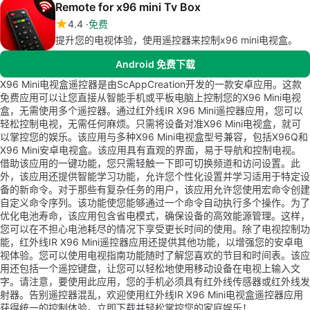
Remote for x96 mini Tv Box
4.4
免费
提升您的电视体验，使用遥控器来控制x96 mini电视盒。
Android 免费下载
X96 Mini电视盒遥控器是由ScAppCreation开发的一款安卓应用。这款
免费应用可以让您直接从智能手机或平板电脑上控制您的X96 Mini电视
盒，无需使用多个遥控器。通过红外线IR X96 Mini遥控器应用，您可以
轻松控制电视，无需任何麻烦。只需将设备对准X96 Mini电视盒，就可
以掌控您的娱乐。该应用与多种X96 Mini电视盒型号兼容，包括X96Q和
X96 Mini安卓电视盒。该应用具有直观的界面，易于导航和控制电视。
借助该应用的一键功能，您只需轻触一下即可切换频道和访问设置。此
外，该应用还提供智能学习功能，允许您个性化设置并学习适用于特定设
备的新命令。对于那些有复杂任务的用户，该应用允许您使用宏命令创建
自定义命令序列。该功能使您能够通过一个命令自动执行多个操作。为了
优化电池寿命，该应用包含省电模式，确保设备的高效能源管理。这样，
您可以在不担心电池耗尽的情况下享受更长时间的使用。除了电视控制功
能，红外线IR X96 Mini遥控器应用还提供其他功能，以增强您的安卓电
视体验。您可以使用电视指南功能随时了解您喜欢的节目和时间表。该应
用还包括一个遥控键盘，让您可以轻松地使用移动设备在电视上输入文
字。请注意，要使用此应用，您的手机必须具有红外线传感器或红外线发
射器。告别遥控器混乱，欢迎使用红外线IR X96 Mini电视盒遥控器应用
获得统一的控制体验。立即下载并轻松掌控您的家庭娱乐！