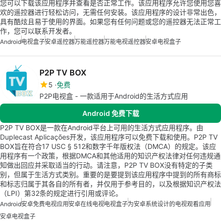
您可以下载该应用程序并查看是否正常工作。该应用程序允许您使用您喜
欢的遥控器进行轻松访问，无需任何安装。该应用程序的设计非常出色，
具有酷炫且易于使用的界面。如果您有任何问题或您的遥控器无法正常工
作，您可以联系开发者。
Android
电视盒子
安卓遥控器
万能遥控器
万能电视遥控器
安卓电视盒子
P2P TV BOX
5
免费
P2P电视盒 - 一款适用于Android的生活方式应用
Android 免费下载
P2P TV BOX是一款在Android平台上可用的生活方式应用程序。由
Duplecast Aplicações开发，该应用程序可以免费下载和使用。P2P TV
BOX旨在符合17 USC § 512和数字千年版权法（DMCA）的规定。该应
用程序有一个政策，根据DMCA和其他适用的知识产权法律对任何违规通
知做出回应并采取适当的行动。请注意，P2P TV BOX没有特定的子类
别，但属于生活方式类别。重要的是要提到该应用程序中提到的所有商标
和标志归属于其各自的所有者，并仅用于参考目的，以及根据知识产权法
（LPI）第32条的规定进行引用或评论。
Android
安卓免费电视应用
安卓在线电视
电视盒子
为安卓系统设计的电视观看应用
安卓电视盒子