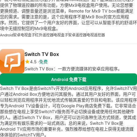
提供了物理遥控器的所有功能，方便Mx9电视盒用户使用。无论您想要
更换频道、调整音量还是浏览菜单，Remote for Mx9 TV box都能满足
您的需求。需要注意的是，这个应用程序不是Mx9 Box的官方应用程
序。然而，它提供了一个用户友好的界面，让您可以从智能手机的舒适环
境中无缝控制您的Mx9电视盒。
Android
安卓电视盒子
红外遥控器
电视盒子
安卓遥控器
电视遥控器
Switch TV Box
4.5
免费
Switch TV Box：一款方便流媒体的安卓应用程序。
Android 免费下载
Switch TV Box是由SwitchTv开发的Android应用程序，允许SwitchTV用
户通过Android Box方便地访问其服务。通过其用户友好的界面，用户可
以轻松浏览应用程序并无忧地流式传输其喜爱的节目和电影。该应用程序
专为Android TV设备设计，可在Google Play商店免费下载。它非常适合
那些想在电视上享受SwitchTV服务而不必切换设备或使用任何其他硬件
的人。通过Switch TV Box，用户还可以访问各种生活方式频道，使其成
为满足所有娱乐需求的一站式商店。总的来说，Switch TV Box是
Android TV应用市场的重要补充，强烈推荐给想在电视上获得无缝流媒
体体验的SwitchTV用户。