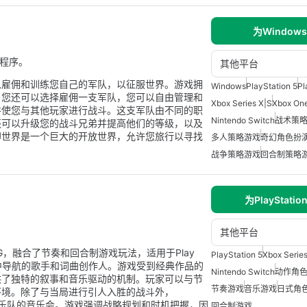
为Window
应用程序。
其他平台
以雇佣和训练您自己的军队，以征服世界。游戏拥
Windows
PlayStation 5
Pl
，您还可以选择雇佣一支军队，您可以自由管理和
Xbox Series X|S
Xbox On
并使您与其他玩家进行战斗。这支军队由不同的职
Nintendo Switch
战术策
还可以升级您的战斗兄弟并提高他们的等级，以及
即世界是一个巨大的开放世界，允许您旅行以寻找
多人策略游戏
奇幻角色扮
战争策略游戏
回合制策略
为PlayStatio
其他平台
PG，融合了节奏和回合制游戏玩法，适用于Play
PlayStation 5
Xbox Serie
邦世界中导航的歌手和词曲创作人。游戏受到经典作品的
Nintendo Switch
动作角
供了独特的叙事和音乐驱动的机制。玩家可以与节
节奏游戏
音乐游戏
日式角
环境。除了与当局进行引人入胜的战斗外，
自己乐队的音乐会。游戏强调战略规划和时机把握，因
回合制游戏