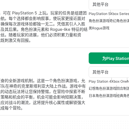
其他平台
，可在 PlayStation 5 上玩。玩家的任务是组建团
PlayStation 5
Xbox Serie
导航。每个选择都会影响叙事，使玩家更接近面对
角色扮演游戏
奇幻角色扮
，确保每次游戏体验都独一无二。凭借其引人入胜
类Rogue游戏
果。角色扮演元素和 Rogue-like 特征的结
粉丝。随着玩家的进展，他们必须积累力量和资
戏既刺激又有回报。
为Play Statio
其他平台
兴奋的全新游戏机制。这是一个角色扮演游戏，允
Play Station 4
Xbox One
N
军队在神奇的克里斯塔利亚大陆上作战。游戏中有
幻想角色扮演游戏
回合制
戏的动态玩法将让您保持警惕，在冒险中探索不断
日本角色扮演游戏
经典角
了策略和机会的平衡，机会可能会影响短期决策，
来应对战斗的潮流，这将提升核心属性或解锁强大
完成每个冒险。