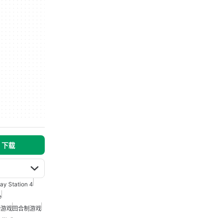
s 下载
lay Station 4
e
动游戏
回合制游戏