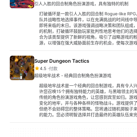
引人入胜的回合制角色扮演游戏，具有独特的机制
打破循环是一款引人入胜的回合制 Rogue-like RPG
队并战略性地选择事件，以在充满挑战的时间线中
即将来临的末日。该游戏强调战略决策和团队组成
的机制，打破循环鼓励玩家批判性地思考他们的选择及其后
合为该类型提供了新鲜的视角，吸引了战略游戏的
源，以增强在强大威胁面前生存的机会，使每次游
Super Dungeon Tactics
4.5
付款
超级地牢战术 - 经典回合制角色扮演游戏
超级地牢战术是一个经典的回合制游戏，具有令人
许您召唤15个拥有独特能力的英雄，与黑暗领主的
传统的角色扮演游戏角色，让您感到宾至如归。游
变化的地牢，并与各种各样的怪物战斗。游戏提供
但绝不会妨碍您的整体策略。您将通过随机掷骰子
的能力。您必须明智选择并打造最终的英雄队伍来