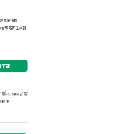
建器
缩略图
作者
缩略图生成器
免费下载
 扩展
Youtube 扩展
视频插件