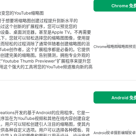
Chrome 
程序改变您的YouTube缩略图
e扩展程序是对于想要将缩略图创建过程提升到新水平的
。通过这个创新的扩展程序，您可以预览您的
设备、桌面浏览器，甚至是Apple TV。不再需要
几下，您就可以轻松选择您的缩略图图像，使用提
缝而轻松的过程消除了通常伴随着创建缩略图的沮
Chrome
缩略图
缩略图预览
Tube创作者，这个扩展程序都是必备的。它提供
视频创建完美的缩略图。告别猜测，拥抱专业外观的
ube Thumb Previewer"扩展程序来提升您
用这个强大的工具将您的YouTube频道推向新的高
Android 
Creations开发的基于Android的应用程序。它是一
旨在为YouTube视频和其他在线内容创建自定
具，用户可以轻松创建引人注目的缩略图，使其内
提供各种自定义选项。用户可以选择各种模板、背
Android
安卓摄影编辑
安卓
用户导入自己的图像和图形以用于设计。设计完成