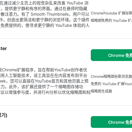
程序，旨在通过减少主页上的视觉杂乱来改善 YouTube 浏
灰，提供更宁静和有序的界面。通过在悬停时隐藏
Chrome
Youtube 扩展
谷
。有了 Smooth Thumbnails，用户可以
图轰炸，创造出更简洁和更宁静的浏览环境。这个插件
缩略图
免费的 YouTube 
提供的，使寻求更宁静的 YouTube 体验的人
ter
Chrome 
具是一款Chrome扩展程序，旨在帮助YouTube创作者优
利用人工智能技术，该工具旨在在内容发布到平台
Chrome
缩略图
谷歌浏览器
eek，您可以直接在YouTube首页和其他页面上预
免费的 YouTube 扩展
You
意力。此外，该扩展还提供了一个缩略图存储功
缩略图生成器
建议以增强参与度，并进行AI分析以优化缩略图和标
성기)
Chrome 