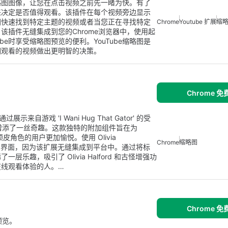
缩略图图像，让您在点击视频之前先一睹为快。有了
述来决定是否值得观看。该插件在每个视频旁边显示
图快速找到特定主题的视频或者当您正在寻找特定
Chrome
Youtube 扩展
缩
插件无缝集成到您的Chrome浏览器中，使用起
be时享受缩略图预览的便利。YouTube缩略图是
他们观看的视频做出更明智的决策。
Chrome 
通过展示来自游戏 'I Wani Hug That Gator' 的受
 视频缩略图增添了一丝奇趣。这款独特的附加组件旨在为
皮角色的用户更加愉悦。使用 Olivia
Chrome
缩略图
Tube 界面，因为该扩展无缝集成到平台中。通过将标
趣，吸引了 Olivia Halford 和古怪增强功
在线观看体验的人。…
Chrome 
预览。