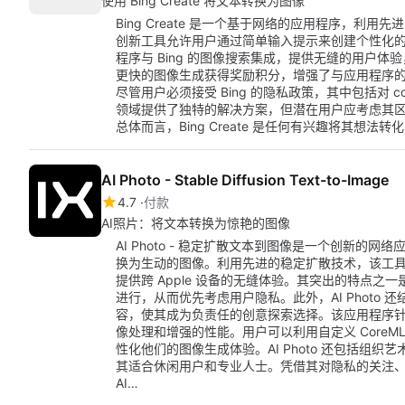
使用 Bing Create 将文本转换为图像
Bing Create 是一个基于网络的应用程序，利用
创新工具允许用户通过简单输入提示来创建个性化
程序与 Bing 的图像搜索集成，提供无缝的用户
更快的图像生成获得奖励积分，增强了与应用程序的整
尽管用户必须接受 Bing 的隐私政策，其中包括对 co
领域提供了独特的解决方案，但潜在用户应考虑其
总体而言，Bing Create 是任何有兴趣将其想
AI Photo - Stable Diffusion Text-to-Image
4.7
付款
AI照片：将文本转换为惊艳的图像
AI Photo - 稳定扩散文本到图像是一个创新的
换为生动的图像。利用先进的稳定扩散技术，该工具专为在 
提供跨 Apple 设备的无缝体验。其突出的特点
进行，从而优先考虑用户隐私。此外，AI Photo
容，使其成为负责任的创意探索选择。该应用程序针对 Ap
像处理和增强的性能。用户可以利用自定义 CoreML
性化他们的图像生成体验。AI Photo 还包括组
其适合休闲用户和专业人士。凭借其对隐私的关注、离线
AI…