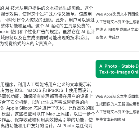
先进的 AI 技术从用户提供的文本描述生成图像。这个
的视觉效果，使得这个过程既方便又简单。该应用
Web Apps
免费文本转图像A
体验，同时创建令人惊叹的图形。此外，用户可以通过
人工智能文本到图像生成
体功能和互动。这个 AI 驱动的工具是免费的，
在线 AI 图像生成器
从文本
okie 使用和个性化广告的规定。虽然它在 AI 设计
区域限制以及在生成图像时可能出现的技术延迟。
图像 AI 生成器
法转化为视觉格式的人的宝贵资产。
AI Photo - Stable D
Text-to-Image Onl
网络应用程序，利用人工智能将用户定义的文本提示转
iOS、macOS 和 iPadOS 上使用而设计，
之一是离线功能，确保所有处理都直接在用户的设备上
Web Apps
从文本生成图像
 还结合了安全机制，以防止生成有害或冒犯性的内
生成图像的人工智能应用
ple Silicon 芯片进行了优化，允许高效的图
人工智能文本到图像生成
 模型，这些模型可以在 Mac 上添加，以进一步个
织艺术作品、保存收藏和利用高效搜索引擎的功能，使
免费文本转图像AI
功能和用户友好的设计，AI Photo 是任何对