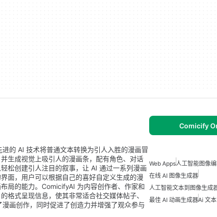
Comicify O
用先进的 AI 技术将普通文本转换为引人入胜的漫画冒
，并生成视觉上吸引人的漫画条，配有角色、对话
Web Apps
人工智能图像编
松创建引人注目的叙事，让 AI 通过一系列漫画
在线 AI 图像生成器
的界面，用户可以根据自己的喜好自定义生成的漫
的能力。ComicifyAI 为内容创作者、作家和
人工智能文本到图像生成
引的格式呈现信息，使其非常适合社交媒体帖子、
最佳 AI 动画生成器
Ai 文
 简化了漫画创作，同时促进了创造力并增强了观众参与