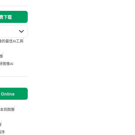
 免费下载
像的最佳AI工具
器
转图像AI
 Online
 文本到图像
器
程序