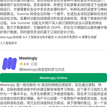
键亮点和可操作的要点。该应用程序旨在在各种环境和语言中高效运行，
确保用户友好的体验。其安装简单，即使在手机屏幕关闭的情况下也能继
续运行，方便需要在会议中多任务处理的用户。利用先进的深度学习神经
网络算法，Summie 转录会议的每一个细节，生成包含深刻见解和任务的
自动化文档。显著的功能包括情感分析和说话者检测，增强了审查和问责
过程。‘Ask Summie’ 功能允许用户深入探讨录制的会议以获取具体信
息。致力于数据保护，它确保符合 GDPR，并在位于德国的云服务器中保
护用户数据，同时提供灵活的基于订阅的定价计划。
Web Apps
总结者 Ai
人工智能会议助手
最佳 AI 会议助手
免费的 AI 摘要生成器
人工智能助手
Meetingly
4.9
订阅
用Meetingly改变您的学习方式
Meetingly Online
Meetingly 是一款创新的 AI 驱动的网络应用程序，旨在通过录制、转
录、总结和提取讲座中的关键见解来增强学习体验。这个基于订阅的工具
作为一个集中平台，为学生和教育工作者提供服务，简化学习过程并促进
对讲座内容的更好理解。用户可以创建一个免费账户来探索其功能，包括
自动转录和总结，将冗长的讲座转化为简洁、易于管理的笔记。另一个突