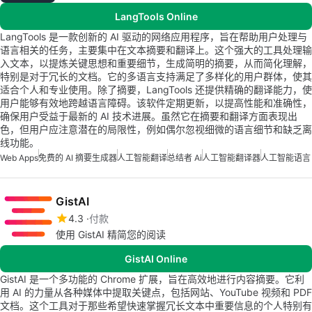
LangTools Online
LangTools 是一款创新的 AI 驱动的网络应用程序，旨在帮助用户处理与
语言相关的任务，主要集中在文本摘要和翻译上。这个强大的工具处理输
入文本，以提炼关键思想和重要细节，生成简明的摘要，从而简化理解，
特别是对于冗长的文档。它的多语言支持满足了多样化的用户群体，使其
适合个人和专业使用。除了摘要，LangTools 还提供精确的翻译能力，使
用户能够有效地跨越语言障碍。该软件定期更新，以提高性能和准确性，
确保用户受益于最新的 AI 技术进展。虽然它在摘要和翻译方面表现出
色，但用户应注意潜在的局限性，例如偶尔忽视细微的语言细节和缺乏离
线功能。
Web Apps
免费的 AI 摘要生成器
人工智能翻译
总结者 Ai
人工智能翻译器
人工智能语言
GistAI
4.3
付款
使用 GistAI 精简您的阅读
GistAI Online
GistAI 是一个多功能的 Chrome 扩展，旨在高效地进行内容摘要。它利
用 AI 的力量从各种媒体中提取关键点，包括网站、YouTube 视频和 PDF
文档。这个工具对于那些希望快速掌握冗长文本中重要信息的个人特别有