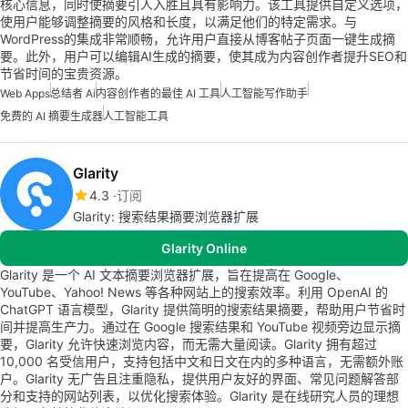
核心信息，同时使摘要引人入胜且具有影响力。该工具提供自定义选项，
使用户能够调整摘要的风格和长度，以满足他们的特定需求。与
WordPress的集成非常顺畅，允许用户直接从博客帖子页面一键生成摘
要。此外，用户可以编辑AI生成的摘要，使其成为内容创作者提升SEO和
节省时间的宝贵资源。
Web Apps
总结者 Ai
内容创作者的最佳 AI 工具
人工智能写作助手
免费的 AI 摘要生成器
人工智能工具
Glarity
4.3
订阅
Glarity: 搜索结果摘要浏览器扩展
Glarity Online
Glarity 是一个 AI 文本摘要浏览器扩展，旨在提高在 Google、
YouTube、Yahoo! News 等各种网站上的搜索效率。利用 OpenAI 的
ChatGPT 语言模型，Glarity 提供简明的搜索结果摘要，帮助用户节省时
间并提高生产力。通过在 Google 搜索结果和 YouTube 视频旁边显示摘
要，Glarity 允许快速浏览内容，而无需大量阅读。Glarity 拥有超过
10,000 名受信用户，支持包括中文和日文在内的多种语言，无需额外账
户。Glarity 无广告且注重隐私，提供用户友好的界面、常见问题解答部
分和支持的网站列表，以优化搜索体验。Glarity 是在线研究人员的理想