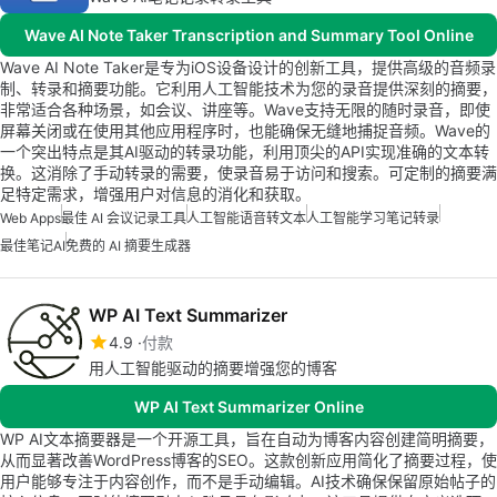
Wave AI Note Taker Transcription and Summary Tool Online
Wave AI Note Taker是专为iOS设备设计的创新工具，提供高级的音频录
制、转录和摘要功能。它利用人工智能技术为您的录音提供深刻的摘要，
非常适合各种场景，如会议、讲座等。Wave支持无限的随时录音，即使
屏幕关闭或在使用其他应用程序时，也能确保无缝地捕捉音频。Wave的
一个突出特点是其AI驱动的转录功能，利用顶尖的API实现准确的文本转
换。这消除了手动转录的需要，使录音易于访问和搜索。可定制的摘要满
足特定需求，增强用户对信息的消化和获取。
Web Apps
最佳 AI 会议记录工具
人工智能语音转文本
人工智能学习笔记转录
最佳笔记AI
免费的 AI 摘要生成器
WP AI Text Summarizer
4.9
付款
用人工智能驱动的摘要增强您的博客
WP AI Text Summarizer Online
WP AI文本摘要器是一个开源工具，旨在自动为博客内容创建简明摘要，
从而显著改善WordPress博客的SEO。这款创新应用简化了摘要过程，使
用户能够专注于内容创作，而不是手动编辑。AI技术确保保留原始帖子的