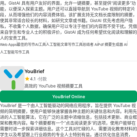
用。GistAI 具有用户友好的界面，允许一键摘要，甚至提供“阅读更多”功
能，以便深入探索主题。用户还可以直接导航到 YouTube 视频的特定片
段，从而增强他们的内容消费体验。该扩展支持无文档长度限制的摘要，
使其非常适合较长的材料，如研究文章或书籍。GistAI 优先考虑用户隐
私，不收集个人数据，确保用户可以专注于他们的内容而不受干扰。凭借
来自学生和专业人士的积极评价，GistAI 成为任何希望优化阅读和理解的
人的宝贵工具。
Web Apps
最佳的写作AI工具
人工智能文章写作工具
总结者 Ai
Pdf 摘要生成器 AI
人工智能写作工具
YouBrief
4.1
付款
高效的 YouTube 视频摘要工具
YouBrief Online
YouBrief 是一个由人工智能驱动的网络应用程序，旨在提供 YouTube 视
频的简明摘要，使用户能够快速掌握各种主题的关键信息和内容。利用先
进的人工智能算法，它在广泛的主题中浓缩信息，包括技术更新、商业框
架和教育内容。每个摘要都有一个“点击阅读更多”的选项，使用户能够在
需要时进一步探索详细信息。这个工具对忙碌的人、需要消化教育材料的
学生以及希望跟上行业趋势的专业人士特别有益。通过优化信息消费，