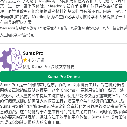
出特点是 AI 学习助手 MagicAI，它提供与讲座内容相关的问题的即时答
案，进一步丰富学习体验。Meetingly 旨在节省用户时间并改善知识管
理，尽管其效率可能会根据讲座材料的复杂性而有所不同。网站上提供了
全面的用户指南，Meetingly 为希望优化学习习惯的学术人员提供了一个
有前景的解决方案。
Web Apps
总结者 Ai
教育工作者最佳人工智能工具
最佳 AI 会议记录工具
人工智能转录
人工智能学习笔记转录
Sumz Pro
4.5
订阅
使用 Sumz Pro 高效文章摘要
Sumz Pro Online
Sumz Pro 是一个网络应用程序，作为 AI 文本摘要工具，旨在将冗长的
网络文章浓缩成简明的摘要。这个 Chrome 扩展利用先进的自然语言处
理技术，从大量内容中提取关键信息，使用户能够快速掌握重要细节。它
的订阅模式提供访问强大的摘要工具，增强用户与在线资源的互动方式。
Sumz Pro 的主要功能是通过将复杂的文章转化为可管理的摘要来简化信
息的消费。这个功能对于希望节省时间的用户尤其有益，同时保持对内容
核心要素的清晰理解。通过专注于效率和用户体验，Sumz Pro 成为任何
希望优化阅读习惯的人的宝贵工具。