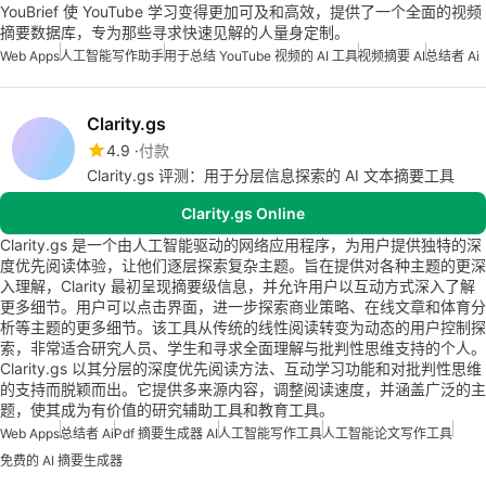
YouBrief 使 YouTube 学习变得更加可及和高效，提供了一个全面的视频
摘要数据库，专为那些寻求快速见解的人量身定制。
Web Apps
人工智能写作助手
用于总结 YouTube 视频的 AI 工具
视频摘要 AI
总结者 Ai
Clarity.gs
4.9
付款
Clarity.gs 评测：用于分层信息探索的 AI 文本摘要工具
Clarity.gs Online
Clarity.gs 是一个由人工智能驱动的网络应用程序，为用户提供独特的深
度优先阅读体验，让他们逐层探索复杂主题。旨在提供对各种主题的更深
入理解，Clarity 最初呈现摘要级信息，并允许用户以互动方式深入了解
更多细节。用户可以点击界面，进一步探索商业策略、在线文章和体育分
析等主题的更多细节。该工具从传统的线性阅读转变为动态的用户控制探
索，非常适合研究人员、学生和寻求全面理解与批判性思维支持的个人。
Clarity.gs 以其分层的深度优先阅读方法、互动学习功能和对批判性思维
的支持而脱颖而出。它提供多来源内容，调整阅读速度，并涵盖广泛的主
题，使其成为有价值的研究辅助工具和教育工具。
Web Apps
总结者 Ai
Pdf 摘要生成器 AI
人工智能写作工具
人工智能论文写作工具
免费的 AI 摘要生成器