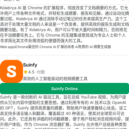
Kolabrya AI 是 Chrome 的扩展程序，彻底改变了文档摘要的方式。它允
许用户上传各种文件格式，并轻松生成摘要、报告和见解。通过自动化摘
要过程，Kolabrya AI 通过消除手动记笔记的任务来提高生产力。这个工
具对于处理大量文档的人来说是一个改变者，提供高效的报告生成和文档
摘要功能。有了 Kolabrya AI，用户可以节省大量时间和精力，否则将花
在手动摘要任务上。它与 Chrome 的无缝集成使其成为专业人士和个人
寻求简化其文件处理流程的便捷而强大的工具。
Web apps
Chrome
最佳的 Chrome AI 扩展
总结者 Ai
免费的 AI 摘要生成器
Suinfy
4.5
付款
高效的人工智能驱动的视频摘要工具
Suinfy Online
Suinfy 是一款创新的 AI 驱动工具，旨在总结 YouTube 视频，为用户提
供从冗长内容中提取的主要思想。通过利用专有的 AI 技术以及 OpenAI
的 GPT，Suinfy 提供高质量的摘要，帮助用户快速掌握核心信息。该工
具支持多语言输入和翻译，覆盖超过 40 种语言，使其对全球受众可访
问。此外，它还具有详细的时间戳摘要，便于用户轻松浏览视频内容，提
升用户体验。作为 Chrome 浏览器扩展，Suinfy 允许用户总结各种类型