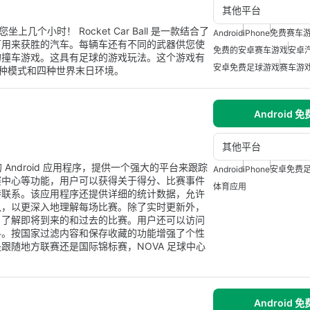
其他平台
您坐上几个小时！ Rocket Car Ball 是一款结合了
Android
iPhone
免费赛车
可用来获胜的汽车。每辆车还有不同的武器供您使
免费的安卓赛车游戏
安卓
的撞车游戏。这具有足球的游戏玩法。这个游戏有
安卓免费足球游戏
赛车游
三种模式和四种世界末日环境。
Android 
其他平台
Android 应用程序，提供一个强大的平台来跟踪
Android
iPhone
安卓免费
赛中心等功能，用户可以获得关于得分、比赛事件
体育应用
持联系。该应用程序还提供详细的统计数据，允许
队，以更深入地理解每场比赛。除了实时更新外，
户了解即将到来的和过去的比赛。用户还可以访问
料。按国家过滤内容和保存收藏的功能增强了个性
跟随地方联赛还是国际锦标赛，NOVA 足球中心
Android 