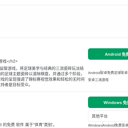
Android 
戏</h2>
休闲益智游戏，将足球美学与经典的三消瓷砖玩法结
Android
安卓免费足球
安卓
同的足球主题瓷砖以清除棋盘，并通过多个阶段，
游戏的呈现强调了锦标赛视觉效果和轻松的无时间
安卓三消游戏
支持者是目标受众。
Windows 
其他平台
roid 的免费 软件 属于“体育”类别'。
Windows
Android
免费安