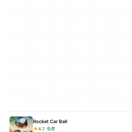
Rocket Car Ball
4.2
免费