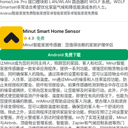
home/Link Pro 接口模块和 LAN/WLAN 路由器的 WOLF 系统。WOLF
Smartset非常适合希望优化家庭气候和降低能源成本的人士。
Android
智能家居免费
智能家居
安卓智能家居
安卓智能家居免费版
Minut Smart Home Sensor
4.9
免费
Minut智能家居传感器：您值得信赖的家居护理伴侣
Android 免费下载
让Minut成为您的共同主持人，照顾您的家园、客人和社区。Minut智能
家居传感器是一款安卓应用程序，提供一系列功能，增强您的租赁物业体
验，同时确保客人的隐私。通过简单的设置和安装，您可以监控物业中的
噪音、入住率、运动和温度。nn通过Minut的噪音和入住率监控功能，防
止未经授权的聚会、损坏和邻居投诉。如果传感器检测到物业中存在过多
的噪音或拥挤，它将向您发出警报，让您能够及时采取行动。此外，户外
模式使您能够监测户外噪音、温度和湿度，即使在有风的情况下，也能为
您提供准确的数据。nnMinut还帮助自动化客人沟通，使办理入住和退房
手续变得轻松。您可以跟踪温度和湿度，确保您的客人有一个舒适的住
宿。除此之外，该应用程序还提供家庭安全功能，例如在预订之间设置安
全警报，并在火警或客人到达时接收警报。nn为了实现无缝运营，Minut
与Airbnb、顶级物业管理系统、智能锁、Zapier和气候控制系统等热门