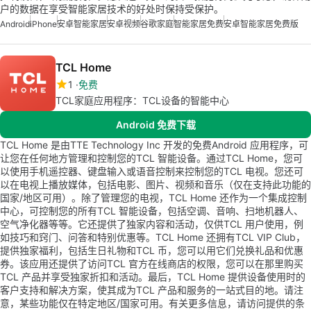
户的数据在享受智能家居技术的好处时保持受保护。
Android
iPhone
安卓智能家居
安卓视频
谷歌家庭
智能家居免费
安卓智能家居免费版
TCL Home
1
免费
TCL家庭应用程序：TCL设备的智能中心
Android 免费下载
TCL Home 是由TTE Technology Inc 开发的免费Android 应用程序，可
让您在任何地方管理和控制您的TCL 智能设备。通过TCL Home，您可
以使用手机遥控器、键盘输入或语音控制来控制您的TCL 电视。您还可
以在电视上播放媒体，包括电影、图片、视频和音乐（仅在支持此功能的
国家/地区可用）。除了管理您的电视，TCL Home 还作为一个集成控制
中心，可控制您的所有TCL 智能设备，包括空调、音响、扫地机器人、
空气净化器等等。它还提供了独家内容和活动，仅供TCL 用户使用，例
如技巧和窍门、问答和特别优惠等。TCL Home 还拥有TCL VIP Club，
提供独家福利，包括生日礼物和TCL 币，您可以用它们兑换礼品和优惠
券。该应用还提供了访问TCL 官方在线商店的权限，您可以在那里购买
TCL 产品并享受独家折扣和活动。最后，TCL Home 提供设备使用时的
客户支持和解决方案，使其成为TCL 产品和服务的一站式目的地。请注
意，某些功能仅在特定地区/国家可用。有关更多信息，请访问提供的条