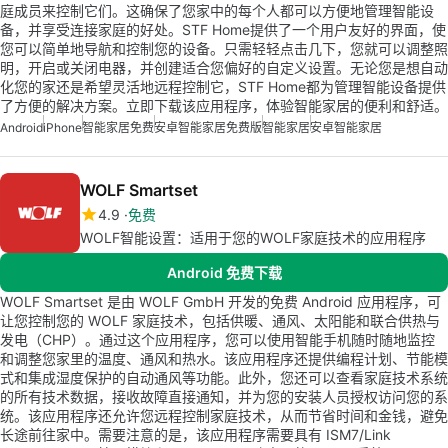
庭成员来控制它们。这确保了您家中的每个人都可以方便地管理智能设
备，并享受连接家庭的好处。STF Home提供了一个用户友好的界面，使
您可以简单地导航和控制您的设备。只需轻轻点击几下，您就可以调整照
明，开启或关闭电器，并创建适合您偏好的自定义设置。无论您是想自动
化您的家还是希望灵活地远程控制它，STF Home都为管理智能设备提供
了方便的解决方案。立即下载该应用程序，体验智能家居的便利和舒适。
Android
iPhone
智能家居免费
安卓智能家居免费版
智能家居
安卓智能家居
WOLF Smartset
4.9
免费
WOLF智能设置：适用于您的WOLF家庭技术的应用程序
Android 免费下载
WOLF Smartset 是由 WOLF GmbH 开发的免费 Android 应用程序，可
让您控制您的 WOLF 家庭技术，包括供暖、通风、太阳能和联合供热与
发电（CHP）。通过这个应用程序，您可以使用智能手机随时随地监控
和调整您家里的温度、通风和热水。该应用程序还提供编程计划、节能模
式和集成湿度保护的自动通风等功能。此外，您还可以查看家庭技术系统
的所有技术数据，接收故障直接通知，并为您的安装人员授权访问您的系
统。该应用程序还允许您远程控制家庭技术，从而节省时间和金钱，避免
长途前往家中。需要注意的是，该应用程序需要具有 ISM7/Link