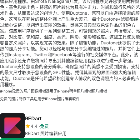
编辑应用程序。由Shota Nakagami开发，该应用程序允许您使用两种颜
色 - 基色和突出色 - 将您的照片转化为具有冲击力、时尚和流行风格的艺
术作品，从而表达您的创造力。使用Duotone，您可以自由选择所需的颜
色，这可以在照片的整体外观上产生重大差异。每个Duotone+滤镜都经
过精心调整，以创造出美丽的效果，灵感来自典型双色调作品的配色方
案。该应用程序提供了一系列调整工具，可微调您的照片，包括曝光、亮
度、对比度、饱和度、温度、高光、阴影、晕影和锐度。这些工具使您能
够自定义照片，以实现完美的效果。除了编辑功能，Duotone还提供了无
缝的照片分享功能。您可以轻松与朋友分享您编辑过的照片，并将它们上
传到Instagram、Twitter和Facebook等流行的社交媒体平台。此外，该
应用程序还允许您将照片导出到其他编辑应用程序以进行进一步增强。
Duotone支持您设备的全分辨率，确保您照片的美感不会受到损害。支持
的最大尺寸取决于您设备的GPU性能。凭借其直观的界面和强大的编辑
功能，Duotone是任何希望轻松创建令人惊叹的双色调照片的人必备的应
用程序。
iPhone
免费的照片图像编辑器用于iPhone
简单照片编辑
照片编辑
免费的照片制作工具适用于iPhone
照片编辑软件
REDart
4.4
免费
REDart 照片编辑应用