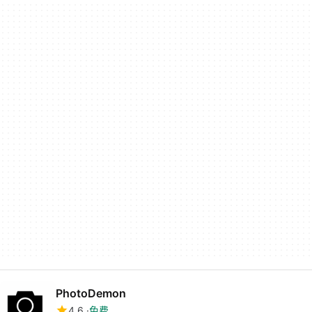
PhotoDemon
4.6
免费