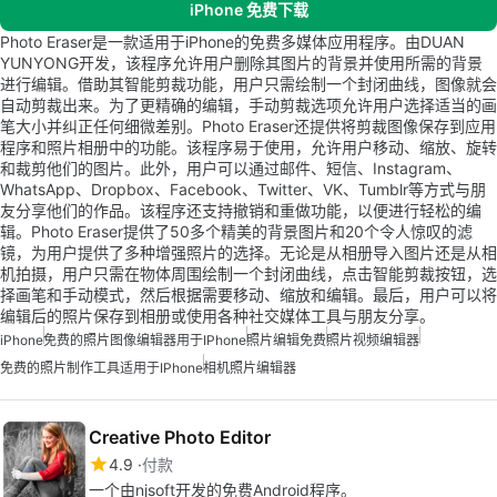
iPhone 免费下载
Photo Eraser是一款适用于iPhone的免费多媒体应用程序。由DUAN
YUNYONG开发，该程序允许用户删除其图片的背景并使用所需的背景
进行编辑。借助其智能剪裁功能，用户只需绘制一个封闭曲线，图像就会
自动剪裁出来。为了更精确的编辑，手动剪裁选项允许用户选择适当的画
笔大小并纠正任何细微差别。Photo Eraser还提供将剪裁图像保存到应用
程序和照片相册中的功能。该程序易于使用，允许用户移动、缩放、旋转
和裁剪他们的图片。此外，用户可以通过邮件、短信、Instagram、
WhatsApp、Dropbox、Facebook、Twitter、VK、Tumblr等方式与朋
友分享他们的作品。该程序还支持撤销和重做功能，以便进行轻松的编
辑。Photo Eraser提供了50多个精美的背景图片和20个令人惊叹的滤
镜，为用户提供了多种增强照片的选择。无论是从相册导入图片还是从相
机拍摄，用户只需在物体周围绘制一个封闭曲线，点击智能剪裁按钮，选
择画笔和手动模式，然后根据需要移动、缩放和编辑。最后，用户可以将
编辑后的照片保存到相册或使用各种社交媒体工具与朋友分享。
iPhone
免费的照片图像编辑器用于iPhone
照片编辑免费
照片视频编辑器
免费的照片制作工具适用于iPhone
相机照片编辑器
Creative Photo Editor
4.9
付款
一个由njsoft开发的免费Android程序。