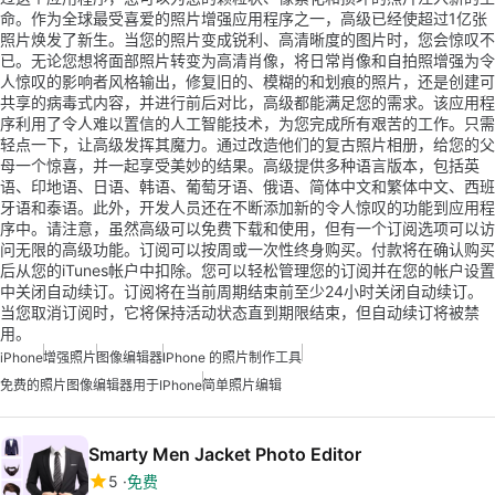
命。作为全球最受喜爱的照片增强应用程序之一，高级已经使超过1亿张
照片焕发了新生。当您的照片变成锐利、高清晰度的图片时，您会惊叹不
已。无论您想将面部照片转变为高清肖像，将日常肖像和自拍照增强为令
人惊叹的影响者风格输出，修复旧的、模糊的和划痕的照片，还是创建可
共享的病毒式内容，并进行前后对比，高级都能满足您的需求。该应用程
序利用了令人难以置信的人工智能技术，为您完成所有艰苦的工作。只需
轻点一下，让高级发挥其魔力。通过改造他们的复古照片相册，给您的父
母一个惊喜，并一起享受美妙的结果。高级提供多种语言版本，包括英
语、印地语、日语、韩语、葡萄牙语、俄语、简体中文和繁体中文、西班
牙语和泰语。此外，开发人员还在不断添加新的令人惊叹的功能到应用程
序中。请注意，虽然高级可以免费下载和使用，但有一个订阅选项可以访
问无限的高级功能。订阅可以按周或一次性终身购买。付款将在确认购买
后从您的iTunes帐户中扣除。您可以轻松管理您的订阅并在您的帐户设置
中关闭自动续订。订阅将在当前周期结束前至少24小时关闭自动续订。
当您取消订阅时，它将保持活动状态直到期限结束，但自动续订将被禁
用。
iPhone
增强照片
图像编辑器
IPhone 的照片制作工具
免费的照片图像编辑器用于iPhone
简单照片编辑
Smarty Men Jacket Photo Editor
5
免费