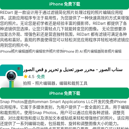
iPhone 免费下载
REDart 是一款设计用于通过滤镜简化照片处理过程的照片编辑应用程
序。这款应用程序专注于易用性，为您提供了一种快速高效的方式来增强
您的照片。无论您是初学者还是经验丰富的摄影师，REDart 都提供了各
种滤镜供您选择，让您只需轻点几下就能转变您的图像。 无论您想要添
加复古外观、增强色彩还是营造独特氛围，REDart 都有滤镜可满足各种
风格和喜好。直观的界面使得您可以轻松浏览应用程序并轻松地将滤镜应
用到您的照片中。
iPhone
照片编辑器
照片编辑软件
照片修饰
IPhone 的 AI 照片编辑器
简单照片编辑
سناب الصور - محرر صور تعديل و تحرير و قص الصور
4.5
免费
拍照 - 照片编辑器，编辑和裁剪工具
iPhone 免费下载
Snap Photos是由Romman Smart Applications LLC开发的免费iPhone
应用程序。它属于多媒体类别，为用户提供了一套全面的工具，用于编辑
和裁剪照片。使用Snap Photos，用户可以通过应用各种滤镜、调整亮
度、对比度和饱和度以及添加文本或贴纸来轻松增强他们的照片。该应用
还提供了一系列编辑功能，包括裁剪、旋转和调整图像大小的能力。
Snap Photos的一个突出特点是其直观的用户界面，使得用户可以轻松地