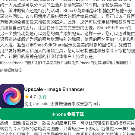
的一大亮点是可以分享您的生活并记录您美好的时刻。无论是美丽的日
落、美味的餐点还是特别的活动，Shea都能帮助您轻松捕捉并与他人分
享这些回忆。该应用程序还提供强大的照片编辑功能，让您可以访问数百
万精选的免费图像来增强您的照片。此外，您还可以使用翻转和裁剪等工
具编辑自己的图片，让您在分享之前完善您的图像。Shea:EditShare的
另一个独特功能是可以为您的图片添加配音。这样一来，您可以通过提供
语音描述或叙述为您的照片增添特别的触感，使您的回忆更加个人化和引
人入胜。准备好用Shea:EditShare展示您最美的时刻和回忆吧。凭借其
用户友好的界面和强大的编辑工具，您可以轻松创建和分享令人惊艳的照
片，让假日的精神在您的社交媒体账户上持续存在。
iPhone
IPhone 的照片制作工具
简单照片编辑免费
IPhone的免费编辑
照片编辑软件
简单照片编辑
Upscale - Image Enhancer
4.7
免费
使用Upscale-图像增强器来改善您的照片
iPhone 免费下载
高级 - 图像增强器是一款强大的应用程序，可以让您轻松将旧的模糊照片
转变为令人惊叹的清晰高清图像，只需轻点一下即可。就像魔术一样！通
过这个应用程序，您可以为您的颗粒状、像素化和损坏的照片注入新的生