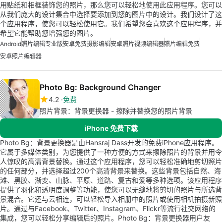
用贴纸和相框装饰您的照片，那么您可以轻松地使用此应用程序。您可以
从我们庞大的设计集合中选择要添加到您的图片中的设计。我们设计了这
个应用程序，使您可以轻松使用它。我们希望您会喜欢这个应用程序，并
希望它能帮助您增强您的图片。
Android
照片编辑专业版
安卓免费摄影编辑
安卓照片视频编辑器
照片编辑免费
安卓照片编辑器
Photo Bg: Background Changer
4.2
免费
照片背景：背景更换器 - 擦除并替换您的照片背景
iPhone 免费下载
Photo Bg：背景更换器是由Hansraj Dass开发的免费iPhone应用程序。
它属于多媒体类别，为您提供了一种方便的方式来擦除照片的背景并用令
人惊叹的高清背景替换。通过这个应用程序，您可以轻松准确地剪切照片
的任何部分，并选择超过200个高清背景来替换。这些背景包括自然、海
滩、黑胶、渐变、山脉、平原、道路、复古和爱等多种选项。该应用程序
提供了羽化和透明度调整等功能，使您可以无缝地将剪切的照片与所选背
景混合。它还与云相连，可以轻松导入相册中的照片或使用相机拍摄新照
片。通过与Facebook、Twitter、Instagram、Flickr等流行社交网络的
集成，您可以轻松分享编辑后的照片。Photo Bg：背景更换器用户友