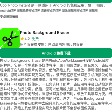
Cool Photo Instant 是一款适用于 Android 的免费应用，属于 '摄影'.
Android
照片编辑免费
安卓照片滤镜
安卓的照片图像编辑器
安卓照片编辑器
安卓摄影编辑
Photo Background Eraser
4.2
免费
照片背景橡皮擦：自动清除您照片的背景
Android 免费下载
Photo Background Eraser是由PhotoAppWorld.com开发的Android应
用程序。它是一个免费的多媒体程序，属于摄影类别。顾名思义，该应用
程序用于自动清除照片的背景。借助高级工具，如缩放、手动擦除和细节
恢复，您可以轻松实现完美的照片。该应用程序在处理您手机所接受的最
大照片分辨率时保持图像质量。该应用程序易于使用，您可以从手机相册
中选择一张照片开始使用。一旦您选择了照片，该应用程序会自动检测背
景并将其与前景分离。然后，您可以使用橡皮擦工具手动擦除应用程序可
能错过的图像的任何部分。当您处理复杂细节时，缩放工具非常方便。细
节恢复工具可恢复任意意外擦除的细节。总之，Photo Background
Eraser是任何想要从照片中去除背景的人必备的应用程序。该应用程序用
户友好，高级工具使得轻松实现完美照片而不会影响图像质量。