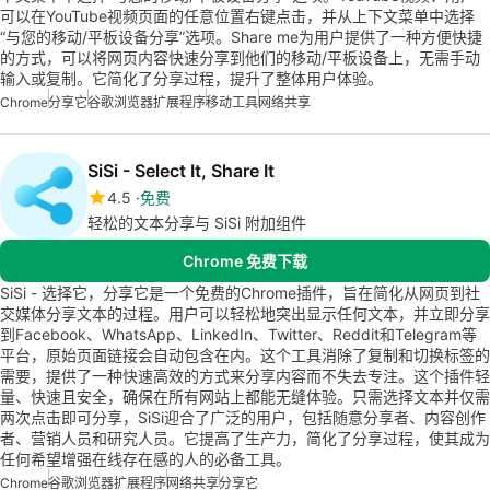
可以在YouTube视频页面的任意位置右键点击，并从上下文菜单中选择
“与您的移动/平板设备分享”选项。Share me为用户提供了一种方便快捷
的方式，可以将网页内容快速分享到他们的移动/平板设备上，无需手动
输入或复制。它简化了分享过程，提升了整体用户体验。
Chrome
分享它
谷歌浏览器扩展程序
移动工具
网络共享
SiSi - Select It, Share It
4.5
免费
轻松的文本分享与 SiSi 附加组件
Chrome 免费下载
SiSi - 选择它，分享它是一个免费的Chrome插件，旨在简化从网页到社
交媒体分享文本的过程。用户可以轻松地突出显示任何文本，并立即分享
到Facebook、WhatsApp、LinkedIn、Twitter、Reddit和Telegram等
平台，原始页面链接会自动包含在内。这个工具消除了复制和切换标签的
需要，提供了一种快速高效的方式来分享内容而不失去专注。这个插件轻
量、快速且安全，确保在所有网站上都能无缝体验。只需选择文本并仅需
两次点击即可分享，SiSi迎合了广泛的用户，包括随意分享者、内容创作
者、营销人员和研究人员。它提高了生产力，简化了分享过程，使其成为
任何希望增强在线存在感的人的必备工具。
Chrome
谷歌浏览器扩展程序
网络共享
分享它