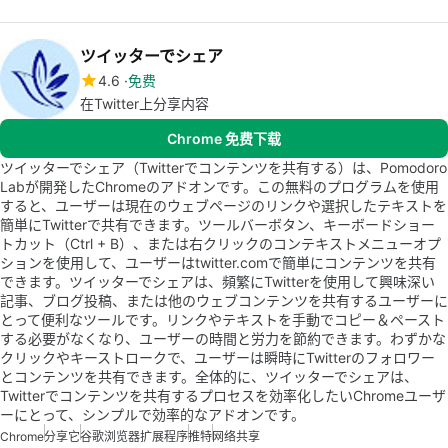
ツイッターでシェア
4.6
免费
在Twitter上分享内容
Chrome 免费下载
ツイッターでシェア（Twitterでコンテンツを共有する）は、Pomodoro
Labが開発したChromeのアドオンです。この無料のプログラムを使用
すると、ユーザーは現在のウェブページのリンクや選択したテキストを
簡単にTwitterで共有できます。ツールバーボタン、キーボードショー
トカット（Ctrl + B）、または右クリックのコンテキストメニューオプ
ションを使用して、ユーザーはtwitter.comで簡単にコンテンツを共有
できます。ツイッターでシェアは、頻繁にTwitterを使用して興味深い
記事、ブログ投稿、または他のウェブコンテンツを共有するユーザーに
とって便利なツールです。リンクやテキストを手動でコピー＆ペースト
する必要がなくなり、ユーザーの時間と労力を節約できます。わずかな
クリックやキーストロークで、ユーザーは瞬時にTwitterのフォロワー
とコンテンツを共有できます。全体的に、ツイッターでシェアは、
Twitterでコンテンツを共有するプロセスを効率化したいChromeユーザ
ーにとって、シンプルで効率的なアドオンです。
Chrome
分享它
谷歌浏览器扩展程序
推特
网络共享