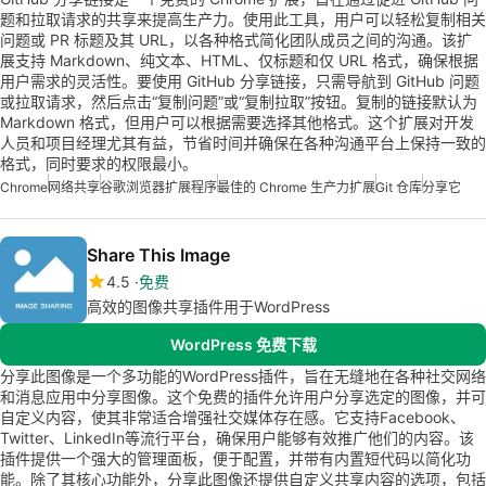
题和拉取请求的共享来提高生产力。使用此工具，用户可以轻松复制相关
问题或 PR 标题及其 URL，以各种格式简化团队成员之间的沟通。该扩
展支持 Markdown、纯文本、HTML、仅标题和仅 URL 格式，确保根据
用户需求的灵活性。要使用 GitHub 分享链接，只需导航到 GitHub 问题
或拉取请求，然后点击“复制问题”或“复制拉取”按钮。复制的链接默认为
Markdown 格式，但用户可以根据需要选择其他格式。这个扩展对开发
人员和项目经理尤其有益，节省时间并确保在各种沟通平台上保持一致的
格式，同时要求的权限最小。
Chrome
网络共享
谷歌浏览器扩展程序
最佳的 Chrome 生产力扩展
Git 仓库
分享它
Share This Image
4.5
免费
高效的图像共享插件用于WordPress
WordPress 免费下载
分享此图像是一个多功能的WordPress插件，旨在无缝地在各种社交网络
和消息应用中分享图像。这个免费的插件允许用户分享选定的图像，并可
自定义内容，使其非常适合增强社交媒体存在感。它支持Facebook、
Twitter、LinkedIn等流行平台，确保用户能够有效推广他们的内容。该
插件提供一个强大的管理面板，便于配置，并带有内置短代码以简化功
能。除了其核心功能外，分享此图像还提供自定义共享内容的选项，包括