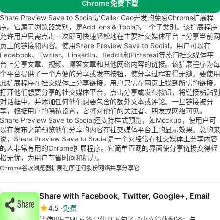
Chrome 免费下载
Share Preview Save to Social是Caller Cao开发的免费Chrome扩展程
序。它属于浏览器类别，是Add-ons & Tools的一个子类别。该扩展程序
允许用户只需点击一次即可快速轻松地在主要社交媒体平台上分享当前网
页上的链接和内容。使用Share Preview Save to Social，用户可以在
Facebook、Twitter、LinkedIn、Reddit和Pinterest等热门社交媒体平
台上分享文章、视频、博客文章和其他网络内容的链接。该扩展程序为每
个平台提供了一个方便的分享或发布按钮，使分享过程变得无缝。要使用
此扩展程序在社交媒体上分享链接，用户只需在网页上找到所需的链接，
打开他们想要分享的社交媒体平台，点击分享或发布按钮，将链接粘贴到
对话框中，并添加任何他们想要包含的额外文本或评论。一旦链接被分
享，根据用户的隐私设置，它将对他们的关注者、朋友或网络可见。
Share Preview Save to Social还支持样式预览，如Mockup，使用户可
以在发布之前预览他们分享的内容在社交媒体平台上的显示效果。总的来
说，Share Preview Save to Social是一个对经常在社交媒体上分享内容
的人非常有用的Chrome扩展程序。它简单直观的界面使分享链接变得轻
松无忧，为用户节省时间和精力。
Chrome
谷歌浏览器扩展程序
任何股份
网络共享
分享它
Share with Facebook, Twitter, Google+, Email
4.5
免费
请使用HTML标签提供以下句子的中文简体翻译：与