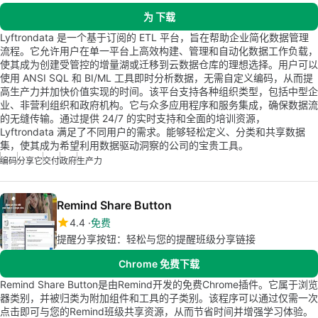
为 下载
Lyftrondata 是一个基于订阅的 ETL 平台，旨在帮助企业简化数据管理
流程。它允许用户在单一平台上高效构建、管理和自动化数据工作负载，
使其成为创建受管控的增量湖或迁移到云数据仓库的理想选择。用户可以
使用 ANSI SQL 和 BI/ML 工具即时分析数据，无需自定义编码，从而提
高生产力并加快价值实现的时间。该平台支持各种组织类型，包括中型企
业、非营利组织和政府机构。它与众多应用程序和服务集成，确保数据流
的无缝传输。通过提供 24/7 的实时支持和全面的培训资源，
Lyftrondata 满足了不同用户的需求。能够轻松定义、分类和共享数据
集，使其成为希望利用数据驱动洞察的公司的宝贵工具。
编码
分享它
交付
政府
生产力
Remind Share Button
4.4
免费
提醒分享按钮：轻松与您的提醒班级分享链接
Chrome 免费下载
Remind Share Button是由Remind开发的免费Chrome插件。它属于浏览
器类别，并被归类为附加组件和工具的子类别。该程序可以通过仅需一次
点击即可与您的Remind班级共享资源，从而节省时间并增强学习体验。