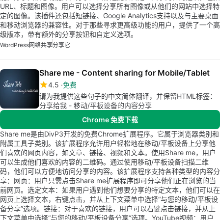
URL、标题和图像。用户可以选择分享所有图像或从他们的网站中选择特
定的图像。该插件还包括短链接、Google Analytics支持以及与主要桌面
和移动浏览器的兼容性。对于那些寻求更高级功能的用户，提供了一个高
级版本，带有额外的分享按钮和自定义选项。
WordPress
网络共享
分享它
Share me - Content sharing for Mobile/Tablet
4.5
免费
请为我提供这些句子的中文简体翻译，并保留HTML标签：
分享给我 - 移动/平板设备的内容分享
Chrome 免费下载
Share me是由DivP3开发的免费Chrome扩展程序。它属于浏览器类别和
附属工具子类别。该扩展程序允许用户轻松地在移动/平板设备上分享他
们喜欢的网页内容，如文章、链接、视频和文本。使用Share me，用户
可以生成他们喜欢的内容的二维码。通过使用移动/平板设备扫描二维
码，他们可以方便地访问分享的内容。该扩展程序支持各种类型的内容分
享：网页：用户只需点击Share me扩展程序即可分享他们正在浏览的当
前网页。选定文本：如果用户遇到他们想要分享的特定文本，他们可以在
网页上选择文本，右键点击，并从上下文菜单中选择“与您的移动/平板设
备分享”选项。链接：对于喜欢的链接，用户可以右键点击链接，并从上
下文菜单中选择“与您的移动/平板设备分享”选项。YouTube视频：用户