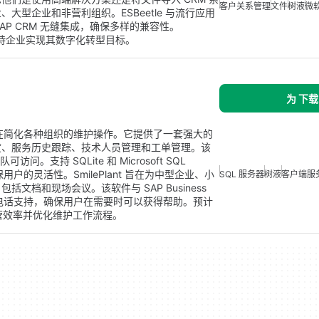
客户关系管理
文件
树液
微
型企业和非营利组织。ESBeetle 与流行应用
ce 和 SAP CRM 无缝集成，确保多样的兼容性。
在支持企业实现其数字化转型目标。
为 下载
软件，旨在简化各种组织的维护操作。它提供了一套强大的
度、服务历史跟踪、技术人员管理和工单管理。该
支持 SQLite 和 Microsoft SQL
确保用户的灵活性。SmilePlant 旨在为中型企业、小
SQL 服务器
树液
客户端服
档和现场会议。该软件与 SAP Business
和电话支持，确保用户在需要时可以获得帮助。预计
高运营效率并优化维护工作流程。