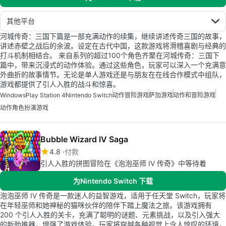
其他平台
河城传奇：三国下篇是一部充满动作的续集，继续讲述传奇三国的故事，
讲述赤壁之战后的余波。设定在古代中国，这款游戏将滑稽喜剧与经典的
打斗机制相结合。 来自系列的超过100个角色齐聚在河城传奇：三国下
篇中，带来沉浸式的动作体验。通过这些角色，玩家可以深入一个充满意
外曲折的故事情节。无论是单人游戏还是与朋友在在线合作模式中组队，
游戏都提供了引人入胜的战斗和惊喜。
Windows
Play Station 4
Nintendo Switch
动作冒险游戏
萨加游戏
动作和冒险游戏
动作角色扮演游戏
Bubble Wizard IV Saga
4.8
付款
引人入胜的拼图冒险在《泡泡巫师 IV 传奇》中等待着
为Nintendo Switch 下载
泡泡巫师 IV 传奇是一款迷人的益智游戏，适用于任天堂 Switch，玩家将
在年轻巫师和她神秘的猫咪伙伴的陪伴下踏上魔法之旅。该游戏拥有
200 个引人入胜的关卡，充满了聪明的谜题、元素挑战，以及引入强大
的新助推器，增强了游戏体验。玩家将穿越各种视觉上令人惊叹的环境，