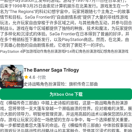
一款在PlayStation上发布的游戏。游戏于1997年7月11日在日本发行，
后来于1998年3月25日由索尼计算机娱乐在北美发行。游戏发生在一个
名为“The Regions”的科幻幻想宇宙中，玩家将跟随七个主角之一的故事
情节和目标。SaGa Frontier的“自由剧情系统”提供了大量的非线性游戏
玩法，允许玩家自由穿梭于许多区域之间，与其他角色互动，并参与回合
制战斗。游戏在每个区域都提供了独特的种族、技术和魔法，为玩家提供
了多样化和沉浸式的体验。SaGa Frontier在日本得到了普遍的好评，并
在多个畅销标签下重新发行，以及PlayStation商店。然而，在北美，由
于其雄心勃勃的自由剧情系统，它收到了褒贬不一的评价。
PlayStation 4
萨加游戏
动作角色扮演游戏
PS4
奇幻角色扮演游戏
幻想角色扮演游戏
The Banner Saga Trilogy
4.6
付款
史诗战略角色扮演冒险：旗帜传奇三部曲
为Xbox One 下载
在《横幅传奇三部曲》中踏上史诗般的旅程，这是一款战略角色扮演游
戏，您将带领一支大篷车穿越一个濒临崩溃的世界。应对艰难的决策，展
示大胆的领导力，明智地管理资源，并运用高超的战术以确保您团队的生
存。游戏让玩家沉浸在一场绝望的生存斗争中，每一个选择都至关重要，
每一步都塑造着您大篷车的命运。在《横幅传奇三部曲》中体验叙事驱动
的游戏玩法与挑战性的战略战斗的丰富融合。凭借其沉浸式的叙事、影响