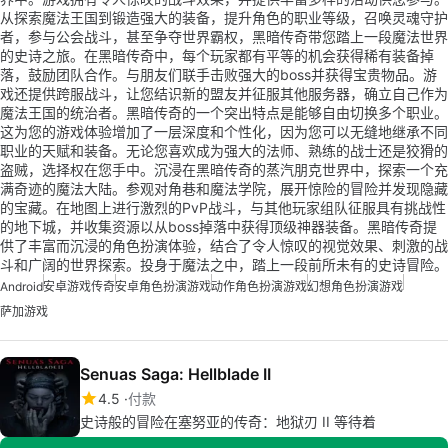
从探索魔法王国到锻造强大的装备，提升角色的职业等级，召唤灵魂守护
者，参与公会战斗，甚至争夺世界霸权，黑暗传奇带您踏上一段魔法世界
的史诗之旅。在黑暗传奇中，每个玩家都有平等的机会获得稀有装备掉
落，鼓励团队合作。与朋友们联手击败强大的boss并获得宝贵物品。游
戏还提供跨服战斗，让您结识新的盟友并征服其他服务器，确立自己作为
魔法王国的统治者。黑暗传奇的一个突出特点是能够自由切换多个职业。
这为您的游戏体验增加了一层深度和个性化，因为您可以无缝地继承不同
职业的天赋和装备。无论您喜欢成为强大的法师、熟练的战士还是狡猾的
盗贼，选择权在您手中。沉浸在黑暗传奇的蒸汽朋克世界中，探索一个充
满奇迹的魔法大陆。参观对角巷和魔法学院，展开惊险的冒险并发现隐藏
的宝藏。在地图上进行激烈的PvP战斗，与其他玩家组队征服具有挑战性
的地下城，并收集资源以从boss掉落中获得顶级神器装备。黑暗传奇提
供了丰富而沉浸的角色扮演体验，结合了令人惊叹的视觉效果、刺激的战
斗和广阔的世界探索。投身于魔法之中，踏上一段前所未有的史诗冒险。
Android
安卓游戏传奇
安卓角色扮演游戏
动作角色扮演游戏
幻想角色扮演游戏
萨加游戏
Senuas Saga: Hellblade II
4.5
付款
史诗般的冒险在塞努亚的传奇：地狱刃 II 等待着