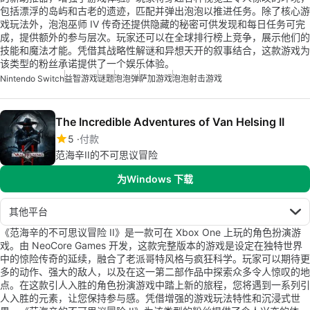
包括漂浮的岛屿和古老的遗迹，匹配并弹出泡泡以推进任务。除了核心游
戏玩法外，泡泡巫师 IV 传奇还提供隐藏的秘密可供发现和每日任务可完
成，提供额外的参与层次。玩家还可以在全球排行榜上竞争，展示他们的
技能和魔法才能。凭借其战略性解谜和异想天开的叙事结合，这款游戏为
该类型的粉丝承诺提供了一个娱乐体验。
Nintendo Switch
益智游戏
谜题
泡泡弹
萨加游戏
泡泡射击游戏
The Incredible Adventures of Van Helsing II
5
付款
范海辛II的不可思议冒险
为Windows 下载
其他平台
《范海辛的不可思议冒险 II》是一款可在 Xbox One 上玩的角色扮演游
戏。由 NeoCore Games 开发，这款完整版本的游戏是设定在独特世界
中的惊险传奇的延续，融合了老派哥特风格与疯狂科学。玩家可以期待更
多的动作、强大的敌人，以及在这一第二部作品中探索众多令人惊叹的地
点。在这款引人入胜的角色扮演游戏中踏上新的旅程，您将遇到一系列引
人入胜的元素，让您保持参与感。凭借增强的游戏玩法特性和沉浸式世