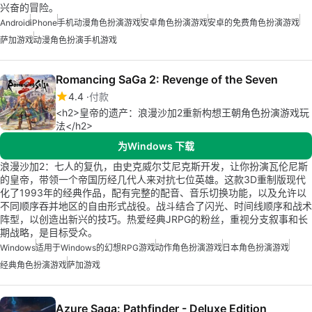
兴奋的冒险。
Android
iPhone
手机动漫角色扮演游戏
安卓角色扮演游戏
安卓的免费角色扮演游戏
萨加游戏
动漫角色扮演手机游戏
Romancing SaGa 2: Revenge of the Seven
4.4
付款
<h2>皇帝的遗产：浪漫沙加2重新构想王朝角色扮演游戏玩
法</h2>
为Windows 下载
浪漫沙加2：七人的复仇，由史克威尔艾尼克斯开发，让你扮演瓦伦尼斯
的皇帝，带领一个帝国历经几代人来对抗七位英雄。这款3D重制版现代
化了1993年的经典作品，配有完整的配音、音乐切换功能，以及允许以
不同顺序吞并地区的自由形式战役。战斗结合了闪光、时间线顺序和战术
阵型，以创造出新兴的技巧。热爱经典JRPG的粉丝，重视分支叙事和长
期战略，是目标受众。
Windows
适用于Windows的幻想RPG游戏
动作角色扮演游戏
日本角色扮演游戏
经典角色扮演游戏
萨加游戏
Azure Saga: Pathfinder - Deluxe Edition