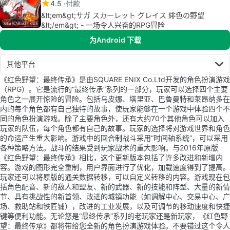
4.5
付款
&lt;em&gt;サガ スカーレット グレイス 緋色の野望
&lt;/em&gt; - 一场令人兴奋的RPG冒险
为Android 下载
其他平台
《红色野望：最终传承》是由SQUARE ENIX Co.Ltd开发的角色扮演游戏
（RPG）。它是流行的“最终传承”系列的一部分，玩家可以选择四个主要
角色之一展开惊险的冒险。包括乌皮娜、塔里亚、巴鲁曼特和莱昂纳多在
内的每个角色都有自己独特的故事，使玩家能够在一个游戏中体验四个不
同的角色扮演游戏。除了主要角色外，还有大约70个其他角色可以加入
玩家的队伍，每个角色都有自己的故事。玩家的选择将对游戏世界和角色
的命运产生重大影响。游戏中的回合制战斗采用“时间轴系统”，可以采用
各种策略方法。战斗的结果受到玩家战术的重大影响。与2016年原版
《红色野望：最终传承》相比，这个更新版本包括了许多改进和新增内
容。游戏的图形完全重制，用户界面进行了优化，加载速度得到了提高。
玩家还可以将原版的通关数据转移，可以自定义转移的内容。游戏现在包
括角色配音、新的敌人和盟友、新的武器、新的技能和阵型、大量的新情
节、具有挑战性的新首领、改进的城镇功能（如调解中心、交易中心、广
场、救助站和铁匠铺），改进的工业发展，以及可调节的移动速度和快捷
键等便利功能。无论您是“最终传承”系列的老玩家还是新玩家，《红色野
望：最终传承》都将带给您全新的角色扮演游戏体验。不要错过这个令人