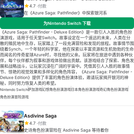
4.7
付款
在《Azure Saga: Pathfinder》中探索银河系
为Nintendo Switch 下载
《Azure Saga: Pathfinder - Deluxe Edition》是一款引人入胜的角色扮
演游戏，适用于任天堂Switch。故事设定在一个遥远的未来，人类在分
散的殖民地中生存，玩家踏上了一段充满冒险和发现的旅程。故事情节围
绕着Synch，一个年轻的科学家，他在探索以丰富资源和生机勃勃的生命
而闻名的传奇星球Azure时，寻找他的父亲。玩家将在旅途中遇到各种伙
伴，每个伙伴都为叙事和游戏体验做出贡献。该游戏结合了探索、角色发
展和战略战斗，让玩家沉浸在广阔的宇宙中。凭借其引人入胜的故事情
节、惊艳的视觉效果和多样化的角色阵容，《Azure Saga: Pathfinder -
Deluxe Edition》提供了丰富的角色扮演体验，邀请玩家揭开银河的神
秘，同时努力恢复人类的希望。
Nintendo Switch
萨加游戏
幻想角色扮演游戏
日本角色扮演游戏
奇幻角色扮演游戏
角色扮演冒险游戏
Asdivine Saga
4.7
付款
史诗角色扮演冒险在 Asdivine Saga 等待着你