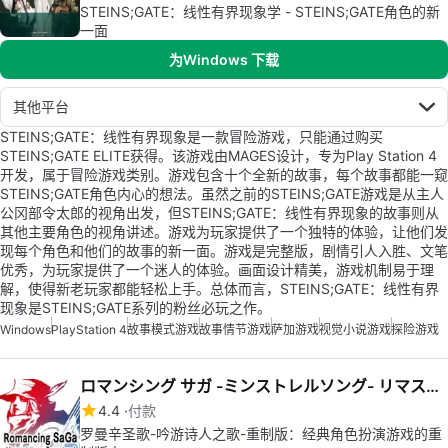
STEINS;GATE：线性有界现象学 - STEINS;GATE角色的新
一面
为Windows 下载
其他平台
STEINS;GATE：线性有界现象是一款冒险游戏，只能通过购买
STEINS;GATE ELITE获得。该游戏由MAGES设计，专为Play Station 4
开发，属于冒险游戏类别。游戏包含十个全新的故事，每个故事都能一窥
STEINS;GATE角色内心的想法。虽然之前的STEINS;GATE游戏是从主人
公冈部令太郎的视角出发，但STEINS;GATE：线性有界现象的故事则从
其他主要角色的视角讲述。游戏为玩家提供了一个独特的体验，让他们发
现每个角色和他们的故事的新一面。游戏是完整版，剧情引人入胜、文笔
优秀，为玩家提供了一个迷人的体验。画面设计精美，游戏机制易于理
解，使得新老玩家都能轻松上手。总体而言，STEINS;GATE：线性有界
现象是STEINS;GATE系列的粉丝必玩之作。
Windows
PlayStation 4
故事模式游戏
故事情节游戏
萨加游戏
视觉小说游戏
探险游戏
ロマンシング サガ -ミンストレルソング- リマスター
4.4
付款
罗曼辛圣歌-吟游诗人之歌-重制版：经典角色扮演游戏的重