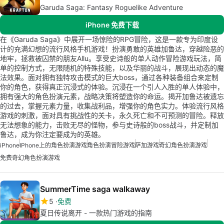
Garuda Saga: Fantasy Roguelike Adventure
iPhone 免费下载
在《Garuda Saga》中展开一场惊险的RPG冒险，这是一款专为印度设
计的充满幻想的流行风格手机游戏！扮演勇敢的英雄加鲁达，穿越险恶的
地牢，拯救被囚禁的朋友Allu。享受史诗般的单人动作冒险游戏玩法，简
单的控制方式，无限随机的特殊技能，以及华丽的战斗，展现出动态的魔
法效果。面对拥有独特攻击模式的巨大boss，通过各种装备组合来定制
你的角色，获得真正沉浸式的体验。沉浸在一个引人入胜的单人体验中，
拥有强大的角色扮演元素，战略决策将塑造你的命运。揭开加鲁达被遗忘
的过去，掌握元素力量，收集战利品，增强你的角色实力。体验流行风格
游戏的刺激，面对具有挑战性的关卡，永久死亡和不可预测的冒险。释放
无法想象的能力，击败无尽的怪物，参与史诗般的boss战斗，并定制加
鲁达，成为你注定要成为的英雄。
iPhone
IPhone上的角色扮演游戏
角色扮演冒险游戏
萨加游戏
奇幻角色扮演游戏
免费奇幻角色扮演游戏
SummerTime saga walkaway
5
免费
夏日传说离开 - 一款热门游戏的指南