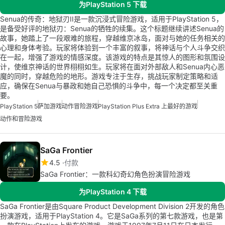
为PlayStation 5 下载
Senua的传奇：地狱刃II是一款沉浸式冒险游戏，适用于PlayStation 5，
是备受好评的地狱刃：Senua的牺牲的续集。这个标题继续讲述Senua的
故事，她踏上了一段艰难的旅程，穿越维京冰岛，面对与她的任务相关的
心理和身体考验。玩家将体验到一个丰富的叙事，将神话与个人斗争交织
在一起，增强了游戏的情感深度。该游戏的特点是其惊人的图形和氛围设
计，使维京神话的世界栩栩如生。玩家将在面对外部敌人和Senua内心恶
魔的同时，穿越危险的地形。游戏专注于生存，挑战玩家制定策略和适
应，确保在Senua与暴政和她自己恐惧的斗争中，每一个决定都至关重
要。
PlayStation 5
萨加游戏
动作冒险游戏
PlayStation Plus Extra 上最好的游戏
动作和冒险游戏
SaGa Frontier
4.5
付款
SaGa Frontier：一款科幻奇幻角色扮演冒险游戏
为PlayStation 4 下载
SaGa Frontier是由Square Product Development Division 2开发的角色
扮演游戏，适用于PlayStation 4。它是SaGa系列的第七款游戏，也是第