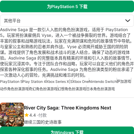
为PlayStation 5 下载
其他平台
Asdivine Saga 是一款引人入胜的角色扮演游戏，适用于 PlayStation
5。玩家将扮演雇佣兵 Vyse，进入一个被战争撕裂的世界。游戏结合了
丰富的叙事和战略游戏玩法，玩家在充满阴谋和危险的故事情节中导航。
与皇家公主和熟练的忍者并肩作战，Vyse 必须揭开威胁王国的阴险阴
谋。游戏提供了角色发展和战术战斗的迷人结合，确保了动态的游戏体
验。Asdivine Saga 的完整版本具有精美的环境和引人入胜的故事情节，
使玩家沉浸其中。专注于团队合作和战略，玩家可以自定义他们的角色并
探索各种深化叙事的任务。Asdivine Saga 为角色扮演类型的粉丝承诺了
一次激动人心的冒险，充满挑战和难忘的时刻。
PlayStation 5
Play Station 4
Xbox Series X|S
Xbox One
Nintendo Switch
萨加游戏
动作角色扮演游戏
奇幻角色扮演游戏
幻想角色扮演游戏
日本角色扮演游戏
River City Saga: Three Kingdoms Next
4.4
付款
继续三国的史诗故事
为Windows 下载