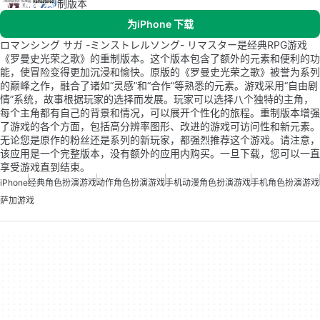
制版本
为iPhone 下载
ロマンシング サガ -ミンストレルソング- リマスター是经典RPG游戏
《罗曼史光荣之歌》的重制版本。这个版本包含了额外的元素和便利的功
能，使冒险变得更加沉浸和愉快。原版的《罗曼史光荣之歌》被誉为系列
的巅峰之作，融合了诸如“灵感”和“合作”等熟悉的元素。游戏采用“自由剧
情”系统，故事根据玩家的选择而发展。玩家可以选择八个独特的主角，
每个主角都有自己的背景和情况，可以展开个性化的旅程。重制版本增强
了游戏的各个方面，包括高分辨率图形、改进的游戏可访问性和新元素。
无论您是原作的粉丝还是系列的新玩家，都强烈推荐这个游戏。请注意，
该应用是一个完整版本，没有额外的应用内购买。一旦下载，您可以一直
享受游戏直到结束。
iPhone
经典角色扮演游戏
动作角色扮演游戏
手机动漫角色扮演游戏
手机角色扮演游戏
萨加游戏