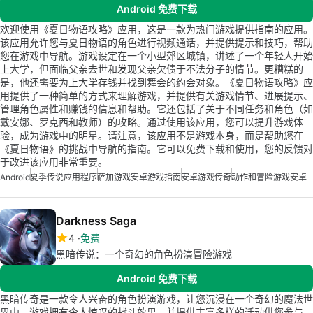
Android 免费下载
欢迎使用《夏日物语攻略》应用，这是一款为热门游戏提供指南的应用。
该应用允许您与夏日物语的角色进行视频通话，并提供提示和技巧，帮助
您在游戏中导航。游戏设定在一个小型郊区城镇，讲述了一个年轻人开始
上大学，但面临父亲去世和发现父亲欠债于不法分子的情节。更糟糕的
是，他还需要为上大学存钱并找到舞会的约会对象。《夏日物语攻略》应
用提供了一种简单的方式来理解游戏，并提供有关游戏情节、进展提示、
管理角色属性和赚钱的信息和帮助。它还包括了关于不同任务和角色（如
戴安娜、罗克西和教师）的攻略。通过使用该应用，您可以提升游戏体
验，成为游戏中的明星。请注意，该应用不是游戏本身，而是帮助您在
《夏日物语》的挑战中导航的指南。它可以免费下载和使用，您的反馈对
于改进该应用非常重要。
Android
夏季传说应用程序
萨加游戏
安卓游戏指南
安卓游戏传奇
动作和冒险游戏安卓
Darkness Saga
4
免费
黑暗传说：一个奇幻的角色扮演冒险游戏
Android 免费下载
黑暗传奇是一款令人兴奋的角色扮演游戏，让您沉浸在一个奇幻的魔法世
界中。游戏拥有令人惊叹的战斗效果，并提供丰富多样的活动供您参与。