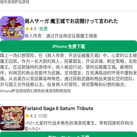
城市游戏
萨加游戏
商人サーガ 魔王城でお店開けって言われた
4.5
免费
商人传奇：通过开设商店征服魔王城堡
iPhone 免费下载
踏上一场幻想冒险，在《商人传奇：开店征服魔王城》中，心爱的公主被
魔王囚禁。作为一名大胆的商人，招募盟友，开设店铺，制定策略，击败
魔王。在这款独特的游戏中，商人被迫行动，冒险征服魔王城。雇佣同
伴，利用您的商业技能作为武器，支持盟友，在充满挑战的环境中蓬勃发
展。从派遣办公室招募各种角色，通过获取武器和物品来强化您的团队，
并与国王合作拯救公主。投身商人的冒险，体验策略和幻想的融合。
iPhone
萨加游戏
奇幻角色扮演游戏
购物游戏
Farland Saga II Saturn Tribute
4.2
付款
<h2>土星时代战术角色扮演游戏重生，带有回放和存档功
能</h2>