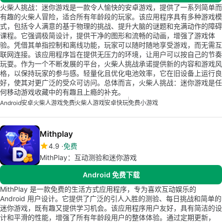
火柴人挑战：迷你游戏是一款令人愉快的安卓游戏，提供了一系列简单而
有趣的火柴人冒险，适合所有年龄段的玩家。该应用程序具有多种游戏模
式，包括令人满意的基于物理的挑战、提升大脑的谜题和充满动作的障碍
课程。它强调极简设计，提供干净的图形和流畅的动画，增强了游戏体
验。凭借其单指控制和离线功能，玩家可以随时随地享受游戏，而无需互
联网连接。该应用程序旨在提供无压力的环境，让用户可以按自己的节奏
玩耍。作为一个不断发展的平台，火柴人挑战承诺提供新的内容和游戏风
格，以保持玩家的参与感。轻量化且优化电池效率，它在旧设备上运行良
好，使其对更广泛的受众可访问。总体而言，火柴人挑战：迷你游戏是任
何移动游戏收藏中的有趣且上瘾的补充。
Android
安卓火柴人游戏免费
火柴人游戏
安卓快玩
免费小游戏
Mithplay
4.9
免费
MithPlay：互动测验和迷你游戏
Android 免费下载
MithPlay 是一款免费的生活方式应用程序，专为喜欢互动娱乐的
Android 用户设计。它提供了广泛的引人入胜的测验、每日挑战和简单的
迷你游戏，既有趣又提供学习机会。该应用程序用户友好，具有简洁的设
计和平滑的性能，增强了所有年龄段用户的整体体验。通过定期更新，