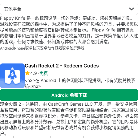
其他平台
Flappy Knife 是一款标题说明一切的游戏：要成功，您必须翻转刀具。
游戏设置在茂密的森林中，为您提供了多种不同风格的刀具，并要求您以
尽可能高的技巧和精度将它们翻转成木制目标。 Flippy Knife 拥有逼真
的物理引擎和直接基于世界各地著名模型的刀具，是一款简单但引人入胜
的游戏，任何寻求快速、休闲游戏体验的人都会感到满意。
Android
iPhone
安卓快玩
安卓动作游戏
安卓触屏游戏
Cash Rocket 2 - Redeem Codes
4.9
免费
<h2>在 Android 上的休闲形状匹配拼图，带有奖励兑换系
统</h2>
Android 免费下载
现金火箭 2 - 兑换码，由 CashCraft Games LLC 开发，是一款安卓休闲
益智应用，将短暂的形状放置回合与促销奖励路径相结合。玩家通过解决
拖放空间谜题来积累虚拟积分，参与关卡、每日挑战和额外任务。界面突
出显示屏幕上的积分计数器、兑换门户和定期的额外机会。它的目标是休
闲移动游戏玩家和希望轻松玩益智游戏并有机会获得小额促销奖励的用
户。