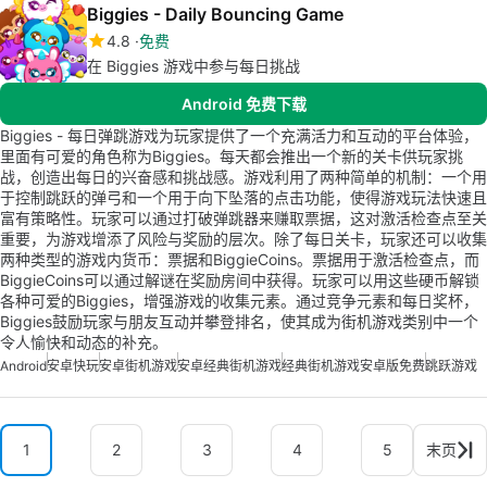
Biggies - Daily Bouncing Game
4.8
免费
在 Biggies 游戏中参与每日挑战
Android 免费下载
Biggies - 每日弹跳游戏为玩家提供了一个充满活力和互动的平台体验，
里面有可爱的角色称为Biggies。每天都会推出一个新的关卡供玩家挑
战，创造出每日的兴奋感和挑战感。游戏利用了两种简单的机制：一个用
于控制跳跃的弹弓和一个用于向下坠落的点击功能，使得游戏玩法快速且
富有策略性。玩家可以通过打破弹跳器来赚取票据，这对激活检查点至关
重要，为游戏增添了风险与奖励的层次。除了每日关卡，玩家还可以收集
两种类型的游戏内货币：票据和BiggieCoins。票据用于激活检查点，而
BiggieCoins可以通过解谜在奖励房间中获得。玩家可以用这些硬币解锁
各种可爱的Biggies，增强游戏的收集元素。通过竞争元素和每日奖杯，
Biggies鼓励玩家与朋友互动并攀登排名，使其成为街机游戏类别中一个
令人愉快和动态的补充。
Android
安卓快玩
安卓街机游戏
安卓经典街机游戏
经典街机游戏安卓版免费
跳跃游戏
1
2
3
4
5
末页