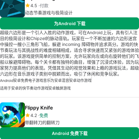
4.5
付款
动态节奏游戏与极简设计
为Android 下载
超级六边形是一个引人入胜的动作游戏，可在Android上玩，具有引人注
目的极简设计和Chipzel的脉动音轨。玩家在一个不断加速的六边形迷宫
中操控一艘小三角形飞船，躲避 incoming 障碍物并追求高分。游戏的快
节奏玩法与其挑战性的难度相辅相成，适合寻求快速而又紧张的游戏体验
的玩家。该游戏提供简单的控制方案，允许玩家向左或向右旋转他们的飞
船以躲避障碍物。每个关卡都有独特的曲目，增强了沉浸式体验，因为玩
家努力提高他们的表现。凭借其生动的视觉效果和上瘾的游戏玩法，超级
六边形在音乐游戏子类别中脱颖而出，吸引了休闲和竞争玩家。
Android
安卓免费电子游戏音乐
为安卓混音
安卓动作游戏
适用于安卓的快节奏动作游戏
安卓触屏游戏
Flippy Knife
4.2
免费
带翻转刀的翻转刀
Android 免费下载