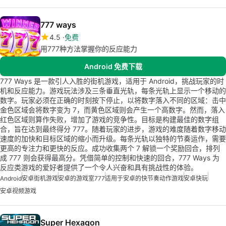
777 ways
4.5
免费
用777种方法掌握你的反应能力
Android 免费下载
777 Ways 是一款引人入胜的街机游戏，适用于 Android，挑战玩家的时
机和反应能力。游戏玩法涉及三条垂直光轨，每条光轨上显示一个移动的
数字。玩家必须在正确的时刻按下停止，以将数字落入不同的区域：击中
金色区域会将数字变为 7，而黄色区域则会产生一个高数字。然而，落入
红色区域则算作失败，增加了游戏的竞争性。目标是构建最佳的数字组
合，旨在达到最终得分 777。随着玩家的进步，游戏的难度随着数字移动
速度的加快和目标区域的缩小而升级。每条光轨以独特的节奏运作，需要
更高的专注力和更快的反应。成功收集两个 7 解锁一个奖励回合，排列
成 777 则会获得最高分。凭借简单的控制和快速的回合，777 Ways 为
反应类游戏的爱好者提供了一个令人兴奋和具有挑战性的体验。
Android
安卓街机游戏
安卓的游戏室777
适用于安卓的快节奏动作游戏
安卓快玩
安卓视频游戏
Super Hexagon