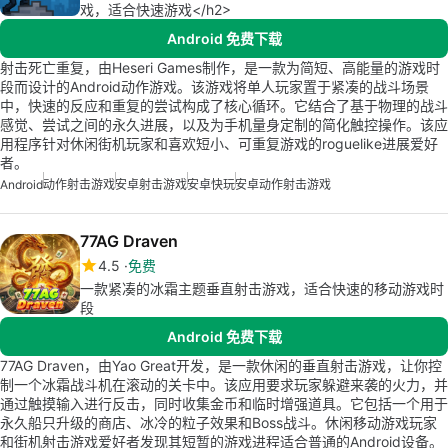
戏，适合快速游戏</h2>
Android 免费下载
射击死亡重复，由Heseri Games制作，是一款为简短、高能量的游戏时
段而设计的Android动作游戏。该游戏将单人玩家置于紧凑的战斗场景
中，快速的反应和重复的尝试构成了核心循环。它结合了基于物理的战斗
感觉、尝试之间的永久进展，以及为手机量身定制的简化触控操作。该应
用程序针对休闲街机玩家和喜欢短小、可重复游戏的roguelike进展爱好
者。
Android
动作射击游戏
安卓射击游戏
安卓快玩
安卓动作射击游戏
77AG Draven
4.5
免费
一款紧凑的冰霜主题垂直射击游戏，适合快速的移动游戏时
段
Android 免费下载
77AG Draven，由Yao Great开发，是一款休闲的垂直射击游戏，让你控
制一个冰霜战斗机在滚动的关卡中。该应用要求玩家躲避来袭的火力，并
通过触摸输入进行反击，同时收集金币和临时增强道具。它包括一个用于
永久船只升级的商店、冰冷的粒子效果和Boss战斗。休闲移动游戏玩家
和街机射击游戏爱好者发现其短暂的游戏进程适合普通的Android设备。