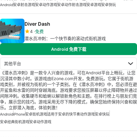
Android
安卓射击游戏
安卓动作游戏
安卓动作射击游戏
安卓游戏
安卓快玩
Diver Dash
4
免费
潜水员冲刺：一个快节奏的滚动式街机游戏
Android 免费下载
其他平台
《潜水员冲刺》是一款令人兴奋的游戏，可在Android平台上畅玩，让您
沉浸其中数小时。该游戏由Ezone.com开发，免费游玩。它属于街机游
戏类别，并被视为街机的一个子类别。在《潜水员冲刺》中，您必须在避
开鲨鱼和水雷的同时穿越海底。游戏要求您按压屏幕以停止障碍物并通过
间隙冲刺。收集硬币和蛤蜊以解锁新角色和主题。在排行榜上与朋友们竞
争，展示您的技巧。游戏采用无尽下降的模式，确保您始终保持兴奋和娱
乐。立即潜入海底，体验刺激！
Android
iPhone
安卓街机游戏
适用于安卓的快节奏动作游戏
安卓快玩
安卓经典街机游戏
安卓动作游戏