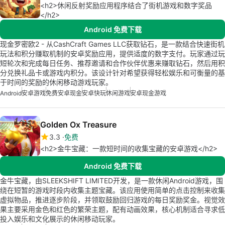
<h2>休闲反射奖励应用程序结合了街机游戏和数字奖品
</h2>
Android 免费下载
现金罗密欧2 - 从CashCraft Games LLC获取钻石，是一款结合快速街机
玩法和积分赚取机制的安卓奖励应用，提供适度的数字支付。玩家通过玩
短轮次和完成每日任务、推荐邀请和合作伙伴优惠来赚取钻石，然后用积
分兑换礼品卡或游戏内积分。该设计针对希望获得轻松娱乐和可衡量的基
于时间的奖励的休闲移动游戏玩家。
Android
安卓游戏
免费安卓现金
安卓快玩
休闲游戏
安卓现金游戏
Golden Ox Treasure
3.3
免费
<h2>金牛宝藏：一款短时间的收集宝藏的安卓游戏</h2>
Android 免费下载
金牛宝藏，由SLEEKSHIFT LIMITED开发，是一款休闲Android游戏，围
绕在短暂的游戏时段内收集主题宝藏。该应用使用简单的点击控制来收集
虚拟物品，推进逐步阶段，并领取鼓励回归游戏的每日奖励奖金。视觉效
果主要采用金色和红色的繁荣主题，配有动画效果，核心机制适合寻求低
投入娱乐和文化展示的休闲移动玩家。