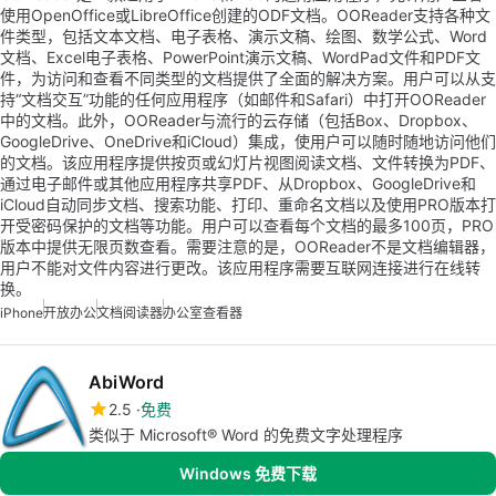
使用OpenOffice或LibreOffice创建的ODF文档。OOReader支持各种文
件类型，包括文本文档、电子表格、演示文稿、绘图、数学公式、Word
文档、Excel电子表格、PowerPoint演示文稿、WordPad文件和PDF文
件，为访问和查看不同类型的文档提供了全面的解决方案。用户可以从支
持“文档交互”功能的任何应用程序（如邮件和Safari）中打开OOReader
中的文档。此外，OOReader与流行的云存储（包括Box、Dropbox、
GoogleDrive、OneDrive和iCloud）集成，使用户可以随时随地访问他们
的文档。该应用程序提供按页或幻灯片视图阅读文档、文件转换为PDF、
通过电子邮件或其他应用程序共享PDF、从Dropbox、GoogleDrive和
iCloud自动同步文档、搜索功能、打印、重命名文档以及使用PRO版本打
开受密码保护的文档等功能。用户可以查看每个文档的最多100页，PRO
版本中提供无限页数查看。需要注意的是，OOReader不是文档编辑器，
用户不能对文件内容进行更改。该应用程序需要互联网连接进行在线转
换。
iPhone
开放办公
文档阅读器
办公室查看器
AbiWord
2.5
免费
类似于 Microsoft® Word 的免费文字处理程序
Windows 免费下载