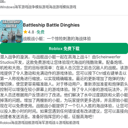
国。
Windows
海军游戏
战争模拟游戏
海战游戏
模拟游戏
Battleship Battle Dinghies
4.8
免费
战舰战小艇：一个惊险刺激的海战体验
Roblox 免费下载
潜入战争的漩涡，与战舰战小艇一起在高海上战斗！由Scheinwerfer
Studios开发，这款免费游戏让您体验现代海战的残酷效果。配备炮塔、
机枪和大炮，您的目标很简单：在敌人击沉您之前击沉敌人的战舰。该游
戏提供了令人激动和充满动作的游戏体验。您可以按下Ctrl或右键单击以
第一人称视角进行缩放，以实现精确瞄准。最近的更新增加了炮弹的快/
慢切换，使您更容易瞄准敌人。对于移动用户，重新添加准星和炮弹箭头
控制可以增强在较小屏幕上的游戏体验。除了令人兴奋的游戏玩法外，开
发人员还根据用户反馈进行了改进。他们解决了水中过度跳跃和火箭小艇
掉落的问题。增加了两艘新的小艇，为玩家提供更多选择，并且原始小艇
现在可以免费使用。战舰战小艇提供了一个引人入胜的海战体验，让您可
以投入数小时的时间。如果您遇到任何错误或有改进建议，您可以直接向
创建者发送消息。准备好指挥您的小艇，征服高海吧！
Roblox
海战游戏
战舰游戏
海军游戏
战斗游戏
船舶游戏