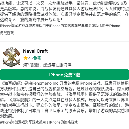
战功能，让您可以一次又一次地挑战对手。请注意，此功能需要iOS 6及
更高版本。总的来说，海战多发射通过其多人游戏玩法和引人入胜的特点
提供了经典的策略棋盘游戏体验。准备好制定策略并击沉对手的船只，在
这款令人上瘾的游戏中展开战斗吧！
iPhone
海军游戏
战舰游戏
适用于iPhone的策略游戏
经典棋盘游戏适用于iPhone
海战游戏
Naval Craft
4
免费
海军舰艇：建造与征服海洋
iPhone 免费下载
《海军舰艇》是由Fenomeno Inc.开发的免费iPhone游戏，玩家可以使用
方块部件系统打造自己的战舰和航空母舰。通过壮观的舰队战斗、惊人的
空中战斗和带有探照灯的惊险夜战，《海军舰艇》提供了沉浸式的海战体
验。《海军舰艇》的一大亮点是其在线多人模式，玩家可以与来自世界各
地的对手进行战斗。建立你的海军，制定攻击策略，征服世界的海洋。游
戏还特别录制了日本海上自卫队乐团的原声音乐，增加了游戏的真实感和
刺激感。
iPhone
海战游戏
海军游戏
适用于iPhone的策略游戏