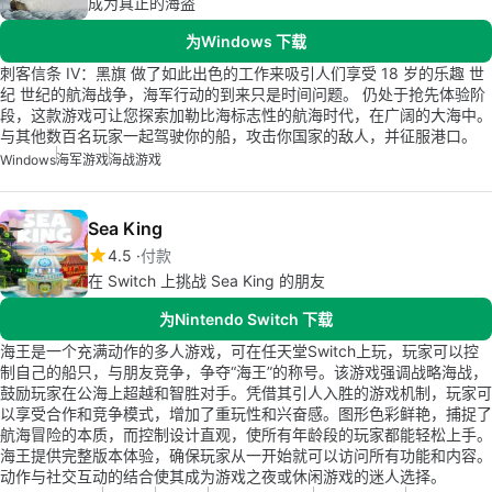
成为真正的海盗
为Windows 下载
刺客信条 IV：黑旗 做了如此出色的工作来吸引人们享受 18 岁的乐趣 世
纪 世纪的航海战争，海军行动的到来只是时间问题。 仍处于抢先体验阶
段，这款游戏可让您探索加勒比海标志性的航海时代，在广阔的大海中。
与其他数百名玩家一起驾驶你的船，攻击你国家的敌人，并征服港口。
Windows
海军游戏
海战游戏
Sea King
4.5
付款
在 Switch 上挑战 Sea King 的朋友
为Nintendo Switch 下载
海王是一个充满动作的多人游戏，可在任天堂Switch上玩，玩家可以控
制自己的船只，与朋友竞争，争夺“海王”的称号。该游戏强调战略海战，
鼓励玩家在公海上超越和智胜对手。凭借其引人入胜的游戏机制，玩家可
以享受合作和竞争模式，增加了重玩性和兴奋感。图形色彩鲜艳，捕捉了
航海冒险的本质，而控制设计直观，使所有年龄段的玩家都能轻松上手。
海王提供完整版本体验，确保玩家从一开始就可以访问所有功能和内容。
动作与社交互动的结合使其成为游戏之夜或休闲游戏的迷人选择。