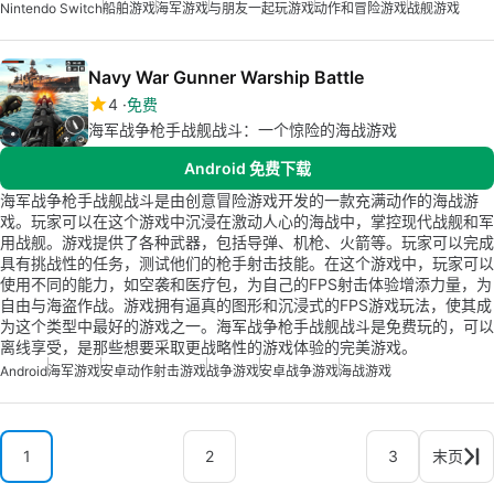
Nintendo Switch
船舶游戏
海军游戏
与朋友一起玩游戏
动作和冒险游戏
战舰游戏
Navy War Gunner Warship Battle
4
免费
海军战争枪手战舰战斗：一个惊险的海战游戏
Android 免费下载
海军战争枪手战舰战斗是由创意冒险游戏开发的一款充满动作的海战游
戏。玩家可以在这个游戏中沉浸在激动人心的海战中，掌控现代战舰和军
用战舰。游戏提供了各种武器，包括导弹、机枪、火箭等。玩家可以完成
具有挑战性的任务，测试他们的枪手射击技能。在这个游戏中，玩家可以
使用不同的能力，如空袭和医疗包，为自己的FPS射击体验增添力量，为
自由与海盗作战。游戏拥有逼真的图形和沉浸式的FPS游戏玩法，使其成
为这个类型中最好的游戏之一。海军战争枪手战舰战斗是免费玩的，可以
离线享受，是那些想要采取更战略性的游戏体验的完美游戏。
Android
海军游戏
安卓动作射击游戏
战争游戏
安卓战争游戏
海战游戏
1
2
3
末页