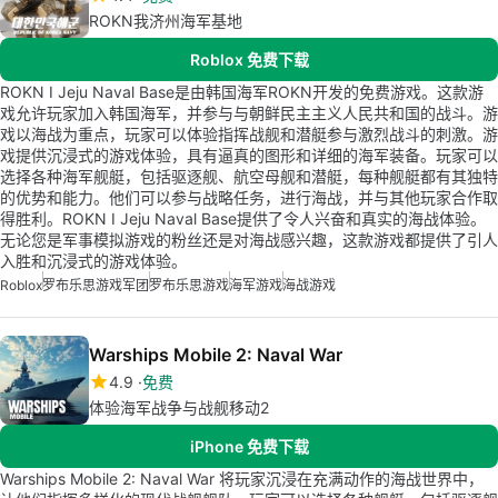
ROKN我济州海军基地
Roblox 免费下载
ROKN I Jeju Naval Base是由韩国海军ROKN开发的免费游戏。这款游
戏允许玩家加入韩国海军，并参与与朝鲜民主主义人民共和国的战斗。游
戏以海战为重点，玩家可以体验指挥战舰和潜艇参与激烈战斗的刺激。游
戏提供沉浸式的游戏体验，具有逼真的图形和详细的海军装备。玩家可以
选择各种海军舰艇，包括驱逐舰、航空母舰和潜艇，每种舰艇都有其独特
的优势和能力。他们可以参与战略任务，进行海战，并与其他玩家合作取
得胜利。ROKN I Jeju Naval Base提供了令人兴奋和真实的海战体验。
无论您是军事模拟游戏的粉丝还是对海战感兴趣，这款游戏都提供了引人
入胜和沉浸式的游戏体验。
Roblox
罗布乐思游戏军团
罗布乐思游戏
海军游戏
海战游戏
Warships Mobile 2: Naval War
4.9
免费
体验海军战争与战舰移动2
iPhone 免费下载
Warships Mobile 2: Naval War 将玩家沉浸在充满动作的海战世界中，