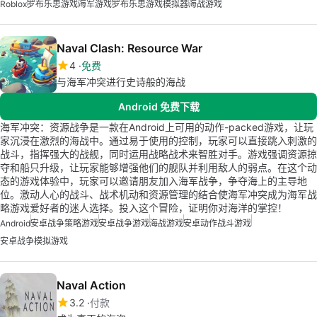
Roblox
罗布乐思游戏
海军游戏
罗布乐思游戏模拟器
海战游戏
Naval Clash: Resource War
4
免费
与海军冲突进行史诗般的海战
Android 免费下载
海军冲突：资源战争是一款在Android上可用的动作-packed游戏，让玩
家沉浸在激烈的海战中。通过易于使用的控制，玩家可以直接跳入刺激的
战斗，指挥强大的战舰，同时运用战略战术来智胜对手。游戏强调资源掠
夺和船只升级，让玩家能够增强他们的舰队并利用敌人的弱点。在这个动
态的游戏体验中，玩家可以邀请朋友加入海军战争，争夺海上的主导地
位。激动人心的战斗、战术机动和资源管理的结合使海军冲突成为海军战
略游戏爱好者的迷人选择。投入这个冒险，证明你对海洋的掌控！
Android
安卓战争策略游戏
安卓战争游戏
海战游戏
安卓动作战斗游戏
安卓战争模拟游戏
Naval Action
3.2
付款