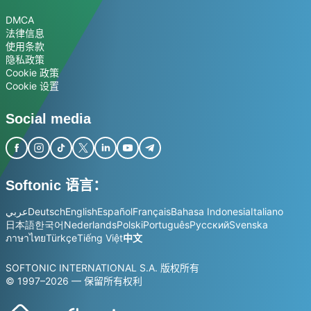
DMCA
法律信息
使用条款
隐私政策
Cookie 政策
Cookie 设置
Social media
Softonic 语言：
عربي
Deutsch
English
Español
Français
Bahasa Indonesia
Italiano
日本語
한국어
Nederlands
Polski
Português
Русский
Svenska
ภาษาไทย
Türkçe
Tiếng Việt
中文
SOFTONIC INTERNATIONAL S.A. 版权所有
© 1997–2026 — 保留所有权利