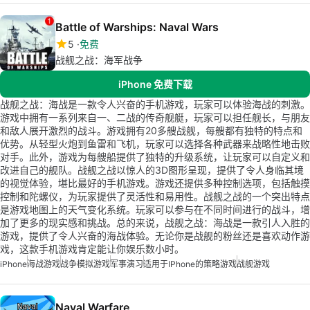
Battle of Warships: Naval Wars
5
免费
战舰之战：海军战争
iPhone 免费下载
战舰之战：海战是一款令人兴奋的手机游戏，玩家可以体验海战的刺激。
游戏中拥有一系列来自一、二战的传奇舰艇，玩家可以担任舰长，与朋友
和敌人展开激烈的战斗。游戏拥有20多艘战舰，每艘都有独特的特点和
优势。从轻型火炮到鱼雷和飞机，玩家可以选择各种武器来战略性地击败
对手。此外，游戏为每艘船提供了独特的升级系统，让玩家可以自定义和
改进自己的舰队。战舰之战以惊人的3D图形呈现，提供了令人身临其境
的视觉体验，堪比最好的手机游戏。游戏还提供多种控制选项，包括触摸
控制和陀螺仪，为玩家提供了灵活性和易用性。战舰之战的一个突出特点
是游戏地图上的天气变化系统。玩家可以参与在不同时间进行的战斗，增
加了更多的现实感和挑战。总的来说，战舰之战：海战是一款引人入胜的
游戏，提供了令人兴奋的海战体验。无论你是战舰的粉丝还是喜欢动作游
戏，这款手机游戏肯定能让你娱乐数小时。
iPhone
海战游戏
战争模拟游戏
军事演习
适用于iPhone的策略游戏
战舰游戏
Naval Warfare