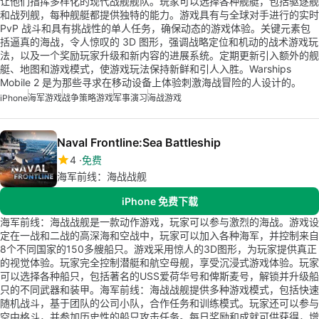
让他们指挥多样化的现代战舰舰队。玩家可以选择各种舰艇，包括驱逐舰
和战列舰，每种舰艇都提供独特的能力。游戏具有与全球对手进行的实时
PvP 战斗和具有挑战性的单人任务，确保动态的游戏体验。关键元素包
括逼真的海战，令人惊叹的 3D 图形，强调战略定位和机动的战术游戏玩
法，以及一个奖励玩家升级和新内容的进展系统。定期更新引入额外的舰
艇、地图和游戏模式，使游戏玩法保持新鲜和引人入胜。Warships
Mobile 2 是为那些寻求在移动设备上体验刺激海战冒险的人设计的。
iPhone
海军游戏
战争策略游戏
军事演习
海战游戏
Naval Frontline:Sea Battleship
4
免费
海军前线：海战战舰
iPhone 免费下载
海军前线：海战战舰是一款动作游戏，玩家可以参与激烈的海战。游戏设
定在一战和二战的高深海和空战中，玩家可以加入各种海军，并控制来自
8个不同国家的150多艘船只。游戏采用惊人的3D图形，为玩家提供真正
的视觉体验。玩家完全控制潜艇和航空母舰，享受沉浸式游戏体验。玩家
可以选择各种船只，包括著名的USS爱荷华号和俾斯麦号，解锁并升级船
只的不同武器和装甲。海军前线：海战战舰提供多种游戏模式，包括快速
随机战斗，基于团队的公司小队，合作任务和训练模式。玩家还可以参与
空中格斗，并参加历史性的船只攻击任务。每日奖励和成就可供获得，增