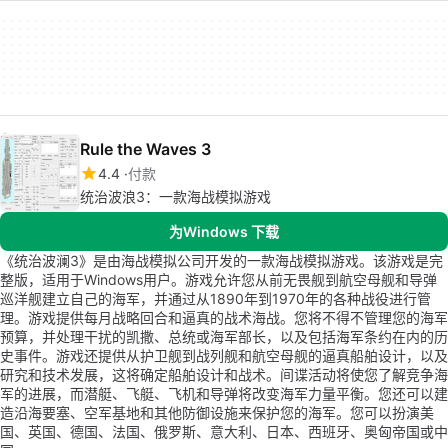
Rule the Waves 3
4.4
付款
统治波浪3：一款海战模拟游戏
为Windows 下载
《统治波澜3》是由海战模拟公司开发的一款海战模拟游戏。该游戏是完
整版，适用于Windows用户。游戏允许您从前无畏舰到航空母舰和导弹
巡洋舰建立自己的海军，并通过从1890年到1970年的各种战役进行管
理。游戏提供每月战略回合和逼真的战术海战。您将不得不管理您的海军
预算，并处理干扰的凯撒、总统或海军部长，以及包括海军条约在内的历
史事件。游戏还提供从护卫舰到战列舰和航空母舰的逼真船舶设计，以及
研究和技术发展，这将确定船舶设计和战术。间谍活动将使您了解竞争海
军的进展，而潜艇、飞艇、飞机和导弹将改变海军力量平衡。您还可以建
造沿海要塞、空军基地和其他防御设施来保护您的海军。您可以扮演美
国、英国、德国、法国、俄罗斯、意大利、日本、西班牙、奥匈帝国或中