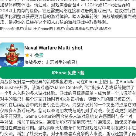
加整体游戏体验。请注意，游戏需要配备4 x 1.2GHz或1GHz处理器和
2GB以上内存的设备。它还需要网络连接和注册的游戏账户。建议进行性
能优化调整以获得更流畅的游戏体验。踏入海军前线：海战战舰的激烈战
场，带领你的氏族在这个扣人心弦的海战游戏中取得胜利。
iPhone
船舶游戏
适用于iPhone的手机游戏
海军游戏
海战游戏
战舰游戏
Naval Warfare Multi-shot
4
免费
海战多发：击沉对手的船只！
iPhone 免费下载
海战多发射是一款经典的策略棋盘游戏，可在iPhone上使用。由Abdulla
Nurushev开发，该游戏通过Game Center的回合制多人游戏系统提供了
一个引人入胜的多人游戏体验。游戏的目标很简单 - 成为第一个击沉所有
对手的船只！每个玩家开始时有4次射击机会，随着他们的船只被击沉，
他们在后续回合中的射击机会会减少。海战多发射的一个突出特点是它的
仅限多人游戏玩法。您可以邀请朋友或与随机对手对战，使游戏更加刺激
和不可预测。Game Center的回合制多人游戏系统允许您同时与多个对
手对战，增加了挑战性。通知功能将在轮到您行动时通知您，确保您不会
错过任何重要时刻。游戏内聊天功能允许您在游戏过程中与朋友或对手进
行交流，增加了社交元素。对于那些喜欢竞争的人来说，游戏还提供了再