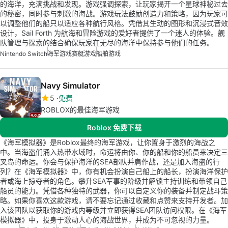
的海洋，充满挑战和发现。游戏强调探索，让玩家揭开一个星球神秘过去
的秘密，同时参与刺激的海战。游戏玩法鼓励创造力和策略，因为玩家可
以调整他们的船只以适应各种航行风格。凭借其生动的图形和沉浸式音效
设计，Sail Forth 为航海和冒险游戏的爱好者提供了一个迷人的体验。舰
队管理与探索的结合确保玩家在无尽的海洋中保持参与他们的任务。
Nintendo Switch
海军游戏
赛艇游戏
船舶游戏
Navy Simulator
5
免费
ROBLOX的最佳海军游戏
Roblox 免费下载
《海军模拟器》是Roblox最终的海军游戏，让你置身于激烈的海战之
中。当海盗们涌入热带水域时，命运将由你、你的船和你的船员来决定三
叉岛的命运。你会与保护海洋的SEA部队并肩作战，还是加入海盗的行
列？在《海军模拟器》中，你有机会扮演自己船上的船长，扮演海洋保护
者或海上掠夺者的角色。攀升SEA军事的阶级并解锁主持训练和带领自己
船员的能力。凭借各种独特的武器，你可以自定义你的装备并制定战斗策
略。如果你喜欢这款游戏，请不要忘记通过收藏和点赞来支持开发者。加
入该团队以获取你的游戏内等级并立即获得SEA团队访问权限。在《海军
模拟器》中，投身于激动人心的海战世界，并成为不可忽视的力量。