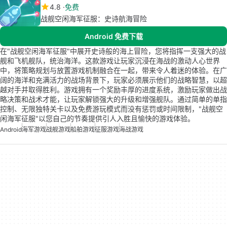
4.8
免费
战舰空闲海军征服：史诗航海冒险
Android 免费下载
在"战舰空闲海军征服"中展开史诗般的海上冒险，您将指挥一支强大的战
舰和飞机舰队，统治海洋。这款游戏让玩家沉浸在海战的激动人心世界
中，将策略规划与放置游戏机制融合在一起，带来令人着迷的体验。在广
阔的海洋和充满活力的战场背景下，玩家必须展示他们的战略智慧，以超
越对手并取得胜利。游戏拥有一个奖励丰厚的进度系统，激励玩家做出战
略决策和战术才能，让玩家解锁强大的升级和增强舰队。通过简单的单指
控制、无限独特关卡以及免费游玩模式而没有惩罚或时间限制，"战舰空
闲海军征服"以您自己的节奏提供引人入胜且愉快的游戏体验。
Android
海军游戏
战舰游戏
船舶游戏
征服游戏
海战游戏