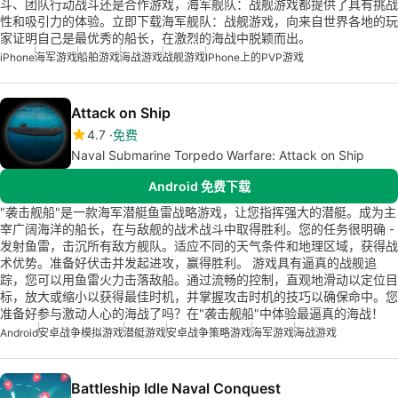
斗、团队行动战斗还是合作游戏，海军舰队：战舰游戏都提供了具有挑战
性和吸引力的体验。立即下载海军舰队：战舰游戏，向来自世界各地的玩
家证明自己是最优秀的船长，在激烈的海战中脱颖而出。
iPhone
海军游戏
船舶游戏
海战游戏
战舰游戏
IPhone上的PVP游戏
Attack on Ship
4.7
免费
Naval Submarine Torpedo Warfare: Attack on Ship
Android 免费下载
"袭击舰船"是一款海军潜艇鱼雷战略游戏，让您指挥强大的潜艇。成为主
宰广阔海洋的船长，在与敌舰的战术战斗中取得胜利。您的任务很明确 -
发射鱼雷，击沉所有敌方舰队。适应不同的天气条件和地理区域，获得战
术优势。准备好伏击并发起进攻，赢得胜利。 游戏具有逼真的战舰追
踪，您可以用鱼雷火力击落敌船。通过流畅的控制，直观地滑动以定位目
标，放大或缩小以获得最佳时机，并掌握攻击时机的技巧以确保命中。您
准备好参与激动人心的海战了吗？在"袭击舰船"中体验最逼真的海战！
Android
安卓战争模拟游戏
潜艇游戏
安卓战争策略游戏
海军游戏
海战游戏
Battleship Idle Naval Conquest