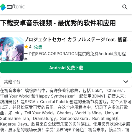
下载安卓音乐视频 - 最优秀的软件和应用
プロジェクトセカイ カラフルステージ feat. 初音ミク
4
免费
一个由SEGA CORPORATION提供的免费Android应用程
序。
Android 免费下载
其他平台
在初音未来：缤纷舞台中，有许多著名歌曲，包括“Loki”，“Charles”，
“Tell Your World”和“Happy Synthesizer”一起使用3DMV！初音未来：
缤纷舞台！是SEGA x Colorful Palette创建的全新节奏游戏，每个人都可
以玩，并轻松享受可爱的音乐。在这个应用程序中，记录了许多流行歌
曲，如Loki，Tell Your World，Charles，World is Mine，Umiyuri
Submarine Tan，Dramaturgy，Senbonzakura，Run at night和
Kagerou Days。欣赏来自全球音乐家的实时演出。使用您喜欢的化身服
装，展示您的现场表演！享受“世界”与6个角色：初音未来，镜音铃，镜