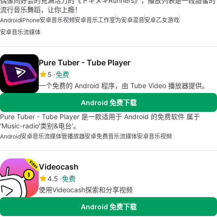
偶像同好会的充满活力的《トキメキRunners》，播放列表是一段甜蜜的
流行音乐舞蹈，让你上瘾！
Android
iPhone
安卓音乐视频
安卓音乐工作室
为安卓混音
安卓乙女游戏
安卓音乐流媒体
Pure Tuber - Tube Player
5
免费
一个免费的 Android 程序，由 Tube Video 播放器提供。
Android 免费下载
Pure Tuber - Tube Player 是一款适用于 Android 的免费软件 属于
'Music-radio'类别&电台'。
Android
安卓音乐流媒体
管播放器
安卓免费音乐流媒体
安卓音乐视频
Videocash
4.5
免费
使用Videocash探索和分享视频
Android 免费下载