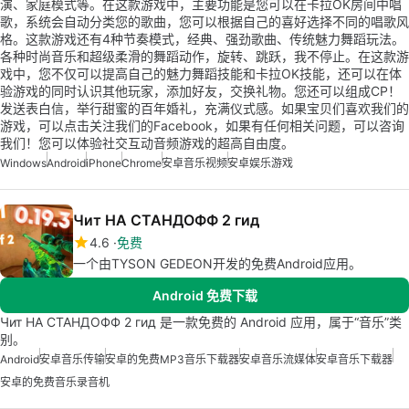
演、家庭模式等。在这款游戏中，主要功能是您可以在卡拉OK房间中唱
歌，系统会自动分类您的歌曲，您可以根据自己的喜好选择不同的唱歌风
格。这款游戏还有4种节奏模式，经典、强劲歌曲、传统魅力舞蹈玩法。
各种时尚音乐和超级柔滑的舞蹈动作，旋转、跳跃，我不停止。在这款游
戏中，您不仅可以提高自己的魅力舞蹈技能和卡拉OK技能，还可以在体
验游戏的同时认识其他玩家，添加好友，交换礼物。您还可以组成CP！
发送表白信，举行甜蜜的百年婚礼，充满仪式感。如果宝贝们喜欢我们的
游戏，可以点击关注我们的Facebook，如果有任何相关问题，可以咨询
我们！您可以体验社交互动音频游戏的超高自由度。
Windows
Android
iPhone
Chrome
安卓音乐视频
安卓娱乐游戏
Чит НА СТАНДОФФ 2 гид
4.6
免费
一个由TYSON GEDEON开发的免费Android应用。
Android 免费下载
Чит НА СТАНДОФФ 2 гид 是一款免费的 Android 应用，属于“音乐”类
别。
Android
安卓音乐传输
安卓的免费MP3音乐下载器
安卓音乐流媒体
安卓音乐下载器
安卓的免费音乐录音机