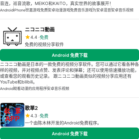
音连，巡音流歌，MEIKO和KAITO，真实世界的故事展开！
Android
iPhone
世嘉游戏免费
安卓动漫游戏
免费音乐游戏
为安卓混音
安卓音乐视频
ニコニコ動画
4.4
免费
免费的视频分享软件
Android 免费下载
ニコニコ動画是日本的一款免费的视频分享软件。您可以通过它看各种各
样的视频，并对视频点赞、发表评论和弹幕；还可以使用倍速播放功能，
或查看您的观看历史记录。 跟ニコニコ動画类似的视频分享应用还有
YouTube和bilibili。
Android
观看动漫的应用程序
安卓音乐视频
歌單2
4.3
免费
一个由陈木林开发的Android免费程序。
Android 免费下载