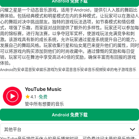
Android 免费下载
闪耀之星是一个动态音乐游戏，适用于Android，提供引人入胜的舞蹈比
赛体验。包括经典模式和明星模式在内的多种模式，让玩家可以在激动人
心的舞蹈对决中挑战朋友。独特的游戏玩法选项，如节奏模式和情侣模
式，增强了乐趣，而家庭对战则提供了额外的多样性。玩家还可以参加每
周的锦标赛，进行淘汰赛，以争夺冠军奖杯，使游戏玩法充满竞争和刺
激。该游戏具有新的成长系统，允许玩家通过星座系统提升自己的能力，
发展自己的舞蹈风格。玩家收集行星和仙女尾巴来提升他们的属性，同时
可以将游戏内购买添加到他们的时尚收藏中。通过慷慨的奖励和每日促
销，玩家可以在舞池中享受高达40倍的奖励，确保丰富而有回报的游戏
体验。
Android
为安卓混音
安卓娱乐游戏
为安卓混音音乐
安卓音乐视频
安卓的电子游戏音乐
YouTube Music
4.1
免费
管中所有想要的音乐
Android 免费下载
其他平台
YouTube音乐提供无休止的音乐播放时间，可免费访问大量的音乐旋律-