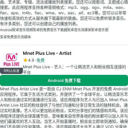
曲、艺术家、专辑、流派或播放列表搜索。您还可以按歌词、主题或心情
搜索。此应用程序支持各种音频格式：mp3、ogg、ogv、m4a、wav、
flac、ape、m4b、flac、wma、wv、aac、aif、ac3等。您可以以非常
快速和高效的方式从服务器下载最新的歌曲。您还可以免费听很多音乐。
有许多类别，您还可以创建自己的播放列表。
Android
安卓音乐视频
安卓的免费音乐下载器
安卓音乐流媒体
安卓音乐管
安卓免费音乐流媒体
Mnet Plus Live - Artist
4.9
免费
Mnet Plus Live - 艺人：一个让韩流艺人和粉丝相互连接的
平台
Android 免费下载
Mnet Plus Artist Live 是一款由 CJ ENM Mnet Plus 开发的免费 Android
应用程序。它属于生活方式类别，并提供了一个全球平台，让韩流音乐艺
人和粉丝通过实时直播进行互动。该应用程序为艺人与已加入 Mnet Plus
Artist Live 社区的粉丝提供了与他们沟通和分享日常生活的独特机会。通
过实时直播，艺人可以更加贴近粉丝，实时分享他们的情感和共鸣。该应
用程序还提供全球直播节目，意味着来自世界各地的粉丝都可以加入并与
他们最喜欢的艺人互动。当艺人开始直播时，粉丝会立即收到通知，确保
他们不会错过任何事情。此外，该应用程序还允许艺人通过 VOD 分享他