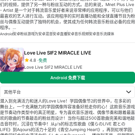
们的视频，提供了另一种与粉丝互动的方式。总的来说，Mnet Plus Live
- Artist 是一个对于韩流音乐爱好者来说非常棒的应用程序，可以与他们
最喜欢的艺人进行互动。该应用程序的实时直播功能和全球直播节目为粉
丝与偶像互动提供了独特的机会，使其成为任何韩流音乐粉丝必备的应用
程序。…
Android
安卓粉丝游戏
为安卓混音
安卓直播
安卓音乐视频
安卓音乐流媒体
Love Live SIF2 MIRACLE LIVE
4.8
免费
Love Live SIF2 MIRACLE LIVE
Android 免费下载
其他平台
潜入到充满活力和迷人的Love Live！学园偶像节2的世界中，在多彩的
舞台上，一个充满魅力的学园偶像阵容准备好抢走你的心！这款音乐游戏
是节奏动作类型中的真正明星，专为喜欢音乐游戏、偶像节奏和跟着最喜
欢的歌曲的节奏敲击的粉丝而设计！当你与超过500首歌曲完美和谐地敲
击音符时，沉浸在节奏中！从μ's的标志性歌曲《僕らのLIVE 君との
LIFE》到Aqours的活力十足的《青空Jumping Heart》，再到虹咲学园