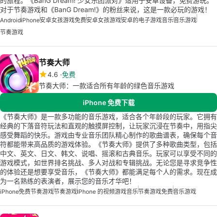
的旅程。《BanG Dream! 少女乐团派对》适用于安卓设备，免费游玩。
对于节奏游戏和《BanG Dream!》的粉丝来说，这是一款必玩的游戏！
Android
iPhone
安卓女孩游戏免费
安卓女孩游戏
安卓的电子游戏音乐
音乐游戏
节奏游戏
节奏大师
4.6
免费
节奏大师：一款适合所有年龄的绿色音乐游戏
iPhone 免费下载
《节奏大师》是一款多功能的音乐游戏，适合各个年龄段的玩家。它拥有
经典的下落音符玩法和直观的触摸屏控制，让玩家沉浸在节奏中，用指尖
感受舞蹈的快乐。游戏由专业音乐团队精心制作的歌曲谱表，确保每个音
符都能带来高品质的游戏体验。《节奏大师》提供了多种歌曲类型，包括
中文、英文、日文、韩文、说唱、摇滚和古典音乐。玩家可以享受不同的
游戏模式，如世界排名挑战、多人对战和专辑挑战。无论您是寻求竞争性
的体验还是想要享受音乐，《节奏大师》都能满足每个人的需求。现在成
为一名熟练的表演者，展示您的音乐才华吧！
iPhone
免费节奏游戏
节奏游戏
IPhone 的视频游戏音乐
节奏游戏免费
音乐游戏