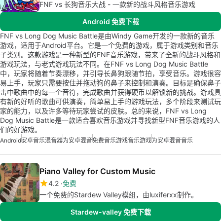
FNF vs 长狗音乐大战 - 一款新的战斗风格音乐游戏
Android 免费下载
FNF vs Long Dog Music Battle是由Windy Game开发的一款新的音乐
游戏，适用于Android平台。它是一个免费的游戏，属于游戏类别和音乐
子类别。这款游戏是一种新型的FNF音乐游戏，带来了全新的战斗风格和
游戏玩法，与老式游戏玩法不同。在FNF vs Long Dog Music Battle
中，玩家将随着节奏漂移，并引导长鼻狗跟随节拍，享受音乐。游戏很容
易上手，玩家只需要按住并拖动狗的鼻子来控制和演奏。目标是确保鼻子
击中歌曲中的每一个音符，完成歌曲并获得硬币以解锁新的挑战。游戏具
有新的好听的歌曲可供演奏，简单易上手的游戏玩法，多个阶段来测试玩
家的能力，以及许多等待玩家尝试的皮肤。总的来说，FNF vs Long
Dog Music Battle是一款适合喜欢音乐游戏并寻找新型FNF音乐游戏的人
们的好游戏。
Android
安卓音乐混音器
为安卓混音
免费音乐游戏
音乐游戏
为安卓混音音乐
Piano Valley for Custom Music
4.2
免费
一个免费的Stardew Valley模组，由luxiferxx制作。
Stardew-valley 免费下载