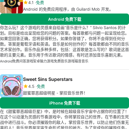
4.1
免费
Android 的免费应用程序，由 Guilardi Mob 开发。
Android 免费下载
你怎么玩？这个游戏的灵感来自绘画“音乐是什么？” Silvio Santos 的计
划。目标是给出呈现给您的问题的答案。每首歌都与问题一起呈现给您。
如果您回答正确，您将获得积分。如果你答错了，你将不会得到任何分
数。答案是葡萄牙语和英语。音乐是如何创作的？每首歌都由不同的音乐
艺术家创作。音乐作品多种多样，包括：这首歌是怎么写的？歌词是这首
歌的主要元素。音乐用于传达歌词的情感，有时还添加音乐喜剧元素。
Android
免费问答游戏
安卓脑力游戏免费
音乐游戏
福音音乐
Sweet Sins Superstars
4.5
免费
甜蜜罪恶超级明星 - 掌控音乐世界！
iPhone 免费下载
在《甜蜜罪恶超级巨星》中，是时候在超级音乐宇宙中占据你的位置了！
在这个以动漫为灵感的节奏游戏中，你将掌控自己的世界，在节奏的生死
战中进行战斗。你必须摧毁你的敌人，掌控音乐世界，以防止他们伤害无
辜的人！音乐世界是宇宙生命形式居住的地方。为了完成你的摧毁任务，