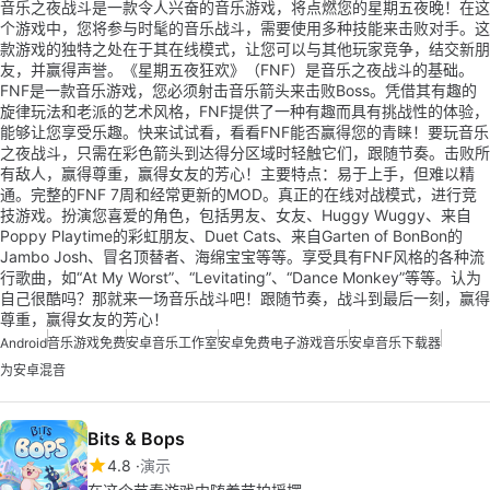
音乐之夜战斗是一款令人兴奋的音乐游戏，将点燃您的星期五夜晚！在这
个游戏中，您将参与时髦的音乐战斗，需要使用多种技能来击败对手。这
款游戏的独特之处在于其在线模式，让您可以与其他玩家竞争，结交新朋
友，并赢得声誉。《星期五夜狂欢》（FNF）是音乐之夜战斗的基础。
FNF是一款音乐游戏，您必须射击音乐箭头来击败Boss。凭借其有趣的
旋律玩法和老派的艺术风格，FNF提供了一种有趣而具有挑战性的体验，
能够让您享受乐趣。快来试试看，看看FNF能否赢得您的青睐！要玩音乐
之夜战斗，只需在彩色箭头到达得分区域时轻触它们，跟随节奏。击败所
有敌人，赢得尊重，赢得女友的芳心！主要特点：易于上手，但难以精
通。完整的FNF 7周和经常更新的MOD。真正的在线对战模式，进行竞
技游戏。扮演您喜爱的角色，包括男友、女友、Huggy Wuggy、来自
Poppy Playtime的彩虹朋友、Duet Cats、来自Garten of BonBon的
Jambo Josh、冒名顶替者、海绵宝宝等等。享受具有FNF风格的各种流
行歌曲，如“At My Worst”、“Levitating”、“Dance Monkey”等等。认为
自己很酷吗？那就来一场音乐战斗吧！跟随节奏，战斗到最后一刻，赢得
尊重，赢得女友的芳心！
Android
音乐游戏免费
安卓音乐工作室
安卓免费电子游戏音乐
安卓音乐下载器
为安卓混音
Bits & Bops
4.8
演示