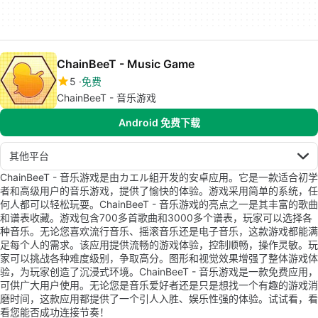
ChainBeeT - Music Game
5
免费
ChainBeeT - 音乐游戏
Android 免费下载
其他平台
ChainBeeT - 音乐游戏是由カエル組开发的安卓应用。它是一款适合初学
者和高级用户的音乐游戏，提供了愉快的体验。游戏采用简单的系统，任
何人都可以轻松玩耍。ChainBeeT - 音乐游戏的亮点之一是其丰富的歌曲
和谱表收藏。游戏包含700多首歌曲和3000多个谱表，玩家可以选择各
种音乐。无论您喜欢流行音乐、摇滚音乐还是电子音乐，这款游戏都能满
足每个人的需求。该应用提供流畅的游戏体验，控制顺畅，操作灵敏。玩
家可以挑战各种难度级别，争取高分。图形和视觉效果增强了整体游戏体
验，为玩家创造了沉浸式环境。ChainBeeT - 音乐游戏是一款免费应用，
可供广大用户使用。无论您是音乐爱好者还是只是想找一个有趣的游戏消
磨时间，这款应用都提供了一个引人入胜、娱乐性强的体验。试试看，看
看您能否成功连接节奏！