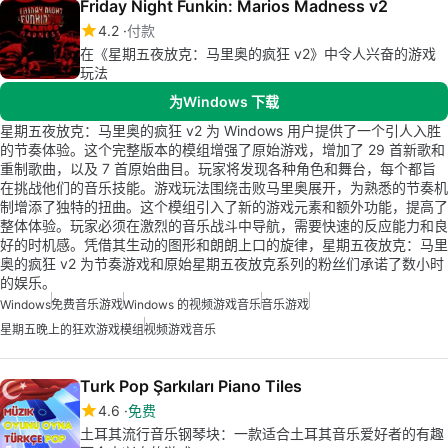
Friday Night Funkin: Marios Madness v2
4.2
付款
在《星期五夜放克：马里奥的疯狂 v2》中令人兴奋的游戏
玩法
为Windows 下载
星期五夜放克：马里奥的疯狂 v2 为 Windows 用户提供了一个引人入胜
的节奏体验。这个完整版本的模组增强了原始游戏，增加了 29 首新歌和
重制歌曲，以及 7 首原始曲目。玩家将发现各种角色和舞台，每个都旨
在挑战他们的音乐技能。游戏玩法围绕击败马里奥展开，为熟悉的节奏机
制增添了独特的扭曲。这个模组引入了新的游戏元素和额外功能，提高了
整体体验。玩家必须在激烈的音乐战斗中导航，需要快速的反应能力和良
好的时机感。凭借其生动的图形和朗朗上口的旋律，星期五夜放克：马里
奥的疯狂 v2 为节奏游戏和原始星期五夜放克系列的粉丝们承诺了数小时
的娱乐。
Windows
免费音乐游戏
Windows 的视频游戏音乐
音乐游戏
星期五晚上的狂欢游戏模组
视频游戏音乐
Turk Pop Şarkıları Piano Tiles
4.6
免费
土耳其流行音乐钢琴块：一款适合土耳其音乐爱好者的有趣