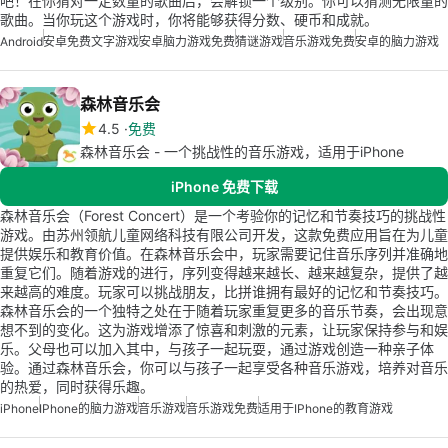
吧！在你猜对一定数量的歌曲后，会解锁一个级别。你可以猜测无限量的
歌曲。当你玩这个游戏时，你将能够获得分数、硬币和成就。
Android
安卓免费文字游戏
安卓脑力游戏免费
猜谜游戏
音乐游戏免费
安卓的脑力游戏
森林音乐会
4.5
免费
森林音乐会 - 一个挑战性的音乐游戏，适用于iPhone
iPhone 免费下载
森林音乐会（Forest Concert）是一个考验你的记忆和节奏技巧的挑战性
游戏。由苏州领航儿童网络科技有限公司开发，这款免费应用旨在为儿童
提供娱乐和教育价值。在森林音乐会中，玩家需要记住音乐序列并准确地
重复它们。随着游戏的进行，序列变得越来越长、越来越复杂，提供了越
来越高的难度。玩家可以挑战朋友，比拼谁拥有最好的记忆和节奏技巧。
森林音乐会的一个独特之处在于随着玩家重复更多的音乐节奏，会出现意
想不到的变化。这为游戏增添了惊喜和刺激的元素，让玩家保持参与和娱
乐。父母也可以加入其中，与孩子一起玩耍，通过游戏创造一种亲子体
验。通过森林音乐会，你可以与孩子一起享受各种音乐游戏，培养对音乐
的热爱，同时获得乐趣。
iPhone
IPhone的脑力游戏
音乐游戏
音乐游戏免费
适用于iPhone的教育游戏