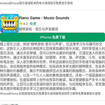
Android
iPhone
音乐游戏
安卓的电子游戏音乐
免费音乐游戏
Piano Game - Music Sounds
4.2
免费
钢琴游戏 - 音乐与声音概述
iPhone 免费下载
踏上音乐之旅，体验“钢琴游戏-音乐与声音”，在这里学习与乐趣巧妙交
织。这款引人入胜的应用程序让您探索隐藏的音乐天赋，同时享受迷人的
音乐活动。通过点击琴键，您可以创作出美妙的旋律，沉浸在迷人的音乐
世界中。通过丰富多彩的乐器（如钢琴、木琴、鼓、萨克斯、小号、长笛
和电吉他）深入音乐教育的世界，所有这些都近在您的手机或平板电脑的
指尖。该应用程序提供各种模式，包括具有多样主题的钢琴模式、包含多
种乐器的乐器模式、展示不同歌曲供您点击演奏的歌曲模式、具有各种声
音的声音模式，以及一个引人入胜的教育游戏模式，还有一个摇篮曲部分
可舒缓放松。在虚拟钢琴上创作出悦耳的曲调，每次按键都会产生令人愉
悦的声音，让您可以尝试音调并提升音乐技能。与应用程序互动，享受激
发灵感并帮助您音乐学习之旅的和谐旋律融合的乐趣。
iPhone
IPhone 的视频游戏音乐
免费音乐游戏
钢琴游戏
学习钢琴免费弹奏
音乐游戏