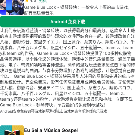
4.3
免费
Game Blue Lock - 钢琴砖块：一款令人上瘾的点击游戏，
配有高质量音乐
Android 免费下载
让我们来玩游戏蓝锁 - 钢琴砖块，以获得最高分和最高分。这款令人上瘾
的点击游戏将弹钢琴的激动与观众的欢呼声结合在一起。该游戏改编自江
八猿、御影玲音、安里テイエリ、国上蓮介、糸志りん、翔影バロウ、千
切氷真、八千百ルメグル、凪星セイシロ、五十嵐陽一、team z、team
y和team x的作品。Game Blue Lock - 钢琴砖块提供了100多种皮肤物
品供您选择，以个性化您的游戏体验。游戏中的音乐质量很高，涵盖了摇
滚、电子、韩流和嘻哈等各种流派。简单的游戏玩法要求您点击下落的砖
块以创造悦耳的曲调。节奏卡分数增加了游戏的刺激感，让您感觉自己像
个DJ。Game Blue Lock - 钢琴砖块采用引人注目的图形和先进的单击控
制系统设计。完全免费玩，没有任何隐藏费用或特殊会员资格。无论您是
江八猿、御影玲音、安里テイエリ、国上蓮介、糸志りん、翔影バロウ、
千切氷真、八千百ルメグル、凪星セイシロ、五十嵐陽一、team z、
team y还是team x的粉丝，这款游戏肯定能让您娱乐和挑战。立即下载
Game Blue Lock - 钢琴砖块，享受最好的免费钢琴游戏！
Android
安卓免费钢琴游戏
钢琴游戏
点击游戏
免费音乐游戏
音乐游戏
Eu Sei a Música Gospel