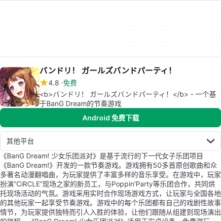
バンドリ！ ガールズバンドパーティ！
4.8
免费
<b>バンドリ！ ガールズバンドパーティ！</b> - 一个基
于BanG Dream的节奏游戏
Android 免费下载
其他平台
《BanG Dream! 少女乐团派对》是基于流行的下一代女子乐团项目
《BanG Dream!》开发的一款节奏游戏。游戏拥有50多首原创歌曲和众
多著名动漫翻唱曲，为玩家提供了丰富多样的音乐享受。在游戏中，玩家
扮演“CiRCLE”现场之家的新员工，与Poppin'Party等乐团合作，共同烘
托现场活动的气氛。游戏采用实时合作现场游戏方式，让玩家与全国各地
的其他玩家一起享受节奏游戏。游戏中的每个乐团都有自己的戏剧性故事
情节，为玩家提供独特而引人入胜的体验，让他们跟随从组建到现场演出