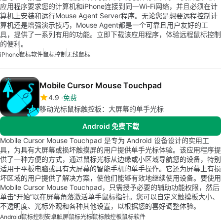
应用程序要求您的计算机和iPhone连接到同一Wi-Fi网络，并且必须在计
算机上安装和运行Mouse Agent Server程序。无论您是想要远程控制计
算机还是增强演示技巧，Mouse Agent都是一个可靠且用户友好的工
具，提供了一系列有用的功能。立即下载该应用程序，体验远程鼠标控制
的便利。
iPhone
鼠标软件
鼠标控制
无线鼠标
Mobile Cursor Mouse Touchpad
4.9
免费
移动光标鼠标触控板：大屏幕的单手光标
Android 免费下载
Mobile Cursor Mouse Touchpad 是专为 Android 设备设计的实用工
具，为具有大屏幕或损坏触摸屏的用户提供单手光标体验。该应用程序提
供了一种方便的方式，通过鼠标光标从边缘或小区域导航您的设备，特别
适用于平板电脑或具有大屏幕的智能手机的单手操作。它还为屏幕上有损
坏区域的用户提供了解决方案，使他们能够有效地继续使用设备。要使用
Mobile Cursor Mouse Touchpad，只需授予必要的辅助功能权限，然后
单击“开始”以在屏幕角落激活单手鼠标指针。您可以自定义触摸板大小、
不透明度、光标外观和各种其他设置，以根据您的喜好调整体验。
Android
鼠标控制
安卓触屏
鼠标光标
鼠标触控板
鼠标软件