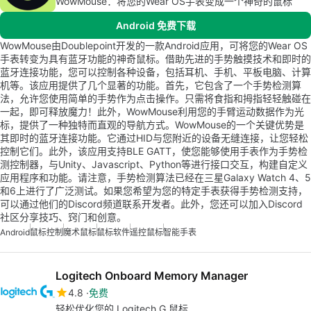
WowMouse：将您的Wear OS手表变成一个神奇的鼠标
Android 免费下载
WowMouse由Doublepoint开发的一款Android应用，可将您的Wear OS
手表转变为具有蓝牙功能的神奇鼠标。借助先进的手势触摸技术和即时的
蓝牙连接功能，您可以控制各种设备，包括耳机、手机、平板电脑、计算
机等。该应用提供了几个显著的功能。首先，它包含了一个手势检测算
法，允许您使用简单的手势作为点击操作。只需将食指和拇指轻轻触碰在
一起，即可释放魔力！此外，WowMouse利用您的手臂运动数据作为光
标，提供了一种独特而直观的导航方式。WowMouse的一个关键优势是
其即时的蓝牙连接功能。它通过HID与您附近的设备无缝连接，让您轻松
控制它们。此外，该应用支持BLE GATT，使您能够使用手表作为手势检
测控制器，与Unity、Javascript、Python等进行接口交互，构建自定义
应用程序和功能。请注意，手势检测算法已经在三星Galaxy Watch 4、5
和6上进行了广泛测试。如果您希望为您的特定手表获得手势检测支持，
可以通过他们的Discord频道联系开发者。此外，您还可以加入Discord
社区分享技巧、窍门和创意。
Android
鼠标控制
魔术鼠标
鼠标软件
遥控鼠标
智能手表
Logitech Onboard Memory Manager
4.8
免费
轻松优化您的 Logitech G 鼠标