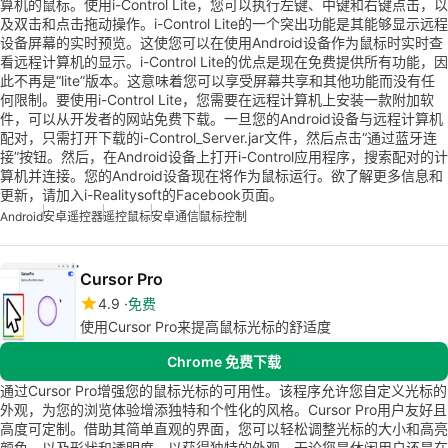
算机的鼠标。使用i-Control Lite，您可以执行左键、中键和右键点击，以
及双击和点击拖动操作。i-Control Lite的一个突出功能是其能够显示远程
设备屏幕的实时预览。这使您可以在使用Android设备作为鼠标时实时查
看远程计算机的显示。i-Control Lite的优点是现在免费提供所有功能，因
此不再是“lite”版本。这意味着您可以享受屏幕共享和其他功能而没有任
何限制。要使用i-Control Lite，您需要在远程计算机上安装一款附加软
件，可以从开发者的网站免费下载。一旦您的Android设备与远程计算机
配对，只需打开下载的i-Control_Server.jar文件，然后点击“通过蓝牙连
接”按钮。然后，在Android设备上打开i-Control应用程序，搜索配对的计
算机并连接。您的Android设备现在将作为鼠标运行。欲了解更多信息和
更新，请加入i-Realitysoft的Facebook页面。
Android
安卓遥控器
遥控鼠标
安卓通信
鼠标控制
Cursor Pro
4.9
免费
使用Cursor Pro来提高鼠标光标的舒适度
Chrome 免费下载
通过Cursor Pro增强您的鼠标光标的可用性。该程序允许您自定义光标的
外观，为您的浏览体验增添独特和个性化的风格。Cursor Pro用户友好且
高度可定制。借助其简单直观的界面，您可以轻松调整光标的大小和高亮
颜色，以及形状和透明度，以获得独特的外观。无论您是休闲用户还是在