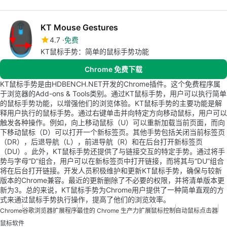
KT Mouse Gestures
4.7
免费
KT鼠标手势：简单的鼠标手势功能
Chrome 免费下载
KT鼠标手势是由HDBENCH.NET开发的Chrome插件。这个免费程序属
于浏览器的Add-ons & Tools类别。通过KT鼠标手势，用户可以执行简单
的鼠标手势功能，以增强他们的浏览体验。KT鼠标手势的主要功能是解
释用户执行的鼠标手势。通过右键单击并向特定方向移动鼠标，用户可以
触发各种操作。例如，向上移动鼠标（U）可以重新加载当前页面，而向
下移动鼠标（D）可以打开一个新标签页。其他手势包括关闭当前标签页
（DR），后退导航（L），前进导航（R）和在后台打开新标签页
（DU）。此外，KT鼠标手势还提供了与链接交互的特定手势。通过将手
势与字母“D”组合，用户可以在新标签页中打开链接，而将其与“DU”组合
将在后台打开链接。开发人员积极维护和更新KT鼠标手势，确保与较新
版本的Chrome兼容。最近的更新删除了不必要的权限，并将清单版本更
新为3。总的来说，KT鼠标手势为Chrome用户提供了一种简单直观的方
式来通过鼠标手势执行操作，提高了他们的浏览效率。
Chrome
谷歌浏览器扩展程序
最佳的 Chrome 生产力扩展
鼠标控制
自动鼠标点击器
鼠标软件