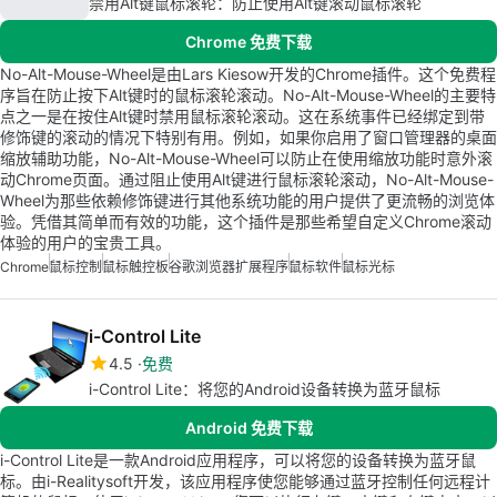
禁用Alt键鼠标滚轮：防止使用Alt键滚动鼠标滚轮
Chrome 免费下载
No-Alt-Mouse-Wheel是由Lars Kiesow开发的Chrome插件。这个免费程
序旨在防止按下Alt键时的鼠标滚轮滚动。No-Alt-Mouse-Wheel的主要特
点之一是在按住Alt键时禁用鼠标滚轮滚动。这在系统事件已经绑定到带
修饰键的滚动的情况下特别有用。例如，如果你启用了窗口管理器的桌面
缩放辅助功能，No-Alt-Mouse-Wheel可以防止在使用缩放功能时意外滚
动Chrome页面。通过阻止使用Alt键进行鼠标滚轮滚动，No-Alt-Mouse-
Wheel为那些依赖修饰键进行其他系统功能的用户提供了更流畅的浏览体
验。凭借其简单而有效的功能，这个插件是那些希望自定义Chrome滚动
体验的用户的宝贵工具。
Chrome
鼠标控制
鼠标触控板
谷歌浏览器扩展程序
鼠标软件
鼠标光标
i-Control Lite
4.5
免费
i-Control Lite：将您的Android设备转换为蓝牙鼠标
Android 免费下载
i-Control Lite是一款Android应用程序，可以将您的设备转换为蓝牙鼠
标。由i-Realitysoft开发，该应用程序使您能够通过蓝牙控制任何远程计