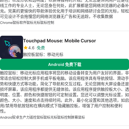
线工作的专业人士，无论您身在何处，此扩展都是您网络浏览器的必备补
充。完美的更愉快的导航体验优化用于培训和网络研讨会您的光标，轻松
可见设计不会拖慢您的网络浏览器无广告和无追踪，不收集数据
Chrome
鼠标软件
鼠标光标
鼠标控制
Touchpad Mouse: Mobile Cursor
4.6
免费
触控板鼠标：移动光标
Android 免费下载
触控鼠标：移动光标应用程序将您的移动设备转变为用户友好的界面，非
常适合轻松控制大屏手机或平板电脑。该应用程序具有导航按钮、滑动手
势和快捷方式等功能，简化了导航和交互过程。无论您拥有大屏设备还是
损坏屏幕，该应用程序都提供无缝体验。该应用程序提供触控板大小、透
明度、位置、颜色和快捷按钮的可定制设置。您还可以调整光标设置，如
颜色、大小、速度和点击持续时间。此外，最小化设置和其他选项，如启
用/禁用导航按钮和在横向模式下隐藏触控板，增强了用户控制和便利
性。
Android
安卓生产力
遥控鼠标
鼠标光标
鼠标控制
屏幕鼠标