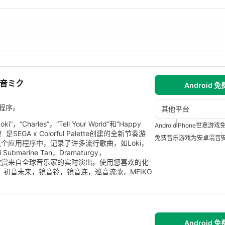
初音ミク
Android 
用程序。
其他平台
rles”，“Tell Your World”和“Happy
Android
iPhone
世嘉游戏
EGA x Colorful Palette创建的全新节奏游
免费音乐游戏
为安卓混音
个应用程序中，记录了许多流行歌曲，如Loki，
uri Submarine Tan，Dramaturgy，
ou Days。欣赏来自全球音乐家的实时演出。使用您喜欢的化
：初音未来，镜音铃，镜音连，巡音流歌，MEIKO
Android 