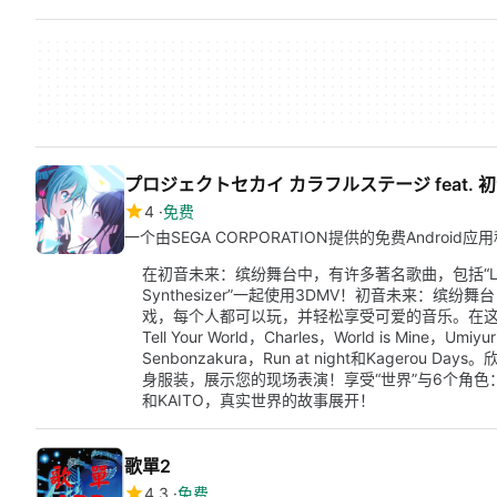
プロジェクトセカイ カラフルステージ feat. 
4
免费
一个由SEGA CORPORATION提供的免费Android应
在初音未来：缤纷舞台中，有许多著名歌曲，包括“Loki”，“Cha
Synthesizer”一起使用3DMV！初音未来：缤纷舞台！是S
戏，每个人都可以玩，并轻松享受可爱的音乐。在这
Tell Your World，Charles，World is Mine，Umiy
Senbonzakura，Run at night和Kager
身服装，展示您的现场表演！享受“世界”与6个角色
和KAITO，真实世界的故事展开！
歌單2
4.3
免费