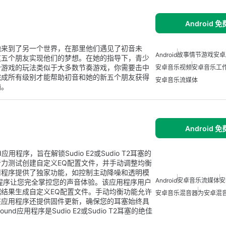
Android 
地来到了另一个世界，在那里他们遇见了初音未
Android
故事情节游戏安卓
这五个朋友实现他们的梦想。在她的指导下，青少
个游戏的玩法类似于大多数节奏游戏，你需要击中
安卓音乐视频
安卓音乐工
完成所有级别才能帮助初音和她的新五个朋友获得
安卓音乐流媒体
脑。
Android 
droid应用程序，旨在解锁Sudio E2或Sudio T2耳塞的
力测试创建自定义EQ配置文件，并手动调整均衡
用程序提供了独家功能，如控制主动降噪和透明模
Android
安卓音乐流媒体
安
Sound应用程序让您完全掌控您的声音体验。该应用程序用户
结果生成自定义EQ配置文件。手动均衡功能允许
安卓音乐混音器
为安卓混
该应用程序还提供固件更新，确保您的耳塞始终具
ound应用程序是Sudio E2或Sudio T2耳塞的绝佳