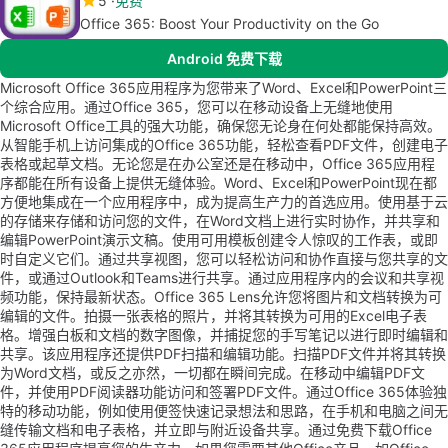
5
免费
Office 365: Boost Your Productivity on the Go
Android 免费下载
Microsoft Office 365应用程序为您带来了Word、Excel和PowerPoint三
个综合应用。通过Office 365，您可以在移动设备上无缝地使用
Microsoft Office工具的强大功能，确保您无论身在何处都能保持高效。
从智能手机上访问集成的Office 365功能，轻松查看PDF文件，创建电子
表格或起草文档。无论您是在办公室还是在移动中，Office 365应用程
序都能在所有设备上提供无缝体验。Word、Excel和PowerPoint现在都
方便地集成在一个应用程序中，成为提高生产力的首选应用。使用基于云
的存储来存储和访问您的文件，在Word文档上进行实时协作，并共享和
编辑PowerPoint演示文稿。使用可用模板创建令人惊叹的工作表，或即
时自定义它们。通过共享视图，您可以轻松访问和协作直接与您共享的文
件，或通过Outlook和Teams进行共享。通过应用程序内的会议和共享视
频功能，保持最新状态。Office 365 Lens允许您将图片和文档转换为可
编辑的文件。拍摄一张表格的照片，并将其转换为可用的Excel电子表
格。增强白板和文档的数字图像，并捕捉您的手写笔记以进行即时编辑和
共享。该应用程序还提供PDF扫描和编辑功能。扫描PDF文件并将其转换
为Word文档，或反之亦然，一切都在瞬间完成。在移动中编辑PDF文
件，并使用PDF阅读器功能访问和签署PDF文件。通过Office 365体验独
特的移动功能，例如使用便签快速记录想法和思路，在手机和电脑之间无
缝传输文档和电子表格，并立即与附近设备共享。通过免费下载Office