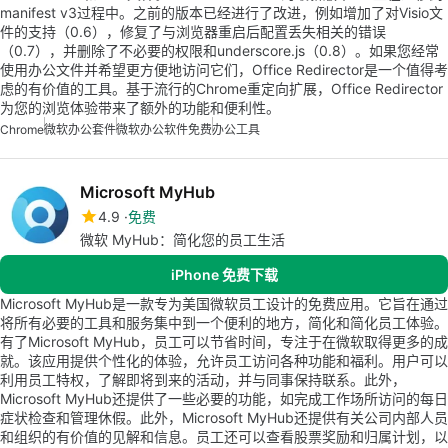
manifest v3过程中。之前的版本已经进行了改进，例如增加了对Visio文
件的支持（0.6），修复了与浏览器重启后配置丢失相关的错误
（0.7），并删除了不必要的权限和underscore.js（0.8）。如果您经常
使用办公文件并希望更方便地访问它们，Office Redirector是一个值得考
虑的有价值的工具。基于流行的Chrome重定向扩展，Office Redirector
为您的浏览体验带来了额外的功能和便利性。
Chrome
微软办公套件
微软办公软件免费
办公工具
Microsoft MyHub
4.9
免费
微软 MyHub：简化您的员工生活
iPhone 免费下载
Microsoft MyHub是一款专为美国微软员工设计的免费应用。它旨在通过
将所有必要的工具和服务集中到一个便利的地方，简化和简化员工体验。
有了Microsoft MyHub，员工可以节省时间，专注于在微软取得更多的成
就。该应用提供个性化的体验，允许员工访问各种功能和福利。用户可以
利用员工特权，了解即将到来的活动，并与同事保持联系。此外，
Microsoft MyHub还提供了一些必要的功能，如完成工作场所访问的每日
症状检查和管理休假。此外，Microsoft MyHub还提供有关公司内部人员
和组织的有价值的见解和信息。员工还可以查看股票奖励和归属计划，以