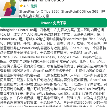
SharePlus for Office 365
4.5
免费
SharePlus for Office 365：SharePoint和Office 365用户
的移动办公解决方案
iPhone 免费下载
Infragistics SharePlus是一种移动生产力解决方案，通过即时内容访问
和发现，改变了个人和团队在移动端的工作方式，无论是否联网。使用
SharePlus，用户可以安全地访问和编辑各种SharePoint和Office 365内
容，包括文档、任务、联系人、日历、调查、讨论、库等。它还允许用户
设置跟踪并在SharePoint内容更改时收到通知。SharePlus的一个显著特
点是其能够全局搜索文件，无论其位置在哪里，无论是SharePoint、
Office 365、OneDrive for Business、Google Drive、Dropbox还是
Box。这使用户能够快速轻松地找到他们需要的内容。此外，SharePlus
还提供了最近和收藏夹等功能，以便轻松导航内容，并能够在应用程序内
查看和注释PDF文件。SharePlus优先考虑安全性，并提供内置的设备加
密和应用程序级别的密码锁，以确保数据保护。用户还可以在所有设备之
间共享门户配置，使得从任何地方访问其内容变得更加顺畅。SharePlus
的免费版本允许用户尝试应用程序的核心功能，可以访问十个内容项。对
于无限制的访问，用户可以升级到每年17.99美元的SharePlus Pro订阅，
或每年59.99美元的SharePlus Enterprise订阅。企业订阅提供了额外的
功能，如工作空间模板、用于集中管理的单一管理工具，以及与主要移动
设备管理解决方案的集成。无论您是个人用户还是财富500强组织的一部
分，Office 365的SharePlus是移动协作和内容管理的强大工具。凭借其