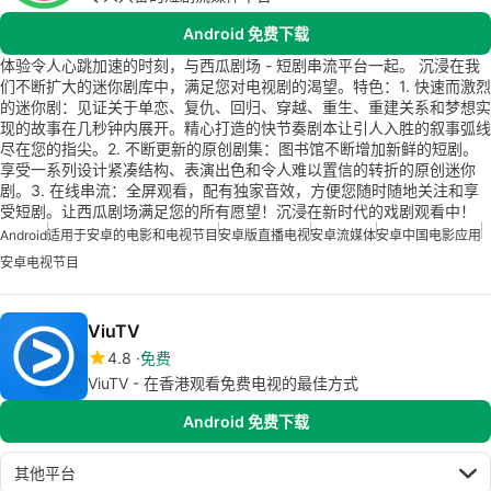
Android 免费下载
体验令人心跳加速的时刻，与西瓜剧场 - 短剧串流平台一起。 沉浸在我
们不断扩大的迷你剧库中，满足您对电视剧的渴望。特色：1. 快速而激烈
的迷你剧：见证关于单恋、复仇、回归、穿越、重生、重建关系和梦想实
现的故事在几秒钟内展开。精心打造的快节奏剧本让引人入胜的叙事弧线
尽在您的指尖。2. 不断更新的原创剧集：图书馆不断增加新鲜的短剧。
享受一系列设计紧凑结构、表演出色和令人难以置信的转折的原创迷你
剧。3. 在线串流：全屏观看，配有独家音效，方便您随时随地关注和享
受短剧。让西瓜剧场满足您的所有愿望！沉浸在新时代的戏剧观看中！
Android
适用于安卓的电影和电视节目
安卓版直播电视
安卓流媒体
安卓中国电影应用
安卓电视节目
ViuTV
4.8
免费
ViuTV - 在香港观看免费电视的最佳方式
Android 免费下载
其他平台