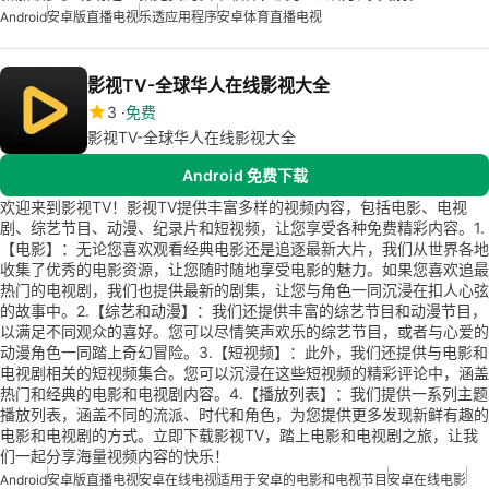
Android
安卓版直播电视
乐透应用程序
安卓体育直播电视
影视TV-全球华人在线影视大全
3
免费
影视TV-全球华人在线影视大全
Android 免费下载
欢迎来到影视TV！影视TV提供丰富多样的视频内容，包括电影、电视
剧、综艺节目、动漫、纪录片和短视频，让您享受各种免费精彩内容。1.
【电影】：无论您喜欢观看经典电影还是追逐最新大片，我们从世界各地
收集了优秀的电影资源，让您随时随地享受电影的魅力。如果您喜欢追最
热门的电视剧，我们也提供最新的剧集，让您与角色一同沉浸在扣人心弦
的故事中。2.【综艺和动漫】：我们还提供丰富的综艺节目和动漫节目，
以满足不同观众的喜好。您可以尽情笑声欢乐的综艺节目，或者与心爱的
动漫角色一同踏上奇幻冒险。3.【短视频】：此外，我们还提供与电影和
电视剧相关的短视频集合。您可以沉浸在这些短视频的精彩评论中，涵盖
热门和经典的电影和电视剧内容。4.【播放列表】：我们提供一系列主题
播放列表，涵盖不同的流派、时代和角色，为您提供更多发现新鲜有趣的
电影和电视剧的方式。立即下载影视TV，踏上电影和电视剧之旅，让我
们一起分享海量视频内容的快乐！
Android
安卓版直播电视
安卓在线电视
适用于安卓的电影和电视节目
安卓在线电影