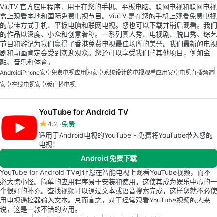
ViuTV 官方应用程序，用于在您的手机、平板电脑、联网电视和联网电视
盒上观看本地和国际免费电视节目。ViuTV 是在您的手机上观看免费电视
的最佳方式手机、平板电脑和联网电视。您也可以下载并稍后观看。我们
的作品以深度、小众和创意着称。一系列真人秀、电视剧、脱口秀、综艺
节目和游记为我们赢得了香港免费电视最佳场所的美誉。我们最新的电视
剧和动画肯定会受到欢迎观众。您还可以享受我们的其他项目，例如金
融、音乐和体育。
Android
iPhone
安卓免费电视应用
为安卓系统设计的电视观看应用
安卓电视直播频道
安卓在线电视
安卓版直播电视
YouTube for Android TV
4.2
免费
适用于Android电视的YouTube - 免费将YouTube带入您的
电视！
Android 免费下载
YouTube for Android TV可让您在智能电视上观看YouTube视频，而不
必大惊小怪。简单的应用程序易于安装和使用，这使其成为娱乐中心的一
个很好的补充。查找视频可以通过文本或语音搜索完成，这样您就不必使
用电视遥控器输入文本。总而言之，对于经常观看YouTube视频的人来
说，这是一款不错的应用。