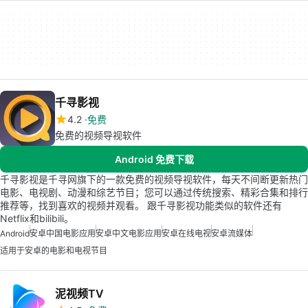
千寻影视
4.2
免费
免费的视频导视软件
Android 免费下载
千寻影视是千寻网旗下的一款免费的视频导视软件，每天不间断更新热门
电影、电视剧、动漫和综艺节目；您可以通过传统搜索、精彩合集和排行
推荐等，找到喜欢的视频并观看。 跟千寻影视功能类似的软件还有
Netflix和bilibili。
Android
安卓中国电影应用
安卓中文电影应用
安卓在线电视
安卓流媒体
适用于安卓的电影和电视节目
泥视频TV