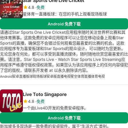
Star Sports One Live Cricket
4.8
免费
星体育一直播板球：在您的手机上观看现场板球
Android 免费下载
请通过Star Sports One Live Cricket应用程序随时关注世界杯比赛和其
他体育赛事。这款免费的安卓应用程序可以让您在移动设备上观看Star
Sports的直播，确保您不会错过任何观看您最喜爱的比赛的机会。这款
应用程序专为喜爱板球和Star Sports的观众设计，可以随时为您更新。
无论您身在何处，都可以享受到直播流媒体，随时随地欣赏您最喜爱的比
赛。请注意，Star Sports Live - Watch Star Sports Live Streaming应
用程序严格遵守版权侵权政策。如果您认为该应用程序上的任何内容侵犯
了您的版权，请联系开发者 at 以永久删除该内容。
Android
安卓直播板球
现场板球
安卓版直播电视
星空体育
直播体育电视
Live Toto Singapore
4.8
免费
一个由Live4D开发的免费安卓程序。
Android 免费下载
新加坡多多现场是一款免费的安卓软件，属于“生活方式”类别。