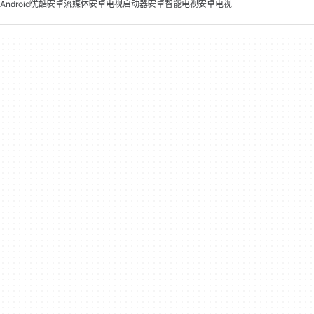
Android
优酷
安卓流媒体
安卓电视启动器
安卓智能电视
安卓电视