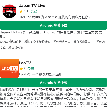
Japan TV Live
4.7
免费
TMD Komyun 为 Android 提供的免费应用程序。
Android 免费下载
Japan TV Live是一款适用于 Android 的免费软件，属于“生活方式”类
别。
Android
手机直播电视
为安卓系统设计的电视观看应用
安卓版直播电视
安卓电视频道
安卓电视直播频道
LaoTV
5
免费
LaoTV：一个精选的娱乐应用
Android 免费下载
LaoTV是由老挝Unitel开发的一款安卓应用，属于生活方式类别。这款功
能齐全的精选应用为希望沉浸在精心挑选的内容中的用户提供了有意义的
体验。无论是独自观看还是与您选择的部落一起观看，LaoTV都提供了各
种娱乐选择。通过LaoTV，您可以享受多样化的电影、剧集和节目。该应