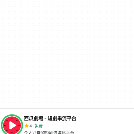
西瓜劇場 - 短劇串流平台
4
免费
令人兴奋的短剧流媒体平台