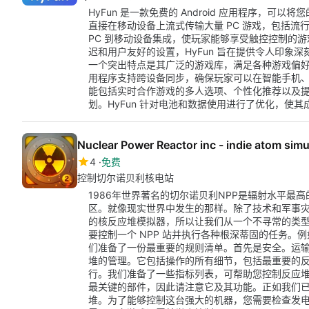
HyFun 是一款免费的 Android 应用程序，
直接在移动设备上流式传输大量 PC 游戏，包括流行
PC 到移动设备集成，使玩家能够享受触控控制的
迟和用户友好的设置，HyFun 旨在提供令人印象深
一个突出特点是其广泛的游戏库，满足各种游戏偏
用程序支持跨设备同步，确保玩家可以在智能手机
能包括实时合作游戏的多人选项、个性化推荐以及
划。HyFun 针对电池和数据使用进行了优化，使
Nuclear Power Reactor inc - indie atom simu
4
免费
控制切尔诺贝利核电站
1986年世界著名的切尔诺贝利NPP是辐射水平最
区。就像现实世界中发生的那样。除了技术和军事
的核反应堆模拟器，所以让我们从一个不寻常的类
要控制一个 NPP 站并执行各种根深蒂固的任务。
们准备了一份最重要的规则清单。首先是安全。运
堆的管理。它包括操作的所有细节，包括最重要的反应
行。我们准备了一些指标列表，可帮助您控制反应堆及
最关键的部件，因此请注意它及其功能。正如我们
堆。为了能够控制这台强大的机器，您需要检查发