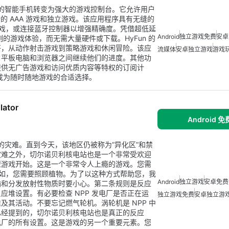
可以将您的智能手机转变为强大的游戏控制台。它允许用户
的 AAA 游戏和独立游戏。该应用程序具有无缝的
游戏，或连接蓝牙控制器以增强精确度。凭借超低延
Android
独立游戏免费
安卓
刻的游戏体验，而无需大量硬件或下载。HyFun 的
好，从动作射击游戏到策略游戏和休闲冒险。该应
流媒体
安卓独立游戏
游戏
、平板电脑和浏览器之间继续他们的进度。其他功
提供无广告游戏和访问优质内容等特权的订阅计
其成为随时随地游戏的合适选择。
lator
Android 
高的灾难。直到今天，该地区仍被称为“异化区”和禁
灾难之外，切尔诺贝利核电站也是一个非常受欢迎
型游戏开始。这是一个非常令人上瘾的游戏。您需
例如，您需要照顾植物。为了以这种方式帮助您，我
Android
独立游戏
安卓免费
输和分发放射性物质时要小心。第二条规则是反应
堆设置。有必要检查 NPP 发电厂是否正在运
独立游戏免费
安卓独立游
其活动。不要忘记燃气轮机。涡轮机是 NPP 中
已经提到的，切尔诺贝利核电站也是真正的反应
电厂的所有设置。这是游戏的另一个重要元素。您