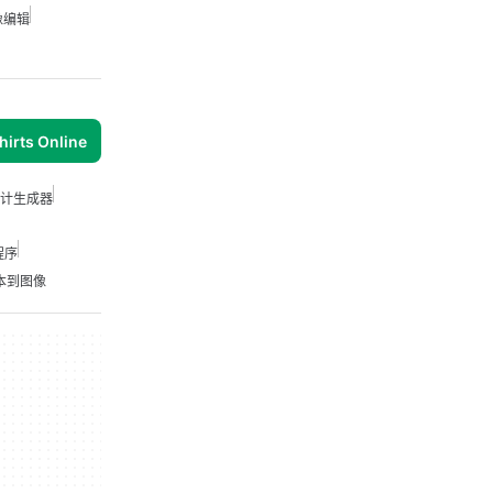
像编辑
irts Online
恤设计生成器
程序
文本到图像