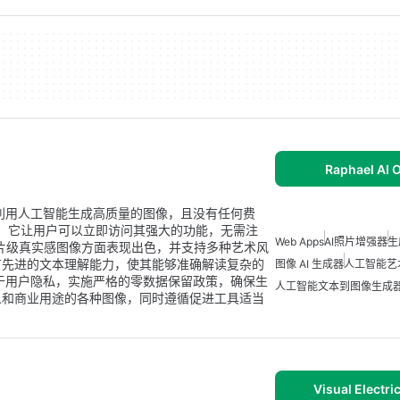
Raphael AI 
程序，利用人工智能生成高质量的图像，且没有任何费
器，它让用户可以立即访问其强大的功能，无需注
Web Apps
AI照片增强器
生
I 在生成照片级真实感图像方面表现出色，并支持多种艺术风
有先进的文本理解能力，使其能够准确解读复杂的
图像 AI 生成器
人工智能艺
 专注于用户隐私，实施严格的零数据保留政策，确保生
人工智能文本到图像生成
人和商业用途的各种图像，同时遵循促进工具适当
Visual Electri