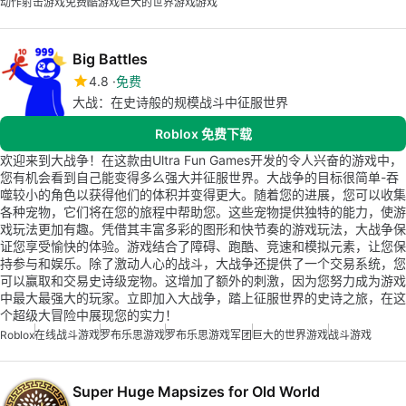
动作射击游戏免费
酷游戏
巨大的世界游戏
游戏
Big Battles
4.8
免费
大战：在史诗般的规模战斗中征服世界
Roblox 免费下载
欢迎来到大战争！在这款由Ultra Fun Games开发的令人兴奋的游戏中，
您有机会看到自己能变得多么强大并征服世界。大战争的目标很简单-吞
噬较小的角色以获得他们的体积并变得更大。随着您的进展，您可以收集
各种宠物，它们将在您的旅程中帮助您。这些宠物提供独特的能力，使游
戏玩法更加有趣。凭借其丰富多彩的图形和快节奏的游戏玩法，大战争保
证您享受愉快的体验。游戏结合了障碍、跑酷、竞速和模拟元素，让您保
持参与和娱乐。除了激动人心的战斗，大战争还提供了一个交易系统，您
可以赢取和交易史诗级宠物。这增加了额外的刺激，因为您努力成为游戏
中最大最强大的玩家。立即加入大战争，踏上征服世界的史诗之旅，在这
个超级大冒险中展现您的实力！
Roblox
在线战斗游戏
罗布乐思游戏
罗布乐思游戏军团
巨大的世界游戏
战斗游戏
Super Huge Mapsizes for Old World