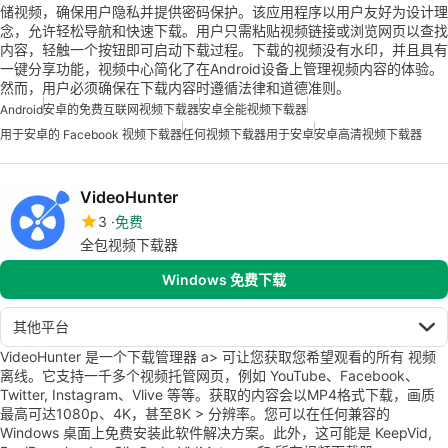
储视频，确保用户隐私并提供密码保护。该应用程序以用户友好为设计理
念，允许轻松导航和快速下载。用户只需粘贴视频链接或浏览网页以查找
内容，轻触一个按钮即可启动下载过程。下载的视频没有水印，并且具有
一键分享功能，视频中心简化了在Android设备上管理视频内容的体验。
然而，用户必须确保在下载内容时遵循法律和道德准则。
Android
安卓的免费互联网视频下载器
安卓全能视频下载器
用于安卓的 Facebook 视频下载器
任何视频下载器用于安卓
安卓高清视频下载器
VideoHunter
3
免费
全包视频下载器
Windows 免费下载
其他平台
VideoHunter 是一个下载管理器 a> 可让您获取您希望观看的所有 视频
离线。它支持一千多个视频托管网页，例如 YouTube、Facebook、
Twitter, Instagram、Vlive 等等。获取的内容会以MP4格式下载，画质
最高可达1080p、4K，甚至8K > 分辨率。您可以在任何兼容的
Windows 桌面上免费安装此软件解决方案。此外，这可能是 KeepVid,