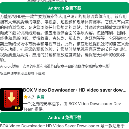
Android 免费下载
万能影视HD是一款主要为海外华人用户设计的视频流媒体应用。该应用
拥有大量高质量的电影、电视剧、短视频和现场体育赛事。它还具有内置
的网络浏览器，允许您浏览任何您想要的网站，并通过内部播放器观看视
频或下载以供离线观看。该应用提供全面的娱乐内容，包括韩剧、国剧、
经典和最新电影、爱情故事、古装剧、都市剧、宫廷剧等等。它还提供定
期更新的现场体育赛事和电视节目。此外，该应用还提供独特的自定义源
导入功能，扩展您的观影体验，让您随时随地观看您喜爱的节目和电影。
视频质量为高清，应用的加载和播放速度流畅，确保您无间断的观影体
验。
Android
适用于安卓的电影和电视节目
安卓平台的流媒体多媒体
安卓电影
安卓在线电影
安卓视频下载器
BOX Video Downloader : HD video saver downloader
4.7
免费
一个免费的安卓程序，由 BOX Video Downloader Dev
Team 提供。
Android 免费下载
BOX Video Downloader: HD Video Saver Downloader 是一款适用于