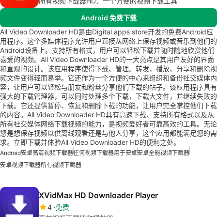
所有视频下载器HD：一个方便的视频下载工具
Android 免费下载
All Video Downloader HD是由Digital apps store开发的免费Android应
用程序。这个多媒体程序允许用户直接从网络上保存视频或音乐到他们的
Android设备上。支持所有格式，用户可以轻松下载并随时随地欣赏他们
喜爱的视频。All Video Downloader HD的一大亮点是其用户友好的界面
和直观的设计。该应用程序使得下载、管理、转发、播放、分享和删除视
频文件变得轻而易举。它还作为一个方便的中心来组织和备份社交媒体内
容，让用户可以轻松与朋友和粉丝分享他们下载的帖子。该应用程序具有
强大的下载管理器，可以同时处理多个下载，下载大文件，并继续失败的
下载。它还提供暂停、恢复和删除下载的功能，让用户完全掌控他们下载
的内容。All Video Downloader HD具有高速下载、支持所有格式以及从
所有社交媒体网络下载视频的能力，是视频爱好者可靠高效的工具。无论
您是想保存视频以供离线观看还是与他人分享，这个应用都能满足您的需
求。立即下载并体验All Video Downloader HD的便利之处。
Android
安卓高清视频下载器
任何视频下载器用于安卓
安卓全能视频下载器
安卓视频下载器
所有视频下载器
XVidMax HD Downloader Player
4
免费