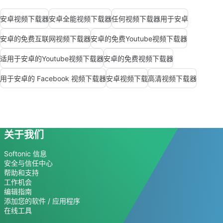
安卓视频下载器
安卓全能视频下载器
任何视频下载器用于安卓
安卓的免费互联网视频下载器
安卓的免费Youtube视频下载器
适用于安卓的Youtube视频下载器
安卓的免费视频下载器
用于安卓的 Facebook 视频下载器
安卓视频下载
高清视频下载器
关于我们
Softonic 信息
安全与信任中心
帮助和支持
工作机会
编辑指南
添加您的软件 / 应用程序
在线工具