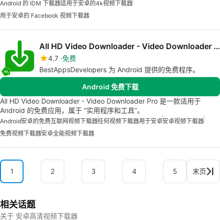
Android 的 IDM 下载器
适用于安卓的4k视频下载器
用于安卓的 Facebook 视频下载器
All HD Video Downloader - Video Downloader Pro
4.7
免费
BestAppsDevelopers 为 Android 提供的免费程序。
Android 免费下载
All HD Video Downloader - Video Downloader Pro 是一款适用于
Android 的免费应用，属于 “实用程序和工具”。
Android
安卓的免费互联网视频下载器
任何视频下载器用于安卓
安卓视频下载器
免费视频下载器
安卓全能视频下载器
1
2
3
4
5
末页
相关话题
关于 安卓高清视频下载器