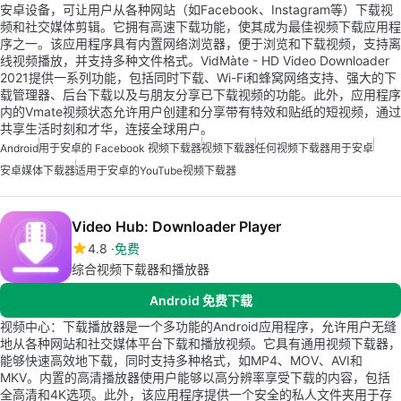
安卓设备，可让用户从各种网站（如Facebook、Instagram等）下载视
频和社交媒体剪辑。它拥有高速下载功能，使其成为最佳视频下载应用程
序之一。该应用程序具有内置网络浏览器，便于浏览和下载视频，支持离
线视频播放，并支持多种文件格式。VidMàte - HD Video Downloader
2021提供一系列功能，包括同时下载、Wi-Fi和蜂窝网络支持、强大的下
载管理器、后台下载以及与朋友分享已下载视频的功能。此外，应用程序
内的Vmate视频状态允许用户创建和分享带有特效和贴纸的短视频，通过
共享生活时刻和才华，连接全球用户。
Android
用于安卓的 Facebook 视频下载器
视频下载器
任何视频下载器用于安卓
安卓媒体下载器
适用于安卓的YouTube视频下载器
Video Hub: Downloader Player
4.8
免费
综合视频下载器和播放器
Android 免费下载
视频中心：下载播放器是一个多功能的Android应用程序，允许用户无缝
地从各种网站和社交媒体平台下载和播放视频。它具有通用视频下载器，
能够快速高效地下载，同时支持多种格式，如MP4、MOV、AVI和
MKV。内置的高清播放器使用户能够以高分辨率享受下载的内容，包括
全高清和4K选项。此外，该应用程序提供一个安全的私人文件夹用于存