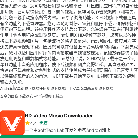
变得无缝体验。您可以轻松浏览网站和平台，并且借助应用程序的自动检
测功能，它可以快速识别要下载的视频。这样可以节省您的时间和精力，
因为您不必手动搜索所需内容。nn除了浏览功能，X HD视频下载器还具
有全功能的下载管理器。您可以随时暂停、恢复和删除下载，确保顺畅和
便捷的下载过程。该应用程序还支持后台下载，允许您在下载进行时继续
使用其他应用程序或浏览网页。nn使用X HD视频下载器，您可以以各种
格式下载视频和图片，包括流行的格式如mp4、mov和avi。该应用程序
还支持高清视频下载，因此您可以在设备上享受高质量的内容。下载完成
后，您可以使用应用程序的内置播放器离线播放视频，该播放器提供了播
放速度调整和重复模式等功能。nn总的来说，X HD视频下载器是一个可
靠且功能丰富的应用程序，使下载视频和图片变得轻松。其直观的界面、
快速的下载速度和对各种格式的支持使其成为任何想要保存自己喜爱内容
以供离线观看的人的首选。立即下载并开始享受X HD视频下载器的便利
和强大功能。
Android
安卓视频下载器
任何视频下载器用于安卓
安卓高清视频下载器
安卓的图像下载器
安卓全能视频下载器
HD Video Music Downloader
4.4
免费
一个由SoftTech Lab开发的免费Android程序。