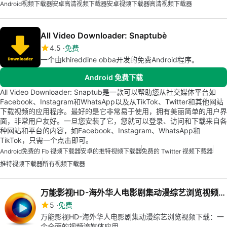
Android
视频下载器
安卓高清视频下载器
安卓视频下载器
高清视频下载器
All Video Downloader: Snaptubè
4.5
免费
一个由khireddine obba开发的免费Android程序。
Android 免费下载
All Video Downloader: Snaptub是一款可以帮助您从社交媒体平台如
Facebook、Instagram和WhatsApp以及从TikTok、Twitter和其他网站
下载视频的应用程序。最好的是它非常易于使用，拥有美丽简单的用户界
面，非常用户友好。一旦您安装了它，您就可以登录、访问和下载来自各
种网站和平台的内容，如Facebook、Instagram、WhatsApp和
TikTok，只需一个点击即可。
Android
免费的 Fb 视频下载器
安卓的推特视频下载器
免费的 Twitter 视频下载器
推特视频下载器
所有视频下载器
万能影视HD-海外华人电影剧集动漫综艺浏览视频下载
5
免费
万能影视HD-海外华人电影剧集动漫综艺浏览视频下载：一
个全面的视频流媒体应用