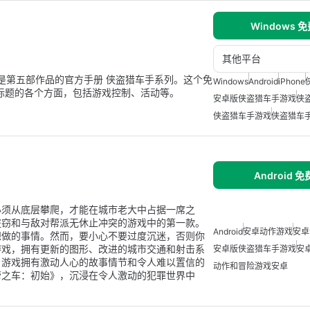
Windows 
其他平台
，是第五部作品的官方手册 侠盗猎车手系列。这个免
Windows
Android
iPhone
该标题的各个方面，包括游戏控制、活动等。
安卓版侠盗猎车手游戏
侠
侠盗猎车手游戏
侠盗猎车
Android 
必须从底层攀爬，才能在城市老大中占据一席之
盗窃和与敌对帮派无休止冲突的游戏中的第一款。
Android
安卓动作游戏
安卓
想做的事情。然而，要小心不要过度沉迷，否则你
游戏，拥有更新的图形、改进的城市交通和射击系
安卓版侠盗猎车手游戏
安
。游戏拥有激动人心的故事情节和令人难以置信的
动作和冒险游戏安卓
帮之车：初始》，沉浸在令人激动的犯罪世界中