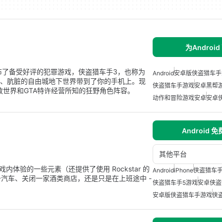
为Android
e发布了备受好评的犯罪游戏，侠盗猎车手3，也称为
Android
安卓版侠盗猎车手
黑暗、肮脏的自由城地下世界带到了你的手机上。现
侠盗猎车手游戏
安卓黑帮
放世界和GTA特许经营所知的狂野角色阵容。
动作和冒险游戏安卓
安卓
Android 
其他平台
游戏内体验的一些元素（还提供了使用 Rockstar 的
Android
iPhone
侠盗猎车
升汽车、关闭一家酒类商店，还是只是在上班途中 -
侠盗猎车手5游戏
安卓侠盗
安卓版侠盗猎车手游戏
侠