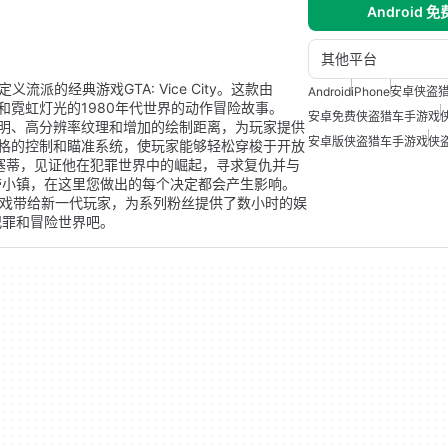
Android 
其他平台
义流派的经典游戏GTA: Vice City。这款由
Android
iPhone
安卓侠盗
活力和霓虹灯光的1980年代世界的动作冒险故事。
安卓免费侠盗猎车手游戏
色的新照明、高分辨率纹理和增加的绘制距离，为玩家提供
安卓版侠盗猎车手游戏
侠
格的控制和瞄准系统，使玩家能够轻松穿梭于开放
塞蒂，见证他在犯罪世界中的崛起，寻求复仇并与
带小镇，在这里您做出的每个决定都会产生影响。
喜爱的经典游戏带给新一代玩家，为系列粉丝提供了数小时的娱
犯罪和冒险世界吧。