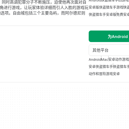
Android
侠盗猎车手四游戏
，同时高调犯罪分子不断施压，迫使他再次面对自
称视角进行游戏，让玩家体验详细而引人入胜的游戏玩
安卓版侠盗猎车手游戏
侠
动选项。自由城包括三个主要岛屿，而阿尔德尼则
侠盗猎车手安卓版
免费安
为Android
其他平台
Android
Mac
安卓动作游戏
安卓侠盗猎车手
侠盗猎车
动作和冒险游戏安卓