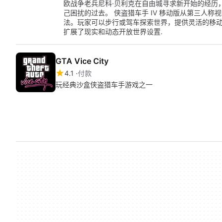
欧战争老兵尼科·贝利克在自由城寻求新开始的经历
己困扰的过去。 侠盗猎车手 IV 移动版从第三人
法。玩家可以步行或驾车探索世界，提供灵活的移
扩展了现实和动态开放世界设置.
GTA Vice City
4.1
付款
玩经典沙盒侠盗猎车手游戏之一