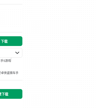
s 下载
手5游戏
安卓侠盗猎车手
免费下载