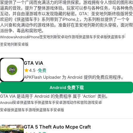
家提供了一个广阔而充满活力的环境供探索。游戏拥有令人惊叹的图形和
逼真的音效，提升了整体游戏体验。玩家可以参与各种任务，与各种角色
互动，并自由漫游城市以发现隐藏的秘密。GTA：圣安地列斯终极版将受
欢迎的《侠盗猎车手》系列带到了iPhone上，为系列粉丝提供了一个令
人兴奋和充满动作的游戏体验。准备好在圣安地列斯的街头穿梭，面对帮
派纷争、毒品和腐败吧。
Windows
Android
iPhone
圣安地列斯
安卓动作游戏
侠盗猎车手安卓版
侠盗猎车手
圣安地列斯安卓版
GTA ViA
4.5
免费
APKFlash Uploader 为 Android 提供的免费应用程序。
Android 免费下载
GTA ViA 是适用于 Android 的免费程序 属于 'Action' 类别。
Android
安卓侠盗猎车手
侠盗猎车手安卓游戏
动作和冒险游戏安卓
安卓版侠盗猎车手游戏
侠盗猎车手安卓版
GTA 5 Theft Auto Mcpe Craft