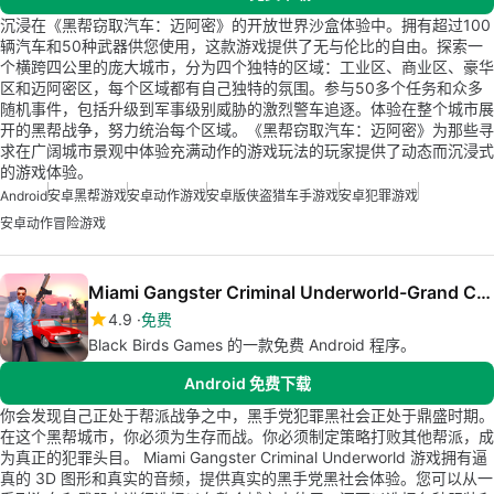
沉浸在《黑帮窃取汽车：迈阿密》的开放世界沙盒体验中。拥有超过100
辆汽车和50种武器供您使用，这款游戏提供了无与伦比的自由。探索一
个横跨四公里的庞大城市，分为四个独特的区域：工业区、商业区、豪华
区和迈阿密区，每个区域都有自己独特的氛围。参与50多个任务和众多
随机事件，包括升级到军事级别威胁的激烈警车追逐。体验在整个城市展
开的黑帮战争，努力统治每个区域。《黑帮窃取汽车：迈阿密》为那些寻
求在广阔城市景观中体验充满动作的游戏玩法的玩家提供了动态而沉浸式
的游戏体验。
Android
安卓黑帮游戏
安卓动作游戏
安卓版侠盗猎车手游戏
安卓犯罪游戏
安卓动作冒险游戏
Miami Gangster Criminal Underworld-Grand Car Drive
4.9
免费
Black Birds Games 的一款免费 Android 程序。
Android 免费下载
你会发现自己正处于帮派战争之中，黑手党犯罪黑社会正处于鼎盛时期。
在这个黑帮城市，你必须为生存而战。你必须制定策略打败其他帮派，成
为真正的犯罪头目。 Miami Gangster Criminal Underworld 游戏拥有逼
真的 3D 图形和真实的音频，提供真实的黑手党黑社会体验。您可以从一