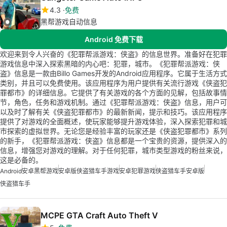
4.3
免费
黑帮游戏自动信息
Android 免费下载
欢迎来到令人兴奋的《犯罪帮派游戏：侠盗》的信息世界。准备好在犯罪
游戏信息中深入探索黑暗的内心吧：犯罪，城市。《犯罪帮派游戏：侠
盗》信息是一款由Billo Games开发的Android应用程序。它属于生活方式
类别，并且可以免费使用。该应用程序为用户提供有关流行游戏《侠盗犯
罪都市》的详细信息。它提供了有关游戏的各个方面的见解，包括故事情
节，角色，任务和游戏机制。通过《犯罪帮派游戏：侠盗》信息，用户可
以及时了解有关《侠盗犯罪都市》的最新新闻，提示和技巧。该应用程序
提供了对游戏的全面概述，使玩家能够提升游戏体验，深入探索犯罪和城
市探索的虚拟世界。无论您是经验丰富的玩家还是《侠盗犯罪都市》系列
的新手，《犯罪帮派游戏：侠盗》信息都是一个宝贵的资源，提供深入的
信息，增强您对游戏的理解。对于任何犯罪，城市类型游戏的粉丝来说，
这是必备的。
Android
安卓黑帮游戏
安卓版侠盗猎车手游戏
安卓犯罪游戏
侠盗猎车手安卓版
侠盗猎车手
MCPE GTA Craft Auto Theft V