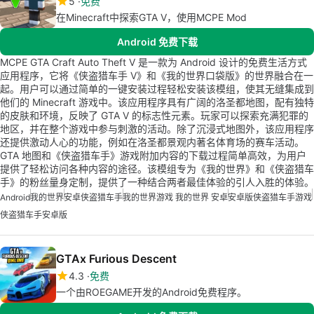
5
免费
在Minecraft中探索GTA V，使用MCPE Mod
Android 免费下载
MCPE GTA Craft Auto Theft V 是一款为 Android 设计的免费生活方式
应用程序，它将《侠盗猎车手 V》和《我的世界口袋版》的世界融合在一
起。用户可以通过简单的一键安装过程轻松安装该模组，使其无缝集成到
他们的 Minecraft 游戏中。该应用程序具有广阔的洛圣都地图，配有独特
的皮肤和环境，反映了 GTA V 的标志性元素。玩家可以探索充满犯罪的
地区，并在整个游戏中参与刺激的活动。除了沉浸式地图外，该应用程序
还提供激动人心的功能，例如在洛圣都景观内著名体育场的赛车活动。
GTA 地图和《侠盗猎车手》游戏附加内容的下载过程简单高效，为用户
提供了轻松访问各种内容的途径。该模组专为《我的世界》和《侠盗猎车
手》的粉丝量身定制，提供了一种结合两者最佳体验的引人入胜的体验。
Android
我的世界
安卓侠盗猎车手
我的世界游戏 我的世界 安卓
安卓版侠盗猎车手游戏
侠盗猎车手安卓版
GTAx Furious Descent
4.3
免费
一个由ROEGAME开发的Android免费程序。