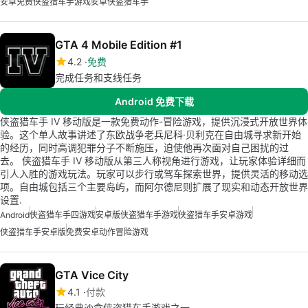
安卓免费侠盗猎车手游戏
安卓侠盗猎车手
GTA 4 Mobile Edition #1
4.2
免费
完成任务和支线任务
Android 免费下载
侠盗猎车手 IV 移动版是一款免费动作-冒险游戏，提供沉浸式开放世界体
验。这个单人故事讲述了东欧战争老兵尼科·贝利克在自由城寻求新开始
的经历，同时高调犯罪分子不断施压，迫使他再次面对自己困扰的过
去。 侠盗猎车手 IV 移动版从第三人称视角进行游戏，让玩家体验详细而
引人入胜的游戏玩法。玩家可以步行或驾车探索世界，提供灵活的移动选
项。自由城包括三个主要岛屿，而阿尔德尼则扩展了现实和动态开放世界
设置.
Android
侠盗猎车手四游戏
安卓版侠盗猎车手游戏
侠盗猎车手安卓游戏
侠盗猎车手安卓版
免费安卓动作冒险游戏
GTA Vice City
4.1
付款
玩经典沙盒侠盗猎车手游戏之一