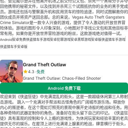
包、会见威尔逊并在他离开机场之前交付公文包、杀死一个黑帮分子并夺
回他携带的秘密文件，以及找到并杀死三个试图抵抗你的业务的黑手党成
员。游戏还包括与警察直升机和民用货车的惊险追逐，同时试图解救你的
团伙成员并将资产送回总部。总的来说，Vegas Auto Theft Gangsters
Crime Simulator是一款令人兴奋的游戏，提供了令人激动的开放世界冒
险体验。游戏的图形令人印象深刻，小地图对于寻找公文包和其他目标非
常有用。如果你是开放世界冒险游戏的粉丝，这款游戏绝对值得一试。
Android
安卓免费侠盗猎车手游戏
安卓犯罪游戏
安卓黑帮游戏
安卓版侠盗猎车手游戏
侠盗猎车手安卓版
Grand Theft Outlaw
4.3
免费
Grand Theft Outlaw: Chaos-Filled Shooter
Android 免费下载
欢迎来到《侠盗狂徒》中充满混乱的街头，这是一款超级休闲第三人称射
击游戏。 跳入一个充满对手帮派和古怪角色的广阔城市游乐场。释放你
内心的叛逆者，在这个霓虹灯照亮的景观中展开史诗般的枪战和任务。用
各种奇特的武器定制你的角色，准备好在街头留下自己的印记。《侠盗狂
徒》具有直观的控制和令人上瘾的游戏性，为休闲玩家和经验丰富的老兵
提供无尽的娱乐。在屋顶上进行充满肾上腺素的枪战，肆意横行于街头，