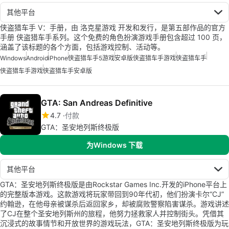
其他平台
侠盗猎车手 V：手册，由 洛克星游戏 开发和发行，是第五部作品的官方
手册 侠盗猎车手系列。这个免费的角色扮演游戏手册包含超过 100 页，
涵盖了该标题的各个方面，包括游戏控制、活动等。
Windows
Android
iPhone
侠盗猎车手5游戏
安卓版侠盗猎车手游戏
侠盗猎车手
侠盗猎车手游戏
侠盗猎车手安卓版
GTA: San Andreas Definitive
4.7
付款
GTA：圣安地列斯终极版
为Windows 下载
其他平台
GTA：圣安地列斯终极版是由Rockstar Games Inc.开发的iPhone平台上
的完整版本游戏。这款游戏将玩家带回到90年代初，他们扮演卡尔“CJ”
约翰逊，在他母亲被谋杀后返回家乡，却被腐败警察陷害谋杀。游戏讲述
了CJ在整个圣安地列斯州的旅程，他努力拯救家人并控制街头。凭借其
沉浸式的故事情节和开放世界的游戏玩法，GTA：圣安地列斯终极版为玩