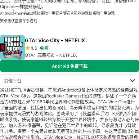
之后，它终于在这个伟大的改编中走向了移动设备 。现在，准备像Toni
Cipriani一样提升暴徒。
Android
iPhone
自由城
侠盗猎车手安卓版
安卓犯罪游戏
侠盗猎车手游戏
安卓版侠盗猎车手游戏
GTA: Vice City – NETFLIX
4.6
免费
GTA：罪恶都市 - NETFLIX
Android 免费下载
其他平台
通过NETFLIX会员资格，在您的Android设备上体验定义流派的经典游戏
GTA: Vice City。这款由Rockstar Games开发的游戏，讲述了一个充满
活力和霓虹灯光的1980年代世界的动作冒险故事。GTA: Vice City进行
了全面的增强，包括出色的新照明、高分辨率纹理和增加的绘制距离，为
玩家提供沉浸式的游戏体验。游戏采用了《侠盗猎车手V》风格的控制和
瞄准系统，使玩家能够轻松穿梭于开放世界环境中，并参与激动人心的任
务。加入汤米·维塞蒂，见证他在犯罪世界中的崛起，寻求复仇并与背叛
作斗争。探索一个充满过度和无尽可能性的热带小镇，在这里您做出的每
个决定都会产生影响。GTA: Vice City – NETFLIX将这款备受喜爱的经典