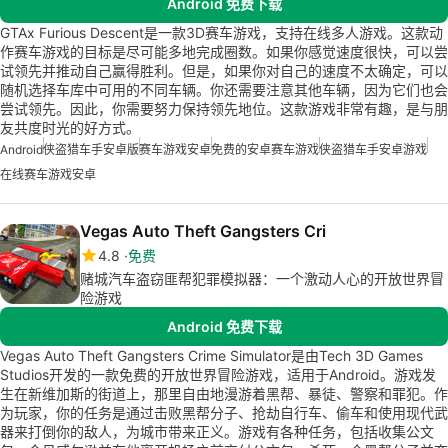
Android 免费下载
GTAx Furious Descent是一款3D赛车游戏，支持在线多人游戏。这款动
作赛车游戏的目标是尽可能多地完成圈数。如果你感觉速度很快，可以尝
试领先并推动自己赢得胜利。但是，如果你对自己的速度不太确定，可以
随机选择车库中可用的不同车辆。你还需要注意其他车辆，因为它们也会
尝试领先。因此，你需要努力保持领先地位。这款游戏非常有趣，是与朋
友共度时光的好方式。
Android
侠盗猎车手安卓版
赛车游戏安卓
免费的安卓赛车游戏
侠盗猎车手安卓游戏
在线赛车游戏安卓
Vegas Auto Theft Gangsters Cri
4.8
免费
赌城汽车盗窃匪帮犯罪模拟器：一个激动人心的开放世界冒
险游戏
Android 免费下载
Vegas Auto Theft Gangsters Crime Simulator是由Tech 3D Games
Studios开发的一款免费的开放世界冒险游戏，适用于Android。游戏发
生在新维加斯的街道上，那里自由地漫游着黑帮、暴徒、警察和罪犯。作
为玩家，你的任务是通过击败黑帮分子、抢劫自行车、偷车和使用现代武
器来打倒你的敌人，为城市带来正义。游戏有各种任务，包括收集公文