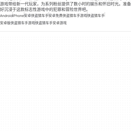
游戏带给新一代玩家，为系列粉丝提供了数小时的娱乐和怀旧时光。准备
好沉浸于这款标志性游戏中的犯罪和冒险世界吧。
Android
iPhone
安卓侠盗猎车手
安卓免费侠盗猎车手游戏
侠盗猎车手
安卓版侠盗猎车手游戏
侠盗猎车手安卓游戏