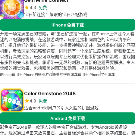
Gem Mine Connect
4.3
免费
宝石矿连接：耀眼的宝石匹配游戏
iPhone 免费下载
开始一场充满宝石的冒险，与“宝石矿连接”一起，在iPhone上体验令人着
迷的匹配消除挑战。在这款游戏中，玩家连接相同颜色的宝石以清除它
们，提升他们的采矿技能，进一步探索神秘的矿井。游戏提供创新的匹配
机制，考验玩家的策略和速度，同时还有一个采矿进度系统，解锁新工具
以进行高效挖掘。玩家可以雇佣专业经理来优化采矿操作和策略，游戏拥
有多样的关卡和挑战，承诺带来无尽的刺激，有新的谜题需要解决。令人
惊叹的视觉效果，包括精美的图形和动画，提升整体游戏体验。
iPhone
适用于iPhone的拼图游戏
免费的拼图游戏适用于iPhone
宝石游戏
Color Gemstone 2048
4.9
免费
适合Android用户的引人入胜的拼图游戏
Android 免费下载
彩色宝石2048是一款迷人的数字宝石合成游戏，专为Android设备设
计。玩家通过点击来放置宝石，主要目标是合并两个相同数字的宝石。随