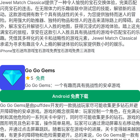
Jewel Match Classical提供了一种令人愉悦的宝石交换体验，完美匹配
闪亮宝石的连击。在无限体力的乐趣级联中测试您的技能，解锁新的活
动。这款游戏拥有数千个具有挑战性的关卡，为您提供独特而迷人的冒
险。利用强大的助推器、独特的物品和惊人的连击来清除路上的障碍。此
外，解冻宝石并解锁引人入胜的地图，获得沉浸式的游戏体验。踏上这充
满宝石的旅程，享受在这款引人入胜且具有挑战性的游戏中匹配宝石的乐
趣。凭借其多样化的关卡和战略性的游戏元素，Jewel Match Classical
承诺为寻求有趣且令人上瘾的解谜体验的玩家提供数小时的娱乐。
iPhone
宝石迷阵游戏
宝石游戏免费
宝石游戏
免费三消游戏
Go Go Gems
5
免费
Go Go Gems：一个有趣而具有挑战性的安卓游戏
Android 免费下载
Go Go Gems是由puffdev开发的一款挑战玩家尽可能收集更多钻石并避
开障碍物的安卓游戏。游戏的概念很简单：玩家控制一个角色，在充满尖
刺和其他危险的一系列关卡中穿行，同时尽可能收集更多的钻石。游戏的
图形明亮且色彩丰富，操作简单易用。玩家可以通过滑动屏幕左右移动角
色，并通过点击屏幕跳跃。随着玩家在游戏中的进展，关卡变得越来越困
难，有更多的障碍物和危险需要避开。总的来说，Go Go Gems是一款有