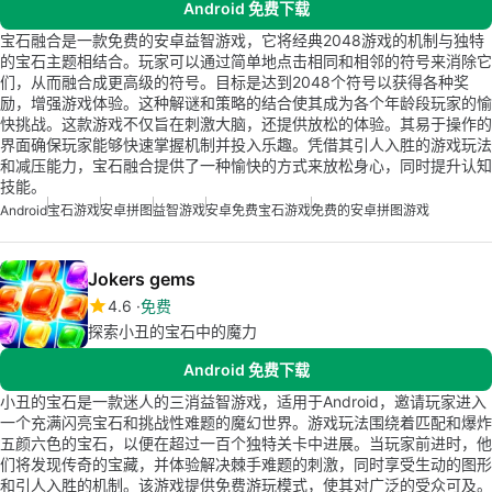
Android 免费下载
宝石融合是一款免费的安卓益智游戏，它将经典2048游戏的机制与独特
的宝石主题相结合。玩家可以通过简单地点击相同和相邻的符号来消除它
们，从而融合成更高级的符号。目标是达到2048个符号以获得各种奖
励，增强游戏体验。这种解谜和策略的结合使其成为各个年龄段玩家的愉
快挑战。这款游戏不仅旨在刺激大脑，还提供放松的体验。其易于操作的
界面确保玩家能够快速掌握机制并投入乐趣。凭借其引人入胜的游戏玩法
和减压能力，宝石融合提供了一种愉快的方式来放松身心，同时提升认知
技能。
Android
宝石游戏
安卓拼图
益智游戏
安卓免费宝石游戏
免费的安卓拼图游戏
Jokers gems
4.6
免费
探索小丑的宝石中的魔力
Android 免费下载
小丑的宝石是一款迷人的三消益智游戏，适用于Android，邀请玩家进入
一个充满闪亮宝石和挑战性难题的魔幻世界。游戏玩法围绕着匹配和爆炸
五颜六色的宝石，以便在超过一百个独特关卡中进展。当玩家前进时，他
们将发现传奇的宝藏，并体验解决棘手难题的刺激，同时享受生动的图形
和引人入胜的机制。该游戏提供免费游玩模式，使其对广泛的受众可及。