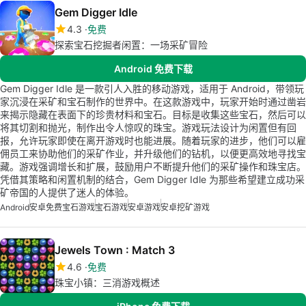
Gem Digger Idle
4.3
免费
探索宝石挖掘者闲置：一场采矿冒险
Android 免费下载
Gem Digger Idle 是一款引人入胜的移动游戏，适用于 Android，带领玩
家沉浸在采矿和宝石制作的世界中。在这款游戏中，玩家开始时通过凿岩
来揭示隐藏在表面下的珍贵材料和宝石。目标是收集这些宝石，然后可以
将其切割和抛光，制作出令人惊叹的珠宝。游戏玩法设计为闲置但有回
报，允许玩家即使在离开游戏时也能进展。随着玩家的进步，他们可以雇
佣员工来协助他们的采矿作业，并升级他们的钻机，以便更高效地寻找宝
藏。游戏强调增长和扩展，鼓励用户不断提升他们的采矿操作和珠宝店。
凭借其策略和闲置机制的结合，Gem Digger Idle 为那些希望建立成功采
矿帝国的人提供了迷人的体验。
Android
安卓免费宝石游戏
宝石游戏
安卓游戏
安卓挖矿游戏
Jewels Town : Match 3
4.6
免费
珠宝小镇：三消游戏概述