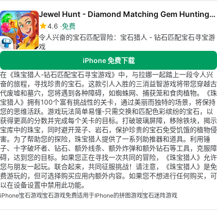
Jewel Hunt - Diamond Matching Gem Hunting Game
4.6
免费
令人兴奋的宝石匹配冒险：宝石猎人 - 钻石匹配宝石寻宝游
戏
iPhone 免费下载
在《珠宝猎人-钻石匹配宝石寻宝游戏》中，与拉娜一起踏上一段令人兴
奋的旅程，寻找珍贵的宝石。这款引人入胜的三消益智游戏将带您穿越古
代废墟和墓穴，您将遇到各种障碍，如蜘蛛网、捕获笼和食肉植物。《珠
宝猎人》拥有100个富有挑战性的关卡，通过美丽而独特的场景，将保持
您的思维活跃。游戏玩法简单易懂-只需交换和匹配色彩缤纷的宝石，以
获得更高的分数并完成每个关卡的目标。打破玻璃屏障，移除铁块，揭示
宝库中的珠宝，同时避开笼子、岩石，保护珍贵的宝石免受饥饿的植物侵
害。为了帮助您的探险，珠宝猎人提供了一系列助推器和道具。利用锤
子、十字破坏者、钻石、额外线条、额外炸弹和额外钻石等工具，克服障
碍，达到您的目标。如果您正在寻找一次共同的冒险，《珠宝猎人》允许
您与朋友一起玩。联合起来，共同征服挑战！请注意，《珠宝猎人》是免
费游玩的，但可选择购买应用内额外内容。如果您不想进行任何购买，可
以在设备设置中禁用此功能。
iPhone
宝石游戏
宝石游戏免费
适用于iPhone的拼图游戏
宝石迷阵游戏