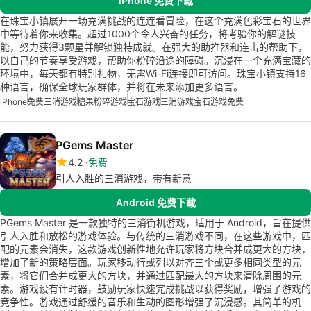
iPhone 免费下载
在珠宝小镇展开一场充满挑战的连连看冒险，在这个充满色彩宝石的世界
中等待着你来收集。超过1000个令人兴奋的任务，将考验你的解谜技
能，努力获得3颗星并解锁独特成就。在强大的助推器和连击的帮助下，
以自己的节奏享受游戏，帮助你粉碎沿途的障碍。沉浸在一个充满宝藏的
环境中，每天都有特别礼物，无需Wi-Fi连接即可访问。珠宝小镇支持16
种语言，确保全球玩家群体，并将在未来添加更多语言。
iPhone
免费三消游戏
糖果粉碎游戏
宝石游戏
三消游戏
宝石游戏免费
PGems Master
4.2
免费
引人入胜的三消游戏，带有新意
Android 免费下载
PGems Master 是一款独特的三消街机游戏，适用于 Android，旨在提供
引人入胜和放松的游戏体验。与传统的三消游戏不同，在这些游戏中，匹
配的元素会消失，这款游戏创新性地允许玩家将方块合并成更大的方块，
增加了新的策略层面。玩家移动行或列以对齐三个或更多相同类型的元
素，将它们合并成更大的方块，并通过匹配最大的方块来清除周围的元
素。游戏设有计时器，鼓励玩家快速完成挑战以获得奖励，增强了游戏的
竞争性。游戏通过舒缓的音乐和生动的图形增强了沉浸感。其简单的机