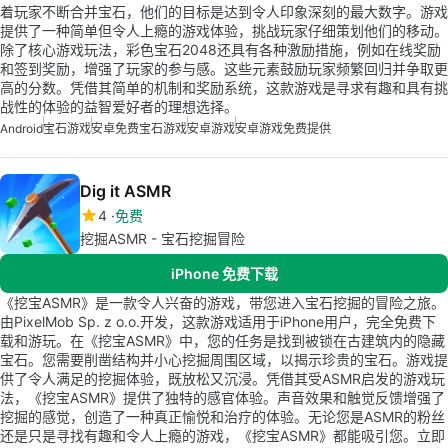
着玩家不断合并宝石，他们的目标是达到令人印象深刻的最大数字。游戏
提供了一种简单但令人上瘾的游戏体验，挑战玩家仔细策划他们的移动。
除了核心游戏玩法，彩色宝石2048还具有各种激励措施，例如在线奖励
和签到奖励，增强了玩家的参与感。这些元素鼓励玩家频繁回归并争取更
高的分数。凭借其简单的机制和奖励系统，这款游戏是寻求有趣和具有挑
战性的体验的益智爱好者的理想选择。
Android
宝石游戏
安卓免费宝石游戏
安卓游戏
安卓游戏免费提供
Dig it ASMR
4
免费
挖掘ASMR - 宝石挖掘冒险
iPhone 免费下载
《挖宝ASMR》是一款令人兴奋的游戏，带您进入宝石挖掘的冒险之旅。
由PixelMob Sp. z o.o.开发，这款游戏适用于iPhone用户，完全免费下
载和游玩。在《挖宝ASMR》中，您的任务是找到被锁在古建筑内的隐藏
宝石。您需要削凿结构并小心挖掘周围区域，以揭示珍贵的宝石。游戏提
供了令人满足的挖掘体验，既放松又沉浸。凭借其受ASMR启发的游戏玩
法，《挖宝ASMR》提供了独特的感官体验。声音效果和触觉反馈增强了
挖掘的感觉，创造了一种真正愉悦和治疗的体验。无论您是ASMR的粉丝
还是只是寻找有趣和令人上瘾的游戏，《挖宝ASMR》都能吸引您。立即