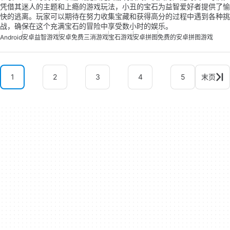
凭借其迷人的主题和上瘾的游戏玩法，小丑的宝石为益智爱好者提供了愉
快的逃离。玩家可以期待在努力收集宝藏和获得高分的过程中遇到各种挑
战，确保在这个充满宝石的冒险中享受数小时的娱乐。
Android
安卓益智游戏
安卓免费三消游戏
宝石游戏
安卓拼图
免费的安卓拼图游戏
1
2
3
4
5
末页