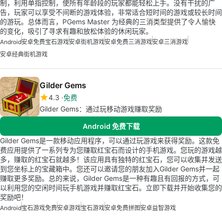
制，利用单指控制，使所有年龄段的玩家都能轻松上手。没有干扰的广
告，玩家可以享受不间断的游戏体验，非常适合短时间的游戏或较长时间
的游玩。总体而言，PGems Master 为经典的三消类型提供了令人愉快
的变化，吸引了寻求有趣和放松体验的休闲玩家。
Android
安卓免费宝石游戏
安卓街机游戏
安卓免费三消游戏
安卓三消游戏
安卓经典街机游戏
Gilder Gems
4.3
免费
Gilder Gems：通过玩移动游戏赚取奖励
Android 免费下载
Gilder Gems是一款移动应用程序，可以通过玩游戏来获得奖励。这款免
费应用提供了一系列专为您赚取红宝石而设计的手机游戏。您玩的游戏越
多，赚取的红宝石就越多！该应用具有独特的红宝石，您可以收集并发送
到您坐标上的宝藏箱中。您还可以邀请您的朋友加入Gilder Gems并一起
赚取更多奖励。总的来说，Gilder Gems是一种有趣且有回报的方式，可
以利用您的空闲时间玩手机游戏并赚取红宝石。立即下载并开始收集您的
奖励吧！
Android
宝石游戏免费
安卓游戏
宝石游戏
安卓免费拼图
安卓益智游戏