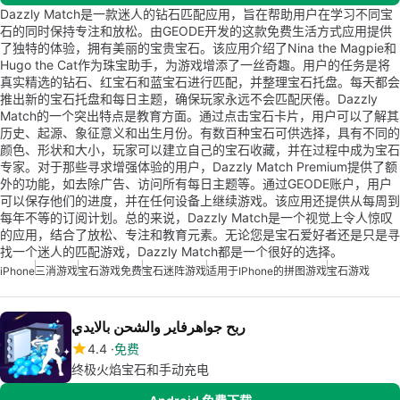
Dazzly Match是一款迷人的钻石匹配应用，旨在帮助用户在学习不同宝
石的同时保持专注和放松。由GEODE开发的这款免费生活方式应用提供
了独特的体验，拥有美丽的宝贵宝石。该应用介绍了Nina the Magpie和
Hugo the Cat作为珠宝助手，为游戏增添了一丝奇趣。用户的任务是将
真实精选的钻石、红宝石和蓝宝石进行匹配，并整理宝石托盘。每天都会
推出新的宝石托盘和每日主题，确保玩家永远不会匹配厌倦。Dazzly
Match的一个突出特点是教育方面。通过点击宝石卡片，用户可以了解其
历史、起源、象征意义和出生月份。有数百种宝石可供选择，具有不同的
颜色、形状和大小，玩家可以建立自己的宝石收藏，并在过程中成为宝石
专家。对于那些寻求增强体验的用户，Dazzly Match Premium提供了额
外的功能，如去除广告、访问所有每日主题等。通过GEODE账户，用户
可以保存他们的进度，并在任何设备上继续游戏。该应用还提供从每周到
每年不等的订阅计划。总的来说，Dazzly Match是一个视觉上令人惊叹
的应用，结合了放松、专注和教育元素。无论您是宝石爱好者还是只是寻
找一个迷人的匹配游戏，Dazzly Match都是一个很好的选择。
iPhone
三消游戏
宝石游戏免费
宝石迷阵游戏
适用于iPhone的拼图游戏
宝石游戏
ربح جواهرفاير والشحن بالايدي
4.4
免费
终极火焰宝石和手动充电