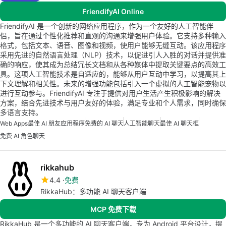
FriendifyAI Online
FriendifyAI 是一个创新的网络应用程序，作为一个友好的人工智能伴
侣，旨在通过个性化推荐和直观的沟通来增强用户体验。它支持多种输入
格式，包括文本、语音、图像和视频，使用户能够无缝互动。该应用程序
采用先进的自然语言处理（NLP）技术，以促进引人入胜的对话并提供准
确的响应，使其成为总结冗长文档和从各种媒体中提取关键要点的高效工
具。这项人工智能技术是自适应的，能够从用户互动中学习，以提高其上
下文理解和相关性。未来的增强功能包括引入一个虚拟的人工智能宠物以
进行互动参与。FriendifyAI 专注于提供对用户生活产生积极影响的解决
方案，结合先进技术与用户友好的体验，满足专业和个人需求，同时确保
多语言支持。
Web Apps
最佳 AI 朋友应用程序
免费的 AI 聊天
人工智能聊天
最佳 AI 聊天框
免费 AI 角色聊天
rikkahub
4.4
免费
RikkaHub：多功能 AI 聊天客户端
MCP 免费下载
RikkaHub 是一个多功能的 AI 聊天客户端，专为 Android 平台设计，提