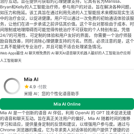
治疗互动。旨在提供可获取的心理健康支持，它具有名为Marissa、
Bryan和Kelly的人工智能治疗师，参与用户的对话，旨在解决各种问题，
如压力和拖延。该工具旨在通过利用先进的人工智能技术来模拟现实生活
中的治疗会议，以促进健康。用户可以通过一次免费的初始通话体验该服
务，让他们在进一步承诺之前评估其价值。这个平台对那些由于成本、时
间限制或地理障碍而可能觉得传统治疗不可获取的个人特别有益。凭借
24/7的可用性、可定制的体验和用户友好的界面， 你需要一个治疗师鼓
励自我改善，同时消除心理健康支持的污名。然而，必须注意的是，这个
工具不能替代专业治疗，并且可能不适合处理紧急情况。
Web Apps
最佳 AI 聊天框
免费的 AI 聊天
AI语音聊天机器人
最好的人工智能治疗应用
人工智能聊天
Mia AI
4.9
付款
米娅 AI：您的个性化语音助手
Mia AI Online
Mia AI 是一个创新的语音 AI 伴侣，利用 OpenAI 的 GPT 技术促进无缝
的语音和聊天互动。旨在真正关注用户的偏好，Mia AI 随着时间的推移
学习和适应，提供量身定制的反馈和建议，以增强用户参与度。通过与
Chrome 浏览器的集成，它为寻求类人对话体验的用户提供了便捷的访