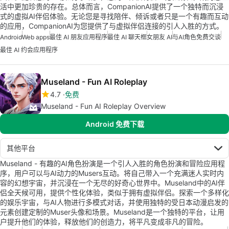
活中更加珍贵的存在。总体而言，CompanionAI提供了一个独特而沉浸
式的虚拟AI伴侣体验。无论您是寻找陪伴、倾诉或者只是一个有趣而互动
的应用，CompanionAI为您提供了与虚拟伴侣连接的引人入胜的方式。
Android
Web apps
最佳 AI 朋友应用程序
最佳 AI 聊天框
女朋友 AI
与AI角色免费交谈
最佳 AI 约会应用程序
Museland - Fun AI Roleplay
4.7
免费
Museland - Fun AI Roleplay Overview
Android 免费下载
其他平台
Museland - 有趣的AI角色扮演是一个引人入胜的角色扮演和冒险应用程
序，用户可以与AI动力的Musers互动。将自己带入一个充满迷人实时内
容的幻想宇宙，并沉浸在一个无尽的好奇心世界中。Museland中的AI伴
侣全天候可用，提供个性化体验，类似于拥有虚拟伴侣。探索一个多样化
的娱乐宇宙，与AI人物进行多模式对话，并使用独特的受日本动漫启发的
元素创建定制的Muser头像和场景。Museland是一个独特的平台，让用
户提升他们的体验，释放他们的创造力，将平凡变成非凡的冒险。