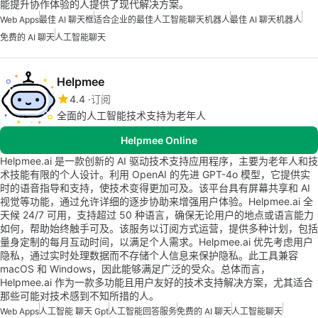
能提升协作体验的人提供了现代解决方案。
Web Apps
最佳 AI 聊天框
适合企业的最佳人工智能聊天机器人
最佳 AI 聊天机器人
免费的 AI 聊天
人工智能聊天
Helpmee
4.4
订阅
全面的人工智能技术支持为老年人
Helpmee Online
Helpmee.ai 是一款创新的 AI 驱动技术支持应用程序，主要为老年人和技
术技能有限的个人设计。利用 OpenAI 的先进 GPT-4o 模型，它提供实
时的语音指导和支持，使技术变得更加可及。该平台具有屏幕共享和 AI
视觉等功能，通过允许详细的逐步协助来增强用户体验。Helpmee.ai 全
天候 24/7 可用，支持超过 50 种语言，确保无论用户的地点或语言能力
如何，帮助始终触手可及。该服务以订阅方式运营，提供多种计划，包括
量身定制的每月互动时间，以满足个人需求。Helpmee.ai 优先考虑用户
隐私，通过实时处理数据而不存储个人信息来保护隐私。此工具兼容
macOS 和 Windows，因此能够满足广泛的受众。总体而言，
Helpmee.ai 作为一款多功能且用户友好的技术支持解决方案，尤其适合
那些可能对技术感到不知所措的人。
Web Apps
人工智能 聊天 Gpt
人工智能回答服务
免费的 AI 聊天
人工智能聊天