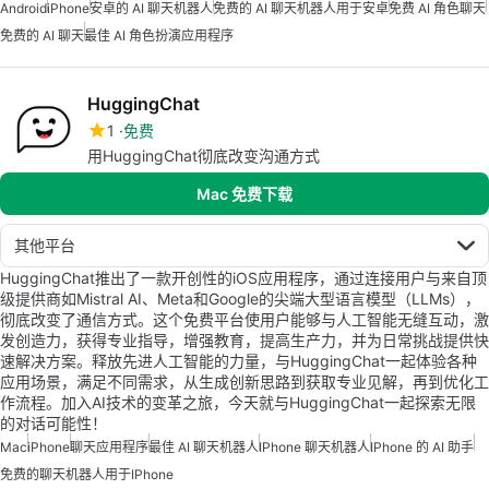
Android
iPhone
安卓的 AI 聊天机器人
免费的 AI 聊天机器人用于安卓
免费 AI 角色聊天
免费的 AI 聊天
最佳 AI 角色扮演应用程序
HuggingChat
1
免费
用HuggingChat彻底改变沟通方式
Mac 免费下载
其他平台
HuggingChat推出了一款开创性的iOS应用程序，通过连接用户与来自顶
级提供商如Mistral AI、Meta和Google的尖端大型语言模型（LLMs），
彻底改变了通信方式。这个免费平台使用户能够与人工智能无缝互动，激
发创造力，获得专业指导，增强教育，提高生产力，并为日常挑战提供快
速解决方案。释放先进人工智能的力量，与HuggingChat一起体验各种
应用场景，满足不同需求，从生成创新思路到获取专业见解，再到优化工
作流程。加入AI技术的变革之旅，今天就与HuggingChat一起探索无限
的对话可能性！
Mac
iPhone
聊天应用程序
最佳 AI 聊天机器人
IPhone 聊天机器人
IPhone 的 AI 助手
免费的聊天机器人用于iPhone