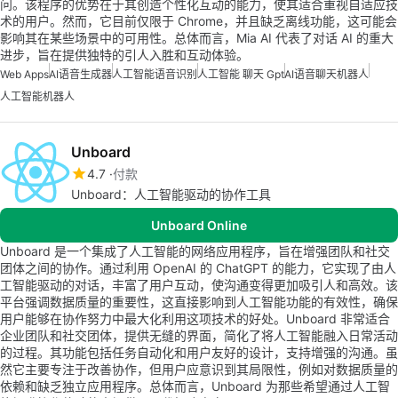
问。该程序的优势在于其创造个性化互动的能力，使其适合重视自适应技
术的用户。然而，它目前仅限于 Chrome，并且缺乏离线功能，这可能会
影响其在某些场景中的可用性。总体而言，Mia AI 代表了对话 AI 的重大
进步，旨在提供独特的引人入胜和互动体验。
Web Apps
AI语音生成器
人工智能语音识别
人工智能 聊天 Gpt
AI语音聊天机器人
人工智能机器人
Unboard
4.7
付款
Unboard：人工智能驱动的协作工具
Unboard Online
Unboard 是一个集成了人工智能的网络应用程序，旨在增强团队和社交
团体之间的协作。通过利用 OpenAI 的 ChatGPT 的能力，它实现了由人
工智能驱动的对话，丰富了用户互动，使沟通变得更加吸引人和高效。该
平台强调数据质量的重要性，这直接影响到人工智能功能的有效性，确保
用户能够在协作努力中最大化利用这项技术的好处。Unboard 非常适合
企业团队和社交团体，提供无缝的界面，简化了将人工智能融入日常活动
的过程。其功能包括任务自动化和用户友好的设计，支持增强的沟通。虽
然它主要专注于改善协作，但用户应意识到其局限性，例如对数据质量的
依赖和缺乏独立应用程序。总体而言，Unboard 为那些希望通过人工智