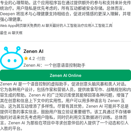
专业的心理帮助。这个应用程序旨在通过提供额外的参与和支持来补充传
统治疗。用户隐私是优先考虑的，所有互动都被安全存储。总体而言，
Deepen 将技术与心理健康支持相结合，促进对情感的更深入理解，并增
强心理健康。
Web Apps
网页聊天
免费的 AI 聊天
最好的人工智能治疗应用
人工智能工具
最佳 AI 聊天框
Zenen AI
4.2
付款
Zenen AI：一个创意语音控制助手
Zenen AI Online
Zenen AI 是一个语音控制的虚拟助手，促进创意头脑风暴和类人对话。
它为各种用户设计，包括作家和营销人员，提供故事写作、战略规划和内
容生成的帮助。Zenen AI 的广泛知识库使其能够回答各种问题，增强了
其在创意和信息上下文中的实用性。用户可以用多种语言与 Zenen 互
动，这为其互动增添了多样性。尽管有其优势，Zenen AI 可能并不总是
提供可靠的事实信息，鼓励用户独立验证重要细节。该工具通过不存储单
独的对话来优先考虑用户隐私，同时仍利用交互数据进行训练。总体而
言，Zenen AI 为那些在项目中寻求创意伴侣的人提供了一个动态和引人
入胜的平台。