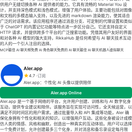
供用户无缝切换各种 AI 提供者的能力。它具有流畅的 Material You 设
计，并支持深色模式和浅色模式，增强了用户体验。主要功能包括对图像
和文档的多模态输入支持，以及先进的 markdown 渲染能力，使其适合
广泛的对话需求。该应用程序还通过消息分支、可定制的代理设置和类似
于 ChatGPT 的内置记忆功能等特点进一步区分自己。它还支持自定义
HTTP 请求，并提供跨多个平台的广泛搜索功能。凭借其用户友好的界面
和对各种 AI 模型的强大支持，RikkaHub 是任何希望与 AI 聊天技术互动
的人的一个引人注目的选择。
MCP
最佳 AI 聊天框
免费 AI 角色聊天
免费的 AI 聊天
最佳 AI 聊天机器人
虚拟聊天
AIer.app
4.7
订阅
AIer.app：个性化 AI 头像以提供陪伴
AIer.app Online
AIer.app 是一个基于网络的平台，允许用户创建、训练和与 AI 数字化身
互动，提供专业建议和陪伴。该服务旨在实现可访问性，全天候运营，以
满足不同时间区的用户需求。通过批量导入和 API 集成等功能，AIer 确
保化身拥有个性化和相关的知识，以增强用户互动。这些化身被设计成模
仿人类的情感、风格和幽默，创造出一种真实的互动体验。用户可以选择
一个免费计划，允许创建最多三个化身，并对消息和备忘录设定每月限